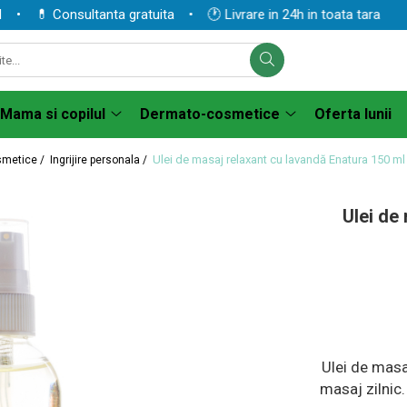
 💊 Consultanta gratuita • 🕐 Livrare in 24h in toata tara
Mama si copilul
Dermato-cosmetice
Oferta lunii
Ulei de masaj relaxant cu lavandă Enatura 150 ml
smetice /
Ingrijire personala /
Ulei de
Ulei de masaj
masaj zilnic