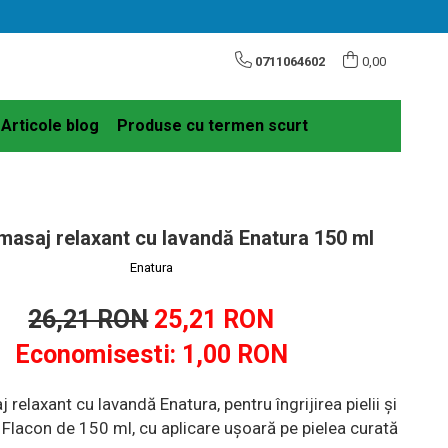
0711064602
0,00
Articole blog
Produse cu termen scurt
 masaj relaxant cu lavandă Enatura 150 ml
Enatura
26,21 RON
25,21 RON
Economisesti:
1,00
RON
 relaxant cu lavandă Enatura, pentru îngrijirea pielii și
. Flacon de 150 ml, cu aplicare ușoară pe pielea curată