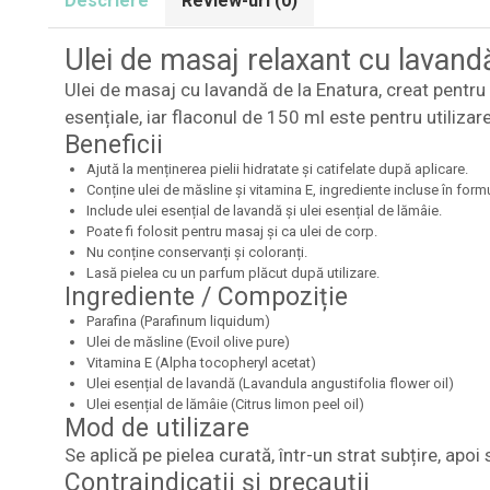
Descriere
Review-uri
(0)
Ulei de masaj relaxant cu lavand
Ulei de masaj cu lavandă de la Enatura, creat pentru
esențiale, iar flaconul de 150 ml este pentru utilizare 
Beneficii
Ajută la menținerea pielii hidratate și catifelate după aplicare.
Conține ulei de măsline și vitamina E, ingrediente incluse în formulă
Include ulei esențial de lavandă și ulei esențial de lămâie.
Poate fi folosit pentru masaj și ca ulei de corp.
Nu conține conservanți și coloranți.
Lasă pielea cu un parfum plăcut după utilizare.
Ingrediente / Compoziție
Parafina (Parafinum liquidum)
Ulei de măsline (Evoil olive pure)
Vitamina E (Alpha tocopheryl acetat)
Ulei esențial de lavandă (Lavandula angustifolia flower oil)
Ulei esențial de lămâie (Citrus limon peel oil)
Mod de utilizare
Se aplică pe pielea curată, într-un strat subțire, apo
Contraindicații și precauții