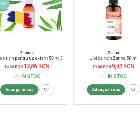
-8%
Enatura
Zanna
a 50 ml
 de ricin pentru uz extern 50 ml Enatura
Ulei de ricin Zanna 50 ml
12,86 RON
9,42 RON
14,00 RON
10,00 RON
IN STOC
IN STOC
Adauga in cos
Adauga in cos