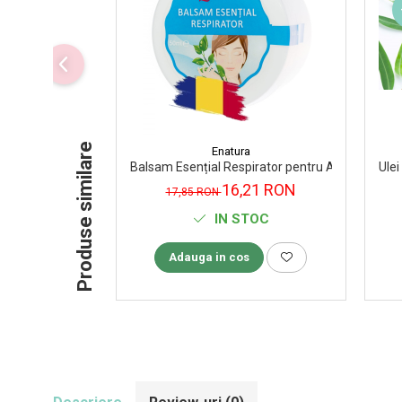
Supliment Vitamina D3
Supliment Vitamina E
Supliment Zinc
Tincturi si Gemoderivate
Tuse gat si respiratie
Produse similare
Enatura
Vitamine si minerale
Balsam Esențial Respirator pentru Adulți Enatur
Ulei
16,21 RON
17,85 RON
IN STOC
Adauga in cos