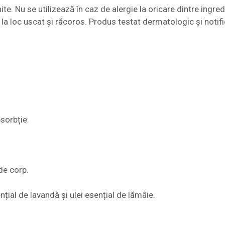
ghite. Nu se utilizează în caz de alergie la oricare dintre in
la loc uscat și răcoros. Produs testat dermatologic și notifi
bsorbție.
de corp.
nțial de lavandă și ulei esențial de lămâie.