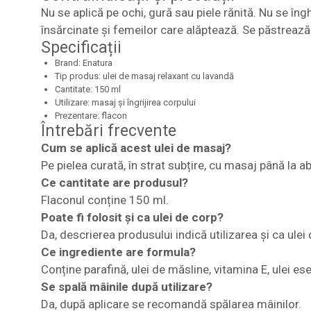
Nu se aplică pe ochi, gură sau piele rănită. Nu se în
însărcinate și femeilor care alăptează. Se păstrează 
Specificații
Brand: Enatura
Tip produs: ulei de masaj relaxant cu lavandă
Cantitate: 150 ml
Utilizare: masaj și îngrijirea corpului
Prezentare: flacon
Întrebări frecvente
Cum se aplică acest ulei de masaj?
Pe pielea curată, în strat subțire, cu masaj până la a
Ce cantitate are produsul?
Flaconul conține 150 ml.
Poate fi folosit și ca ulei de corp?
Da, descrierea produsului indică utilizarea și ca ulei 
Ce ingrediente are formula?
Conține parafină, ulei de măsline, vitamina E, ulei ese
Se spală mâinile după utilizare?
Da, după aplicare se recomandă spălarea mâinilor.