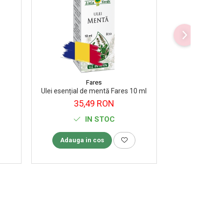
-8%
Fares
Ulei esențial de mentă Fares 10 ml
Ulei de ricin 
35,49 RON
30,00 R
IN STOC
Adauga in cos
Adauga