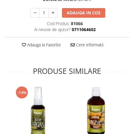
Supliment Vitamina D3
ADAUGA IN COS
Supliment Vitamina E
Cod Produs:
81066
Supliment Zinc
Ai nevoie de ajutor?
0711064602
Tincturi si Gemoderivate
Tuse gat si respiratie
Adauga la Favorite
Cere informatii
Vitamine si minerale
PRODUSE SIMILARE
-14%