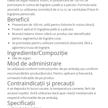
Uleiul de argan Adams Vision, în prezentare de 100 ml, se
potrivește în rutina de îngrijire a pielii și a părului. Formula este
asociată cu utilizarea cosmetică de zi cu zi, iar cantitatea îl face în
îngrijirea personală.
Beneficii
Prezentare de 100 ml, utilă pentru folosire în rutina zilnică.
Poate fi aplicat în îngrijirea pielii și a părului.
Brandul Adams Vision oferă un produs clar identificabil
pentru segmentul de îngrijire corp.
Se potrivește pentru utilizare cosmetică obișnuită, fără a
aglomera trusa de îngrijire.
Ingrediente/Compoziție
Ulei de argan.
Mod de administrare
Se utilizează conform instrucțiunilor de pe ambalaj sau conform
recomandărilor producătorului. Pentru aplicare și frecvență,
urmează indicațiile de pe produs.
Contraindicații și precauții
A se depozita în locuri uscate, la temperatura camerei, ferit de
accesul copiilor. Evită utilizarea dacă apar reacții neobișnuite și
respectă informațiile de pe ambalaj.
Specificații