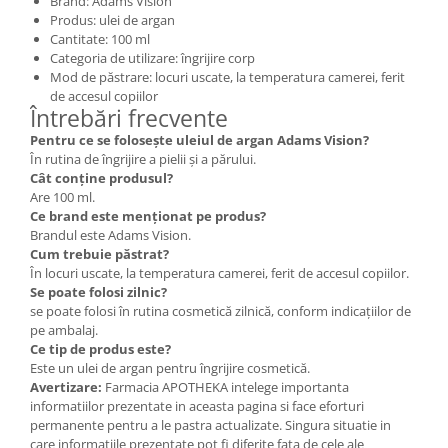
Brand: Adams Vision
Produs: ulei de argan
Cantitate: 100 ml
Categoria de utilizare: îngrijire corp
Mod de păstrare: locuri uscate, la temperatura camerei, ferit
de accesul copiilor
Întrebări frecvente
Pentru ce se folosește uleiul de argan Adams Vision?
În rutina de îngrijire a pielii și a părului.
Cât conține produsul?
Are 100 ml.
Ce brand este menționat pe produs?
Brandul este Adams Vision.
Cum trebuie păstrat?
În locuri uscate, la temperatura camerei, ferit de accesul copiilor.
Se poate folosi zilnic?
se poate folosi în rutina cosmetică zilnică, conform indicațiilor de
pe ambalaj.
Ce tip de produs este?
Este un ulei de argan pentru îngrijire cosmetică.
Avertizare:
Farmacia APOTHEKA intelege importanta
informatiilor prezentate in aceasta pagina si face eforturi
permanente pentru a le pastra actualizate. Singura situatie in
care informatiile prezentate pot fi diferite fata de cele ale