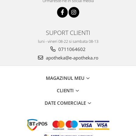
Urmareste-ne in social media
SUPORT CLIENTI
luni - vineri 08-22 si sambata 08-13
0711064602
apotheka@e-apotheka.ro
MAGAZINUL MEU
CLIENTI
DATE COMERCIALE