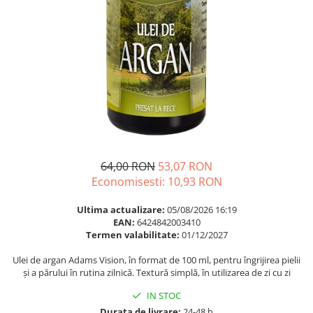
Multivitamine
Ingrijire par
Omega 3
Balsam masca si tratament
Par si unghii
Produse cu SPF Pentru Fata
Probiotice si prebiotice
Repelenti insecte
Prostata
Sanatate urinara
Sistemul respirator
Slabire si control greutate
64,00 RON
53,07 RON
Somn stres si anxietate
Economisesti:
10,93
RON
Supliment Calciu
Ultima actualizare:
05/08/2026 16:19
Supliment Complexe
EAN:
6424842003410
Termen valabilitate:
01/12/2027
Supliment Fier
Ulei de argan Adams Vision, în format de 100 ml, pentru îngrijirea pielii
Supliment Magneziu
și a părului în rutina zilnică. Textură simplă, în utilizarea de zi cu zi
Supliment Vitamina B
IN STOC
Supliment Vitamina C
Durata de livrare:
24-48 h