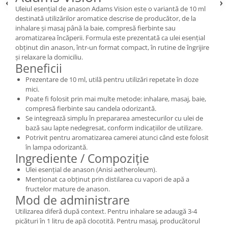
Uleiul esențial de anason Adams Vision este o variantă de 10 ml
destinată utilizărilor aromatice descrise de producător, de la
inhalare și masaj până la baie, compresă fierbinte sau
aromatizarea încăperii. Formula este prezentată ca ulei esențial
obținut din anason, într-un format compact, în rutine de îngrijire
și relaxare la domiciliu.
Beneficii
Prezentare de 10 ml, utilă pentru utilizări repetate în doze
mici.
Poate fi folosit prin mai multe metode: inhalare, masaj, baie,
compresă fierbinte sau candela odorizantă.
Se integrează simplu în prepararea amestecurilor cu ulei de
bază sau lapte nedegresat, conform indicațiilor de utilizare.
Potrivit pentru aromatizarea camerei atunci când este folosit
în lampa odorizantă.
Ingrediente / Compoziție
Ulei esențial de anason (Anisi aetheroleum).
Menționat ca obținut prin distilarea cu vapori de apă a
fructelor mature de anason.
Mod de administrare
Utilizarea diferă după context. Pentru inhalare se adaugă 3-4
picături în 1 litru de apă clocotită. Pentru masaj, producătorul