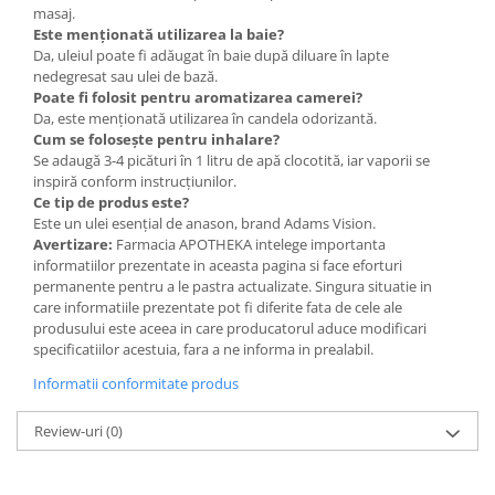
masaj.
Este menționată utilizarea la baie?
Da, uleiul poate fi adăugat în baie după diluare în lapte
nedegresat sau ulei de bază.
Poate fi folosit pentru aromatizarea camerei?
Da, este menționată utilizarea în candela odorizantă.
Cum se folosește pentru inhalare?
Se adaugă 3-4 picături în 1 litru de apă clocotită, iar vaporii se
inspiră conform instrucțiunilor.
Ce tip de produs este?
Este un ulei esențial de anason, brand Adams Vision.
Avertizare:
Farmacia APOTHEKA intelege importanta
informatiilor prezentate in aceasta pagina si face eforturi
permanente pentru a le pastra actualizate. Singura situatie in
care informatiile prezentate pot fi diferite fata de cele ale
produsului este aceea in care producatorul aduce modificari
specificatiilor acestuia, fara a ne informa in prealabil.
Informatii conformitate produs
Review-uri
(0)