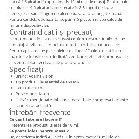
indică 4-6 picături în aproximativ 10 ml ulei de masaj. Pentru baie
se folosesc 4-6 picături, amestecate în 2-3 linguri de lapte
nedegresat sau 2 linguri de ulei de bază, apoi adăugate în cadă.
Pentru candela odorizantă, se pun 3-5 picături în apa caldă din
farfuria dispozitivului.
Contraindicații și precauții
Se recomandă folosirea exclusivă conform instrucțiunilor de pe
ambalaj și evitarea contactului direct cu ochii sau mucoasele.
Pentru aplicarea pe piele, uleiul se diluează înainte de utilizare.
Înainte de folosire, este indicată verificarea etichetei produsului și
a eventualelor avertizări ale producătorului.
Specificații
Brand: Adams Vision
Tip produs: ulei esențial de anason
Cantitate: 10 ml
Prezentare: flacon
Utilizări menționate: inhalare, masaj, baie, compresă fierbinte,
candela odorizantă
Întrebări frecvente
Ce cantitate are flaconul?
Prezentarea produsului este de 10 ml.
Se poate folosi pentru masaj?
Da, descrierea indică 4-6 picături în aproximativ 10 ml ulei de