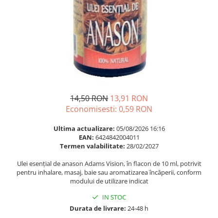
Multivitamine
Ingrijire par
Omega 3
Balsam masca si tratament
Par si unghii
Produse cu SPF Pentru Fata
Probiotice si prebiotice
Repelenti insecte
Prostata
Sanatate urinara
Sistemul respirator
14,50 RON
13,91 RON
Slabire si control greutate
Economisesti:
0,59
RON
Somn stres si anxietate
Ultima actualizare:
05/08/2026 16:16
Supliment Calciu
EAN:
6424842004011
Termen valabilitate:
28/02/2027
Supliment Complexe
Ulei esențial de anason Adams Vision, în flacon de 10 ml, potrivit
Supliment Fier
pentru inhalare, masaj, baie sau aromatizarea încăperii, conform
modului de utilizare indicat
Supliment Magneziu
Supliment Vitamina B
IN STOC
Durata de livrare:
24-48 h
Supliment Vitamina C