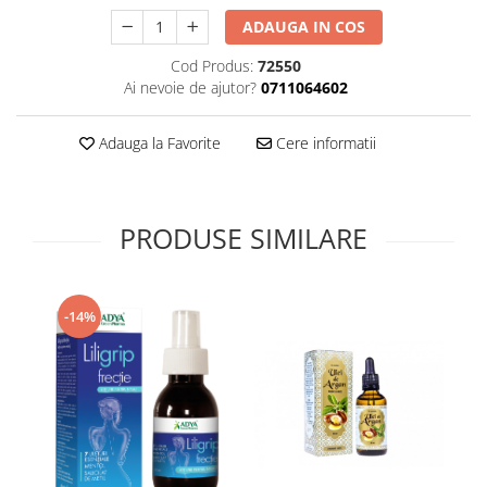
Supliment Vitamina D3
ADAUGA IN COS
Supliment Vitamina E
Cod Produs:
72550
Supliment Zinc
Ai nevoie de ajutor?
0711064602
Tincturi si Gemoderivate
Adauga la Favorite
Cere informatii
Tuse gat si respiratie
Vitamine si minerale
PRODUSE SIMILARE
-14%