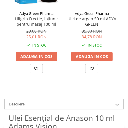
Adya Green Pharma
Adya Green Pharma
Ulei de argan 50 ml ADYA
Ul
Liligrip Frectie, loțiune
GREEN
pentru masaj 100 ml
35,00 RON
29,00 RON
34,78 RON
25,01 RON
IN STOC
IN STOC
ADAUGA IN COS
ADAUGA IN COS
Descriere
Ulei Esențial de Anason 10 ml
Adams Vision