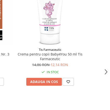
-29%
Tis Farmaceutic
 Nr. 3
Crema pentru copii Baby4You 50 ml Tis
Paracetamo
Farmaceutic
15,
14,86 RON
12,14 RON
IN STOC
ADAUGA IN COS
ADAU