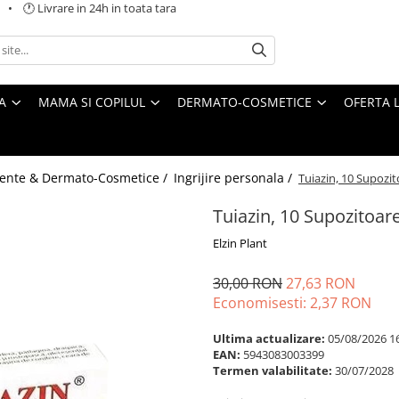
 🕐 Livrare in 24h in toata tara
A
MAMA SI COPILUL
DERMATO-COSMETICE
OFERTA L
ente & Dermato-Cosmetice /
Ingrijire personala /
Tuiazin, 10 Supozi
Tuiazin, 10 Supozitoar
Elzin Plant
30,00 RON
27,63 RON
Economisesti:
2,37
RON
Ultima actualizare:
05/08/2026 1
EAN:
5943083003399
Termen valabilitate:
30/07/2028