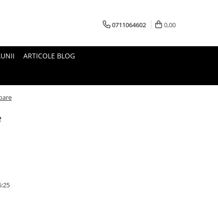
0711064602
0,00
UNII
ARTICOLE BLOG
toare
e
6:25