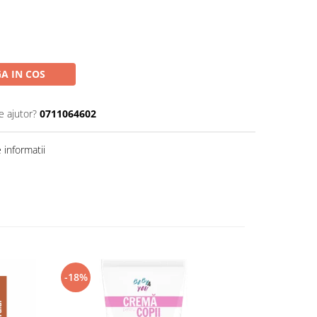
A IN COS
e ajutor?
0711064602
informatii
-18%