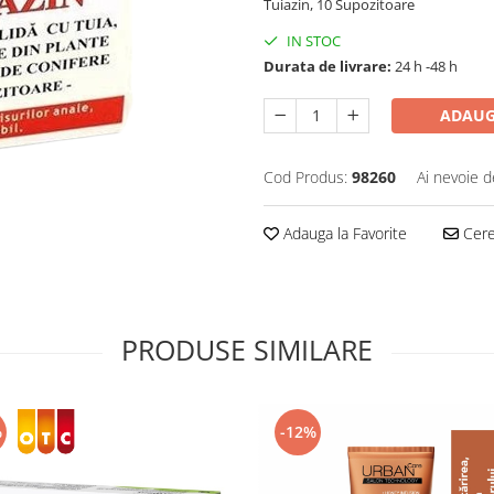
Tuiazin, 10 Supozitoare
IN STOC
Durata de livrare:
24 h -48 h
ADAUG
Cod Produs:
98260
Ai nevoie d
Adauga la Favorite
Cere 
PRODUSE SIMILARE
%
-12%