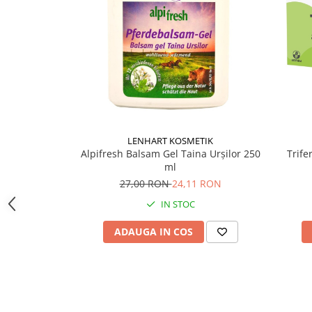
Supliment Vitamina D3
Supliment Vitamina E
Supliment Zinc
Tincturi si Gemoderivate
Tuse gat si respiratie
Vitamine si minerale
LENHART KOSMETIK
Alpifresh Balsam Gel Taina Urșilor 250
Trif
ml
27,00 RON
24,11 RON
IN STOC
ADAUGA IN COS