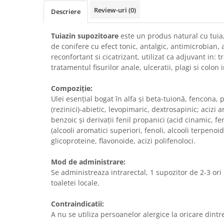
Review-uri
(0)
Descriere
Tuiazin supozitoare
este un produs natural cu tuia,
de conifere cu efect tonic, antalgic, antimicrobian,
reconfortant si cicatrizant, utilizat ca adjuvant in:
tratamentul fisurilor anale, ulceratii, plagi si colon ir
Compoziție:
Ulei esențial bogat în alfa și beta-tuionă, fencona, p
(rezinici)-abietic, levopimaric, dextrosapinic; acizi a
benzoic și derivații fenil propanici (acid cinamic, fer
(alcooli aromatici superiori, fenoli, alcooli terpenoid
glicoproteine, flavonoide, acizi polifenoloci.
Mod de administrare:
Se administreaza intrarectal, 1 supozitor de 2-3 ori
toaletei locale.
Contraindicatii:
A nu se utiliza persoanelor alergice la oricare dintr