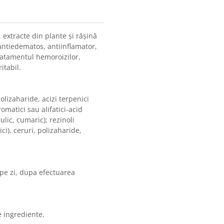
 extracte din plante și rășină
 antiedematos, antiinflamator,
 tratamentul hemoroizilor,
itabil.
olizaharide, acizi terpenici
romatici sau alifatici-acid
ulic, cumaric); rezinoli
ici), ceruri, polizaharide,
 pe zi, dupa efectuarea
e ingrediente.