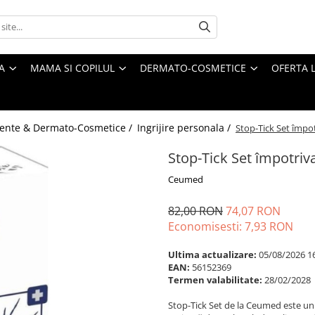
A
MAMA SI COPILUL
DERMATO-COSMETICE
OFERTA L
ente & Dermato-Cosmetice /
Ingrijire personala /
Stop-Tick Set împot
Stop-Tick Set împotriv
Ceumed
82,00 RON
74,07 RON
Economisesti:
7,93
RON
Ultima actualizare:
05/08/2026 1
EAN:
56152369
Termen valabilitate:
28/02/2028
Stop-Tick Set de la Ceumed este un