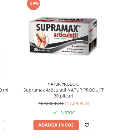
-29%
-18%
NATUR PRODUKT
0 ml
Supramax Articulații NATUR PRODUKT
Gel Calma
30 plicuri
Sa
162,00 RON
114,89 RON
22,
IN STOC
ADAUGA IN COS
ADAU