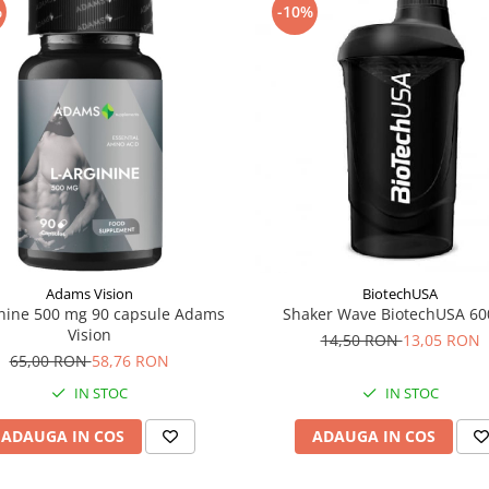
%
-10%
Adams Vision
BiotechUSA
inine 500 mg 90 capsule Adams
Shaker Wave BiotechUSA 60
Vision
14,50 RON
13,05 RON
65,00 RON
58,76 RON
IN STOC
IN STOC
ADAUGA IN COS
ADAUGA IN COS