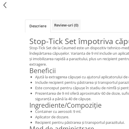
Review-uri
(0)
Descriere
Stop-Tick Set împotriva căp
Stop-Tick Set de la Ceumed este un dispozitiv tehnico-me
îndepărtarea căpușelor. Varianta de 9 ml include un aplic
și imobilizarea rapidă a parazitului, plus un recipient pent
extragere.
Beneficii
Ajută la extragerea căpușei cu ajutorul aplicatorului de
Include recipient pentru păstrarea și transportul paraz
Este conceput pentru căpușe în stadiu de nimfă și pent
Prezentarea de 9 ml oferă aproximativ 60 de doze, sufi
siguranță a până la 40 de căpușe.
Ingrediente/Compoziție
Container cu aerosoli: 9 ml.
Aplicator de dozare.
Recipient pentru păstrarea și transportul parazitului.
Mod de administrare