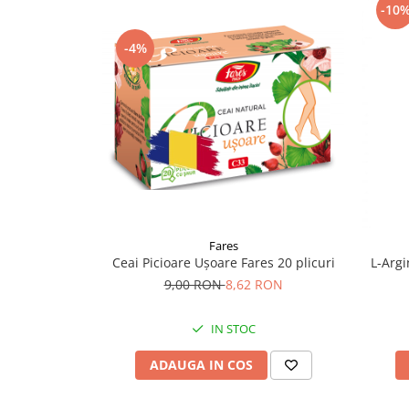
-10
Supliment Vitamina D3
Supliment Vitamina E
-4%
Supliment Zinc
Tincturi si Gemoderivate
Tuse gat si respiratie
Vitamine si minerale
Fares
Ceai Picioare Ușoare Fares 20 plicuri
L-Arg
9,00 RON
8,62 RON
IN STOC
ADAUGA IN COS