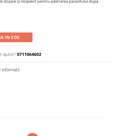
de dozare și recipient pentru păstrarea parazitului după
A IN COS
e ajutor?
0711064602
informatii