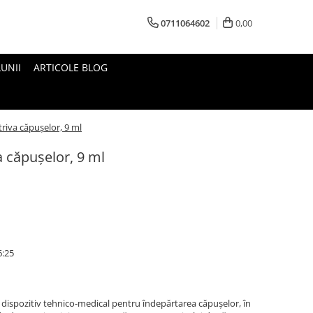
0711064602
0,00
UNII
ARTICOLE BLOG
riva căpușelor, 9 ml
a căpușelor, 9 ml
6:25
 dispozitiv tehnico-medical pentru îndepărtarea căpușelor, în