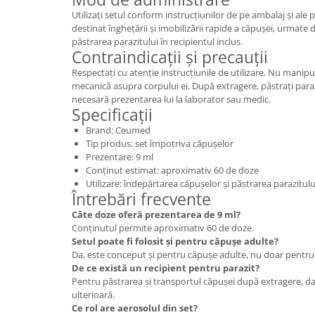
Utilizați setul conform instrucțiunilor de pe ambalaj și ale
destinat înghețării și imobilizării rapide a căpușei, urmate 
păstrarea parazitului în recipientul inclus.
Contraindicații și precauții
Respectați cu atenție instrucțiunile de utilizare. Nu manip
mecanică asupra corpului ei. După extragere, păstrați paraz
necesară prezentarea lui la laborator sau medic.
Specificații
Brand: Ceumed
Tip produs: set împotriva căpușelor
Prezentare: 9 ml
Conținut estimat: aproximativ 60 de doze
Utilizare: îndepărtarea căpușelor și păstrarea parazitulu
Întrebări frecvente
Câte doze oferă prezentarea de 9 ml?
Conținutul permite aproximativ 60 de doze.
Setul poate fi folosit și pentru căpușe adulte?
Da, este conceput și pentru căpușe adulte, nu doar pentru 
De ce există un recipient pentru parazit?
Pentru păstrarea și transportul căpușei după extragere, d
ulterioară.
Ce rol are aerosolul din set?