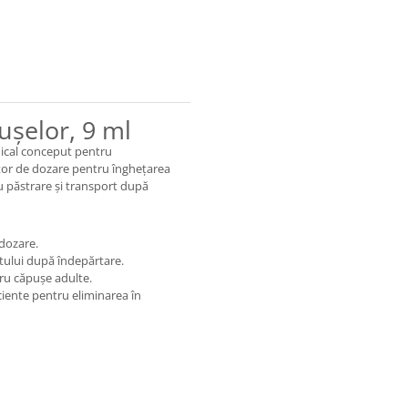
ușelor, 9 ml
dical conceput pentru
ator de dozare pentru înghețarea
ru păstrare și transport după
 dozare.
itului după îndepărtare.
ru căpușe adulte.
ciente pentru eliminarea în