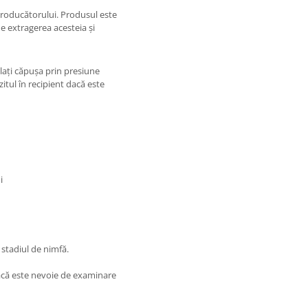
 producătorului. Produsul este
de extragerea acesteia și
ulați căpușa prin presiune
itul în recipient dacă este
i
stadiul de nimfă.
acă este nevoie de examinare