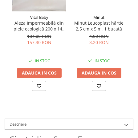
Minut
Vital Baby
Minut Leucoplast hârtie
M
Aleza Impermeabilă din
2,5 cm x 5 m, 1 bucată
2
piele ecologică 200 x 145
mm 1 bucăți
4,00 RON
184,00 RON
3,20 RON
157,30 RON
IN STOC
IN STOC
ADAUGA IN COS
ADAUGA IN COS
Descriere