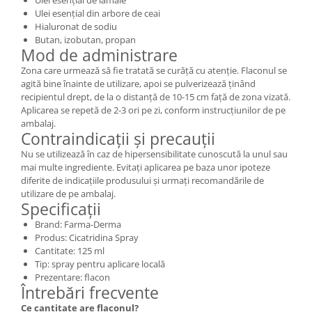
Ulei esențial de lămâie
Ulei esențial din arbore de ceai
Hialuronat de sodiu
Butan, izobutan, propan
Mod de administrare
Zona care urmează să fie tratată se curăță cu atenție. Flaconul se
agită bine înainte de utilizare, apoi se pulverizează ținând
recipientul drept, de la o distanță de 10-15 cm față de zona vizată.
Aplicarea se repetă de 2-3 ori pe zi, conform instrucțiunilor de pe
ambalaj.
Contraindicații și precauții
Nu se utilizează în caz de hipersensibilitate cunoscută la unul sau
mai multe ingrediente. Evitați aplicarea pe baza unor ipoteze
diferite de indicațiile produsului și urmați recomandările de
utilizare de pe ambalaj.
Specificații
Brand: Farma-Derma
Produs: Cicatridina Spray
Cantitate: 125 ml
Tip: spray pentru aplicare locală
Prezentare: flacon
Întrebări frecvente
Ce cantitate are flaconul?