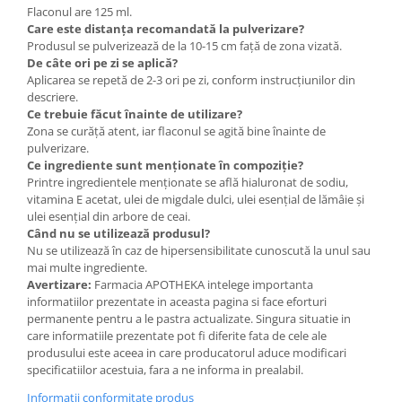
Flaconul are 125 ml.
Care este distanța recomandată la pulverizare?
Produsul se pulverizează de la 10-15 cm față de zona vizată.
De câte ori pe zi se aplică?
Aplicarea se repetă de 2-3 ori pe zi, conform instrucțiunilor din
descriere.
Ce trebuie făcut înainte de utilizare?
Zona se curăță atent, iar flaconul se agită bine înainte de
pulverizare.
Ce ingrediente sunt menționate în compoziție?
Printre ingredientele menționate se află hialuronat de sodiu,
vitamina E acetat, ulei de migdale dulci, ulei esențial de lămâie și
ulei esențial din arbore de ceai.
Când nu se utilizează produsul?
Nu se utilizează în caz de hipersensibilitate cunoscută la unul sau
mai multe ingrediente.
Avertizare:
Farmacia APOTHEKA intelege importanta
informatiilor prezentate in aceasta pagina si face eforturi
permanente pentru a le pastra actualizate. Singura situatie in
care informatiile prezentate pot fi diferite fata de cele ale
produsului este aceea in care producatorul aduce modificari
specificatiilor acestuia, fara a ne informa in prealabil.
Informatii conformitate produs