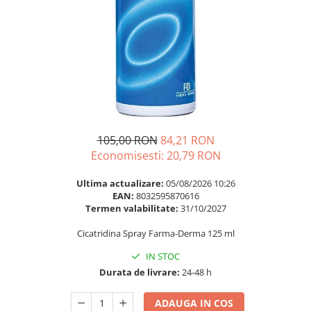
Multivitamine
Ingrijire par
Omega 3
Balsam masca si tratament
Par si unghii
Produse cu SPF Pentru Fata
Probiotice si prebiotice
Repelenti insecte
Prostata
Sanatate urinara
Sistemul respirator
105,00 RON
84,21 RON
Slabire si control greutate
Economisesti:
20,79
RON
Somn stres si anxietate
Ultima actualizare:
05/08/2026 10:26
Supliment Calciu
EAN:
8032595870616
Termen valabilitate:
31/10/2027
Supliment Complexe
Cicatridina Spray Farma-Derma 125 ml
Supliment Fier
IN STOC
Supliment Magneziu
Durata de livrare:
24-48 h
Supliment Vitamina B
Supliment Vitamina C
ADAUGA IN COS