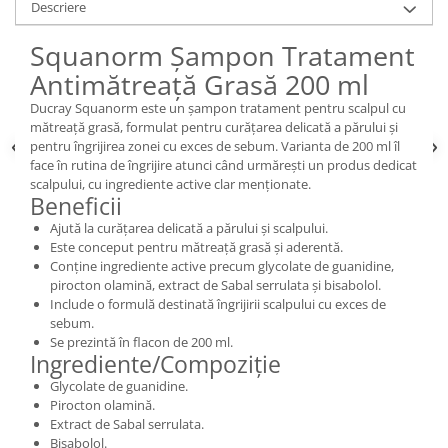
Descriere
Squanorm Șampon Tratament
Antimătreață Grasă 200 ml
Ducray Squanorm este un șampon tratament pentru scalpul cu
mătreață grasă, formulat pentru curățarea delicată a părului și
pentru îngrijirea zonei cu exces de sebum. Varianta de 200 ml îl
face în rutina de îngrijire atunci când urmărești un produs dedicat
scalpului, cu ingrediente active clar menționate.
Beneficii
Ajută la curățarea delicată a părului și scalpului.
Este conceput pentru mătreață grasă și aderentă.
Conține ingrediente active precum glycolate de guanidine,
pirocton olamină, extract de Sabal serrulata și bisabolol.
Include o formulă destinată îngrijirii scalpului cu exces de
sebum.
Se prezintă în flacon de 200 ml.
Ingrediente/Compoziție
Glycolate de guanidine.
Pirocton olamină.
Extract de Sabal serrulata.
Bisabolol.