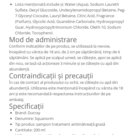
Lista menționată include și: Water (Aqua), Sodium Laureth
Sulfate, Decyl Glucoside, Undecylenamidopropyl Betaine, Peg-
7 Glyceryl Cocoate, Lauryl Betaine, Citric Acid, Fragrance
(Parfum), Glycolic Acid, Guanidine Carbonate, Hydroxypropyl
Guar, Hydroxypropyltrimonium Chloride, Oleth-10, Sodium
Chloride, Tocopherol.
Mod de administrare
Conform indicațiilor de pe produs, se utilizează la nevoie,
începând cu vârsta de 18 ani, de 2 ori pe săptămână, timp de 6
săptămâni. Se aplică pe scalpul umed, se clătește, apoi se aplică
din nou, se lasă să acționeze 3 minute și se clătește cu apă din
abundență.
Contraindicații și precauții
În caz de contact al produsului cu ochii, se clătește cu apă din
abundență. Utilizarea este menționată începând cu vârsta de 18
ani și este recomandată respectarea instrucțiunilor de pe
ambalaj.
Specificații
Brand: Ducray
Denumire: Squanorm
Tip produs: șampon tratament antimătreață grasă
Cantitate: 200 ml