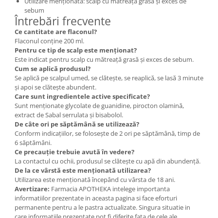
Utilizare menționată: scalp cu mătreață grasă și exces de
sebum
Întrebări frecvente
Ce cantitate are flaconul?
Flaconul conține 200 ml.
Pentru ce tip de scalp este menționat?
Este indicat pentru scalp cu mătreață grasă și exces de sebum.
Cum se aplică produsul?
Se aplică pe scalpul umed, se clătește, se reaplică, se lasă 3 minute
și apoi se clătește abundent.
Care sunt ingredientele active specificate?
Sunt menționate glycolate de guanidine, pirocton olamină,
extract de Sabal serrulata și bisabolol.
De câte ori pe săptămână se utilizează?
Conform indicațiilor, se folosește de 2 ori pe săptămână, timp de
6 săptămâni.
Ce precauție trebuie avută în vedere?
La contactul cu ochii, produsul se clătește cu apă din abundență.
De la ce vârstă este menționată utilizarea?
Utilizarea este menționată începând cu vârsta de 18 ani.
Avertizare:
Farmacia APOTHEKA intelege importanta
informatiilor prezentate in aceasta pagina si face eforturi
permanente pentru a le pastra actualizate. Singura situatie in
care informatiile prezentate pot fi diferite fata de cele ale