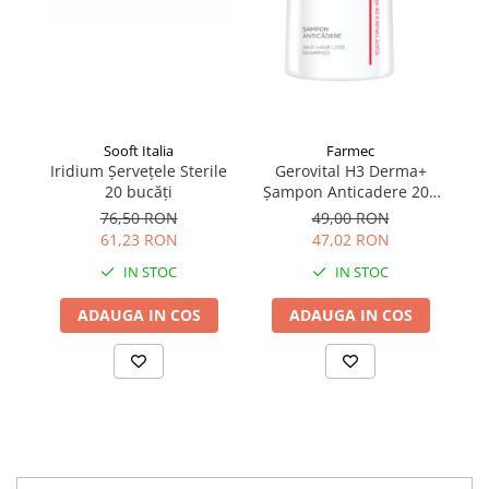
Sooft Italia
Farmec
Iridium Șervețele Sterile
Gerovital H3 Derma+
Ș
20 bucăți
Șampon Anticadere 200
ml
76,50 RON
49,00 RON
61,23 RON
47,02 RON
IN STOC
IN STOC
ADAUGA IN COS
ADAUGA IN COS