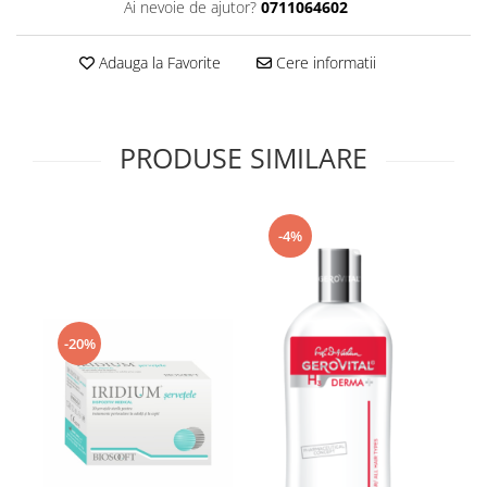
Ai nevoie de ajutor?
0711064602
Supliment Vitamina D3
Supliment Vitamina E
Adauga la Favorite
Cere informatii
Supliment Zinc
Tincturi si Gemoderivate
PRODUSE SIMILARE
Tuse gat si respiratie
Vitamine si minerale
-4%
-20%