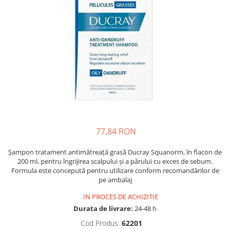
Multivitamine
Ingrijire par
Omega 3
Balsam masca si tratament
Par si unghii
Produse cu SPF Pentru Fata
Probiotice si prebiotice
Repelenti insecte
Prostata
Sanatate urinara
Sistemul respirator
Slabire si control greutate
Somn stres si anxietate
77,84 RON
Supliment Calciu
Șampon tratament antimătreață grasă Ducray Squanorm, în flacon de
Supliment Complexe
200 ml, pentru îngrijirea scalpului și a părului cu exces de sebum.
Formula este concepută pentru utilizare conform recomandărilor de
Supliment Fier
pe ambalaj
Supliment Magneziu
IN PROCES DE ACHIZITIE
Supliment Vitamina B
Durata de livrare:
24-48 h
Cod Produs:
62201
Supliment Vitamina C