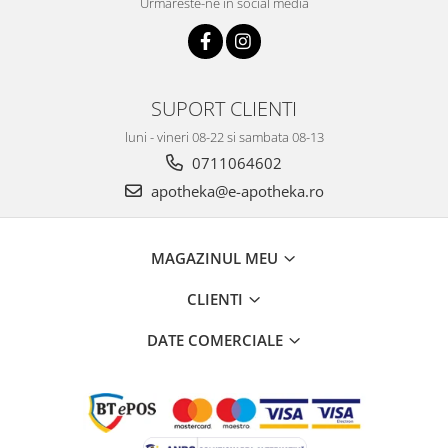
Urmareste-ne in social media
SUPORT CLIENTI
luni - vineri 08-22 si sambata 08-13
0711064602
apotheka@e-apotheka.ro
MAGAZINUL MEU
CLIENTI
DATE COMERCIALE