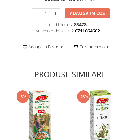
Supliment Vitamina D3
ADAUGA IN COS
Supliment Vitamina E
Cod Produs:
85478
Supliment Zinc
Ai nevoie de ajutor?
0711064602
Tincturi si Gemoderivate
Tuse gat si respiratie
Adauga la Favorite
Cere informatii
Vitamine si minerale
PRODUSE SIMILARE
-5%
-26%