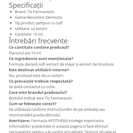
Specificații
Brand: Tis Farmaceutic
Gama/denumire: Dermotis
Tip produs: șampon cu sulf
Utilizare: uz extern
Cantitate: 10 ml
Întrebări frecvente
Ce cantitate conține produsul?
Flaconul are 10 ml.
Ce ingrediente sunt menționate?
Formula declară sulf, extract de stejar și extract de brusture.
Este destinat utilizării interne?
Nu, produsul este de uz extern.
Ce precauție trebuie respectată?
Se evită contactul cu ochii.
Care este brandul produsului?
Brandul indicat este Tis Farmaceutic.
Cum se folosește corect?
Se utilizează conform instrucțiunilor de pe ambalaj sau
recomandării producătorului.
Avertizare:
Farmacia APOTHEKA intelege importanta
informatiilor prezentate in aceasta pagina si face eforturi
permanente pentru a le pastra actualizate. Singura situatie in