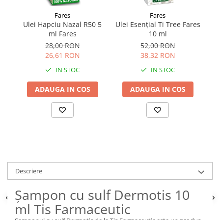
Fares
Fares
Ulei Hapciu Nazal R50 5
Ulei Esențial Ti Tree Fares
A
ml Fares
10 ml
28,00 RON
52,00 RON
26,61 RON
38,32 RON
IN STOC
IN STOC
ADAUGA IN COS
ADAUGA IN COS
Descriere
Șampon cu sulf Dermotis 10
ml Tis Farmaceutic