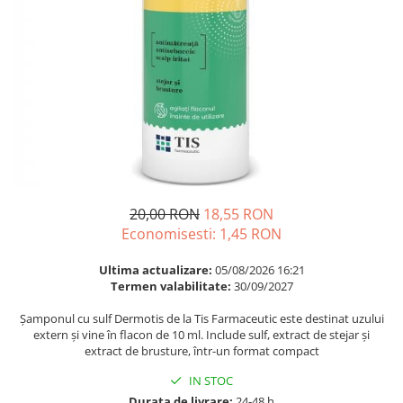
Multivitamine
Ingrijire par
Omega 3
Balsam masca si tratament
Par si unghii
Produse cu SPF Pentru Fata
Probiotice si prebiotice
Repelenti insecte
Prostata
Sanatate urinara
Sistemul respirator
Slabire si control greutate
20,00 RON
18,55 RON
Somn stres si anxietate
Economisesti:
1,45
RON
Supliment Calciu
Ultima actualizare:
05/08/2026 16:21
Supliment Complexe
Termen valabilitate:
30/09/2027
Supliment Fier
Șamponul cu sulf Dermotis de la Tis Farmaceutic este destinat uzului
extern și vine în flacon de 10 ml. Include sulf, extract de stejar și
Supliment Magneziu
extract de brusture, într-un format compact
Supliment Vitamina B
IN STOC
Supliment Vitamina C
Durata de livrare:
24-48 h