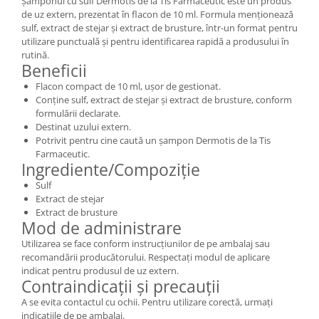
Șamponul cu sulf Dermotis de la Tis Farmaceutic este un produs
de uz extern, prezentat în flacon de 10 ml. Formula menționează
sulf, extract de stejar și extract de brusture, într-un format pentru
utilizare punctuală și pentru identificarea rapidă a produsului în
rutină.
Beneficii
Flacon compact de 10 ml, ușor de gestionat.
Conține sulf, extract de stejar și extract de brusture, conform
formulării declarate.
Destinat uzului extern.
Potrivit pentru cine caută un șampon Dermotis de la Tis
Farmaceutic.
Ingrediente/Compoziție
Sulf
Extract de stejar
Extract de brusture
Mod de administrare
Utilizarea se face conform instrucțiunilor de pe ambalaj sau
recomandării producătorului. Respectați modul de aplicare
indicat pentru produsul de uz extern.
Contraindicații și precauții
A se evita contactul cu ochii. Pentru utilizare corectă, urmați
indicațiile de pe ambalaj.