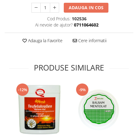
Supliment Vitamina D3
ADAUGA IN COS
Supliment Vitamina E
Cod Produs:
102536
Supliment Zinc
Ai nevoie de ajutor?
0711064602
Tincturi si Gemoderivate
Adauga la Favorite
Cere informatii
Tuse gat si respiratie
Vitamine si minerale
PRODUSE SIMILARE
-12%
-9%