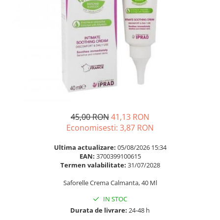
Multivitamine
Ingrijire par
Omega 3
Balsam masca si tratament
Par si unghii
Produse cu SPF Pentru Fata
Probiotice si prebiotice
Repelenti insecte
Prostata
Sanatate urinara
Sistemul respirator
Slabire si control greutate
45,00 RON
41,13 RON
Somn stres si anxietate
Economisesti:
3,87
RON
Supliment Calciu
Ultima actualizare:
05/08/2026 15:34
Supliment Complexe
EAN:
3700399100615
Termen valabilitate:
31/07/2028
Supliment Fier
Saforelle Crema Calmanta, 40 Ml
Supliment Magneziu
Supliment Vitamina B
IN STOC
Durata de livrare:
24-48 h
Supliment Vitamina C