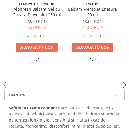
LENHART KOSMETIK
Enatura
Alpifresh Balsam-Gel cu
Balsam Mentolat Enatura
Gheara Diavolului 250 ml
20 ml
22,00 RON
13,00 RON
19,29 RON
11,87 RON
IN STOC
IN STOC
ADAUGA IN COS
ADAUGA IN COS
Descriere
Saforelle Crema
calmanta
are o textura delicata, non-
uleioasa si nelipicioasa si are rolul de a hidrata si proteja
pe termen lung pielea sensibila si iritata in caz de
roseata, mancarime, disconfort intim, iritatii dupa epilare