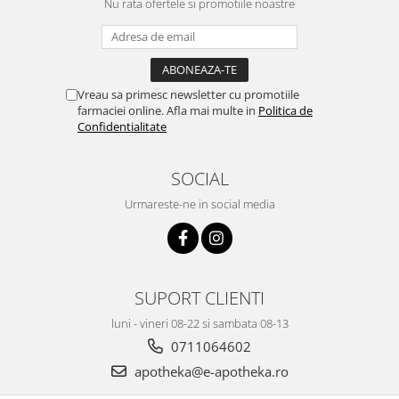
Nu rata ofertele si promotiile noastre
Vreau sa primesc newsletter cu promotiile
farmaciei online. Afla mai multe in
Politica de
Confidentialitate
SOCIAL
Urmareste-ne in social media
SUPORT CLIENTI
luni - vineri 08-22 si sambata 08-13
0711064602
apotheka@e-apotheka.ro