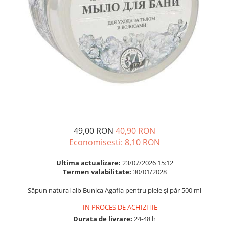
Multivitamine
Ingrijire par
Omega 3
Balsam masca si tratament
Par si unghii
Produse cu SPF Pentru Fata
Probiotice si prebiotice
Repelenti insecte
Prostata
Sanatate urinara
Sistemul respirator
Slabire si control greutate
Somn stres si anxietate
49,00 RON
40,90 RON
Economisesti:
8,10
RON
Supliment Calciu
Supliment Complexe
Ultima actualizare:
23/07/2026 15:12
Termen valabilitate:
30/01/2028
Supliment Fier
Săpun natural alb Bunica Agafia pentru piele și păr 500 ml
Supliment Magneziu
Supliment Vitamina B
IN PROCES DE ACHIZITIE
Durata de livrare:
24-48 h
Supliment Vitamina C