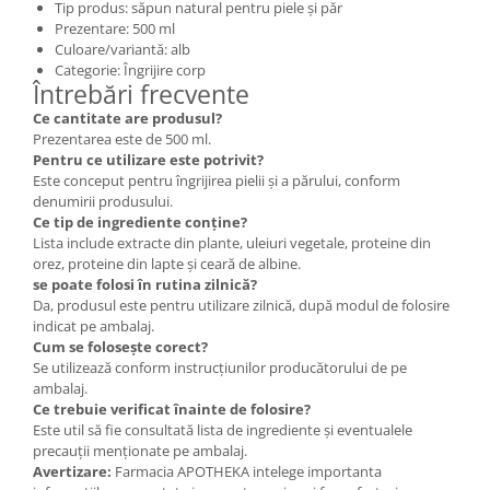
Tip produs: săpun natural pentru piele și păr
Prezentare: 500 ml
Culoare/variantă: alb
Categorie: Îngrijire corp
Întrebări frecvente
Ce cantitate are produsul?
Prezentarea este de 500 ml.
Pentru ce utilizare este potrivit?
Este conceput pentru îngrijirea pielii și a părului, conform
denumirii produsului.
Ce tip de ingrediente conține?
Lista include extracte din plante, uleiuri vegetale, proteine din
orez, proteine din lapte și ceară de albine.
se poate folosi în rutina zilnică?
Da, produsul este pentru utilizare zilnică, după modul de folosire
indicat pe ambalaj.
Cum se folosește corect?
Se utilizează conform instrucțiunilor producătorului de pe
ambalaj.
Ce trebuie verificat înainte de folosire?
Este util să fie consultată lista de ingrediente și eventualele
precauții menționate pe ambalaj.
Avertizare:
Farmacia APOTHEKA intelege importanta