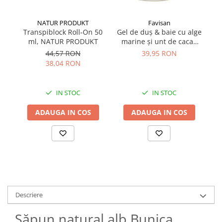
NATUR PRODUKT
Favisan
Transpiblock Roll-On 50
Să
Gel de duș & baie cu alge
ml, NATUR PRODUKT
g,
marine și unt de cacao
bio 300 ml Favisan
44,57 RON
39,95 RON
38,04 RON
IN STOC
IN STOC
ADAUGA IN COS
ADAUGA IN COS
Descriere
Săpun natural alb Bunica