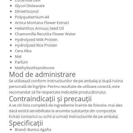
Cocamide DEA
Glycol Distearate
Dimethiconol
Polyquaternium-44
Arnica Montana Flower Extract
Helianthus Annuus Seed Oil
Chamomilla Recutita Flower Water
Hydrolyzed Milk Protein
Hydrolyzed Rice Protein
Cera Alba
Mel
Parfum
Methylisothiazolinone
Mod de administrare
Se utilizează conform instrucțiunilor de pe ambalaj și după rutina
personală de îngrijire. Pentru rezultate de utilizare corectă, este
recomandat să fie respectate indicațiile producătorului.
Contraindicații și precauții
A se citi lista completă de ingrediente înainte de folosire, mai ales
dacă există sensibilitate la anumite substanțe din compoziție.
Evitați contactul cu ochii și urmați instrucțiunile de pe ambalaj.
Specificații
Brand: Bunica Agafia