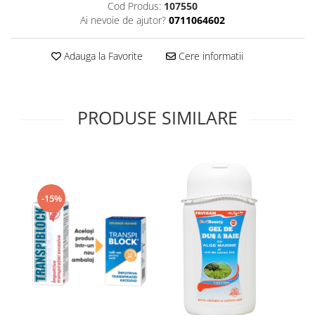
Cod Produs:
107550
Supliment Vitamina D3
Ai nevoie de ajutor?
0711064602
Supliment Vitamina E
Adauga la Favorite
Cere informatii
Supliment Zinc
Tincturi si Gemoderivate
Tuse gat si respiratie
PRODUSE SIMILARE
Vitamine si minerale
-15%