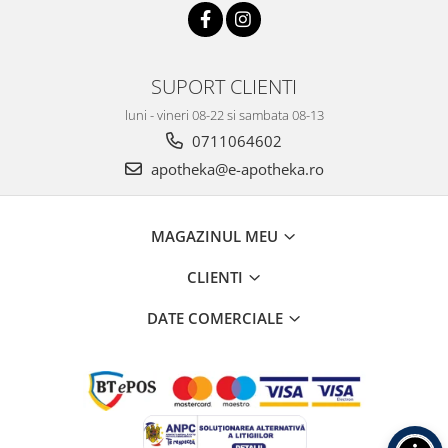
SUPORT CLIENTI
luni - vineri 08-22 si sambata 08-13
0711064602
apotheka@e-apotheka.ro
MAGAZINUL MEU
CLIENTI
DATE COMERCIALE