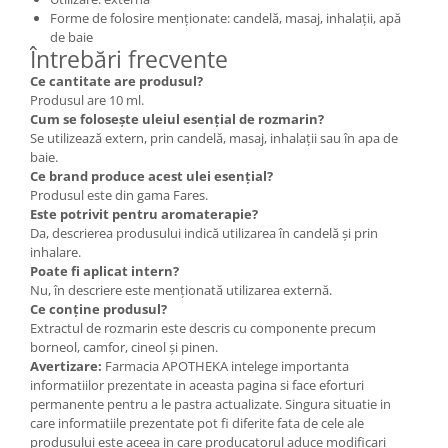
Forme de folosire menționate: candelă, masaj, inhalații, apă
de baie
Întrebări frecvente
Ce cantitate are produsul?
Produsul are 10 ml.
Cum se folosește uleiul esențial de rozmarin?
Se utilizează extern, prin candelă, masaj, inhalații sau în apa de
baie.
Ce brand produce acest ulei esențial?
Produsul este din gama Fares.
Este potrivit pentru aromaterapie?
Da, descrierea produsului indică utilizarea în candelă și prin
inhalare.
Poate fi aplicat intern?
Nu, în descriere este menționată utilizarea externă.
Ce conține produsul?
Extractul de rozmarin este descris cu componente precum
borneol, camfor, cineol și pinen.
Avertizare:
Farmacia APOTHEKA intelege importanta
informatiilor prezentate in aceasta pagina si face eforturi
permanente pentru a le pastra actualizate. Singura situatie in
care informatiile prezentate pot fi diferite fata de cele ale
produsului este aceea in care producatorul aduce modificari