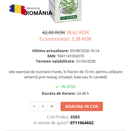
Multivitamine
Ingrijire par
Omega 3
Balsam masca si tratament
Par si unghii
Produse cu SPF Pentru Fata
Probiotice si prebiotice
Repelenti insecte
42,00 RON
38,62 RON
Prostata
Economisesti:
3,38
RON
Sanatate urinara
Ultima actualizare:
05/08/2026 16:14
Sistemul respirator
EAN:
5941141002070
Termen valabilitate:
31/03/2028
Slabire si control greutate
Ulei esențial de rozmarin Fares, în flacon de 10 ml, pentru utilizare
Somn stres si anxietate
externă prin masaj, inhalații, baie sau în candelă
Supliment Calciu
IN STOC
Supliment Complexe
Durata de livrare:
24-48 h
Supliment Fier
ADAUGA IN COS
Supliment Magneziu
Cod Produs:
6583
Supliment Vitamina B
Ai nevoie de ajutor?
0711064602
Supliment Vitamina C