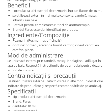
Beneficii
Formulat ca ulei esențial de rozmarin, într-un flacon de 10 ml.
se utilizează extern în mai multe contexte: candelă, masaj,
inhalații sau baie.
Potrivit pentru completarea rutinei de aromaterapie.
Brandul Fares este clar identificat pe produs.
Ingrediente/Compoziție
Rozmarin (Rosmarinus officinalis).
Conține: borneol, acetat de bornil, camfor, cineol, cariofilen,
camfen, pinen.
Mod de administrare
Se utilizează extern, prin candelă, masaj, inhalații sau adăugat în
apa de baie. Respectă instrucțiunile de pe ambalaj pentru dozare
și mod de folosire.
Contraindicații și precauții
Destinat utilizării externe. Evită folosirea în alte moduri decât cele
indicate de producător și respectă recomandările de pe ambalaj.
Specificații
Tip produs: ulei esențial de rozmarin
Brand: Fares
Cantitate: 10 ml
Utilizare: externă