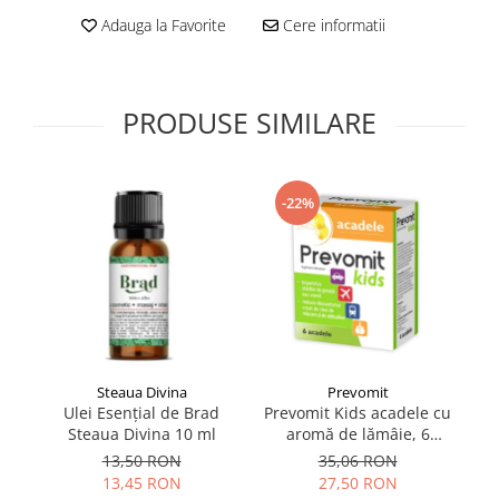
Supliment Vitamina D3
Adauga la Favorite
Cere informatii
Supliment Vitamina E
Supliment Zinc
PRODUSE SIMILARE
Tincturi si Gemoderivate
Tuse gat si respiratie
Vitamine si minerale
-22%
Steaua Divina
Prevomit
Ulei Esențial de Brad
Prevomit Kids acadele cu
Re
Steaua Divina 10 ml
aromă de lămâie, 6
cu
bucăți
13,50 RON
35,06 RON
13,45 RON
27,50 RON