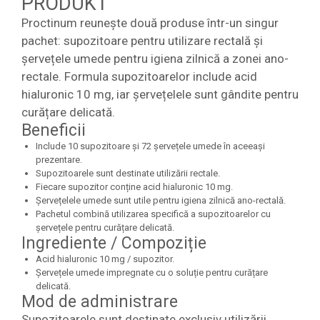
PRODUKT
Proctinum reunește două produse într-un singur
pachet: supozitoare pentru utilizare rectală și
șervețele umede pentru igiena zilnică a zonei ano-
rectale. Formula supozitoarelor include acid
hialuronic 10 mg, iar șervețelele sunt gândite pentru
curățare delicată.
Beneficii
Include 10 supozitoare și 72 șervețele umede în aceeași
prezentare.
Supozitoarele sunt destinate utilizării rectale.
Fiecare supozitor conține acid hialuronic 10 mg.
Șervețelele umede sunt utile pentru igiena zilnică ano-rectală.
Pachetul combină utilizarea specifică a supozitoarelor cu
șervețele pentru curățare delicată.
Ingrediente / Compoziție
Acid hialuronic 10 mg / supozitor.
Șervețele umede impregnate cu o soluție pentru curățare
delicată.
Mod de administrare
Supozitoarele sunt destinate exclusiv utilizării