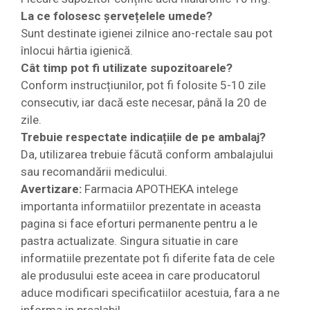
La ce folosesc șervețelele umede?
Sunt destinate igienei zilnice ano-rectale sau pot
înlocui hârtia igienică.
Cât timp pot fi utilizate supozitoarele?
Conform instrucțiunilor, pot fi folosite 5-10 zile
consecutiv, iar dacă este necesar, până la 20 de
zile.
Trebuie respectate indicațiile de pe ambalaj?
Da, utilizarea trebuie făcută conform ambalajului
sau recomandării medicului.
Avertizare:
Farmacia APOTHEKA intelege
importanta informatiilor prezentate in aceasta
pagina si face eforturi permanente pentru a le
pastra actualizate. Singura situatie in care
informatiile prezentate pot fi diferite fata de cele
ale produsului este aceea in care producatorul
aduce modificari specificatiilor acestuia, fara a ne
informa in prealabil.