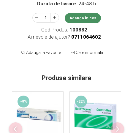
Durata de livrare:
24-48 h
Supliment Vitamina D3
Supliment Vitamina E
Adauga in cos
Supliment Zinc
Cod Produs:
100882
Tincturi si Gemoderivate
Ai nevoie de ajutor?
0711064602
Tuse gat si respiratie
Vitamine si minerale
Adauga la Favorite
Cere informatii
Produse similare
-9%
-22%