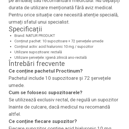
pe ambalaj sau recomandării medicului. Nu depășiți
durata de utilizare menționată fără aviz medical.
Pentru orice situație care necesită atenție specială,
urmați sfatul unui specialist.
Specificații
Brand: NATUR PRODUKT
Conținut pachet: 10 supozitoare + 72 șervețele umede
Conținut activ: acid hialuronic 10 mg / supozitor
Utilizare supozitoare: rectală
Utilizare șervețele: igienă zilnică ano-rectală
Întrebări frecvente
Ce conține pachetul Proctinum?
Pachetul include 10 supozitoare și 72 șervețele
umede.
Cum se folosesc supozitoarele?
Se utilizează exclusiv rectal, de regulă un supozitor
înainte de culcare, dacă medicul nu recomandă
altfel.
Ce conține fiecare supozitor?
Fiecare supozitor conține acid hialuronic 10 mg.