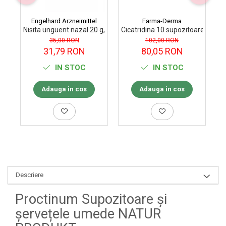
Engelhard Arzneimittel
Farma-Derma
Nisita unguent nazal 20 g, Engelhard Arzneimittel
Cicatridina 10 supozitoare Far
Cr
35,00 RON
102,00 RON
31,79 RON
80,05 RON
IN STOC
IN STOC
Adauga in cos
Adauga in cos
Descriere
Proctinum Supozitoare și
șervețele umede NATUR