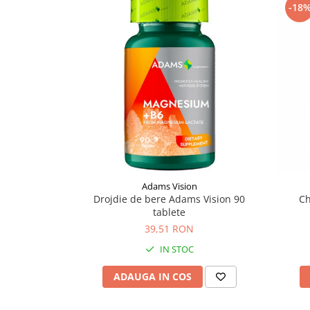
-18
Supliment Vitamina D3
Supliment Vitamina E
Supliment Zinc
Tincturi si Gemoderivate
Tuse gat si respiratie
Vitamine si minerale
Adams Vision
Drojdie de bere Adams Vision 90
Ch
tablete
39,51 RON
IN STOC
ADAUGA IN COS