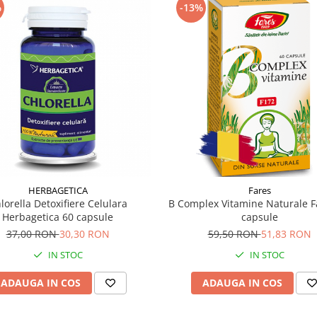
%
-13%
HERBAGETICA
Fares
lorella Detoxifiere Celulara
B Complex Vitamine Naturale F
Herbagetica 60 capsule
capsule
37,00 RON
30,30 RON
59,50 RON
51,83 RON
IN STOC
IN STOC
ADAUGA IN COS
ADAUGA IN COS