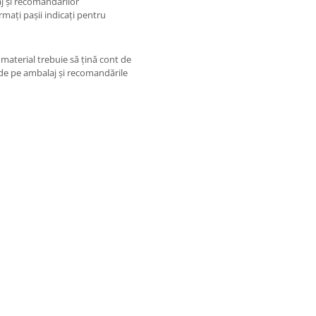
aj și recomandărilor
rmați pașii indicați pentru
 material trebuie să țină cont de
 de pe ambalaj și recomandările