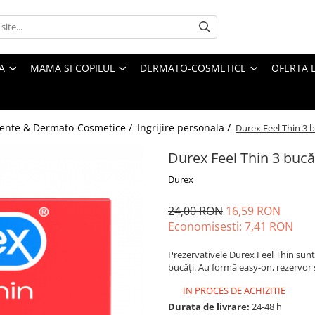
A
MAMA SI COPILUL
DERMATO-COSMETICE
OFERTA L
ente & Dermato-Cosmetice /
Ingrijire personala /
Durex Feel Thin 3 b
Durex Feel Thin 3 bucă
Durex
24,00 RON
16,59 RON
Economisesti:
7,41
RON
Prezervativele Durex Feel Thin sunt
bucăți. Au formă easy-on, rezervor și
IN PROCES DE ACHIZITIE
Durata de livrare:
24-48 h