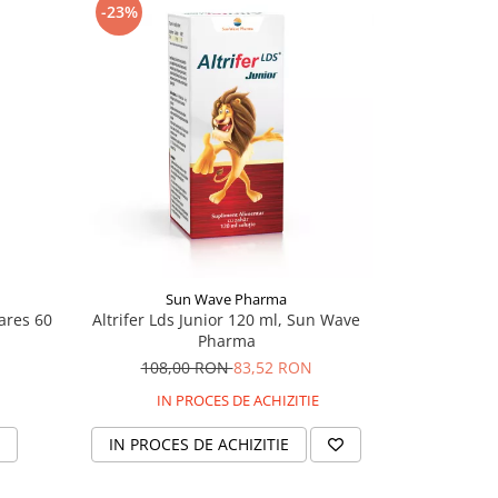
-23%
Sun Wave Pharma
ares 60
Altrifer Lds Junior 120 ml, Sun Wave
Lecitina 1
Pharma
108,00 RON
83,52 RON
34,
IN PROCES DE ACHIZITIE
IN PROCES DE ACHIZITIE
ADAU