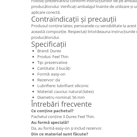
Folosiți prezervativul conform instrucțiunilor de pe ambal
producătorului. Verificați ambalajul înainte de utilizare și u
aplicare corectă.
Contraindicații și precauții
Produsul conține latex; persoanele cu sensibilitate la acest
această compoziție. Respectați întotdeauna instrucțiunile
producătorului.
Specificații
Brand: Durex
Produs: Feel Thin
Tip: prezervative
Cantitate: 3 bucăți
Formă: easy-on
Rezervor: da
Lubrifiere: lubrifiant siliconic
Material: cauciuc natural (latex)
Diametru nominal: 56 mm
Întrebări frecvente
Ce conține pachetul?
Pachetul conține 3 Durex Feel Thin.
Au formă specială?
Da, au formă easy-on și includ rezervor.
Din ce material sunt făcute?