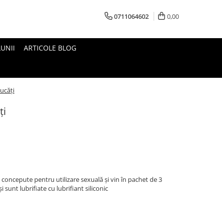
0711064602
0,00
UNII
ARTICOLE BLOG
ucăți
ți
 concepute pentru utilizare sexuală și vin în pachet de 3
 sunt lubrifiate cu lubrifiant siliconic