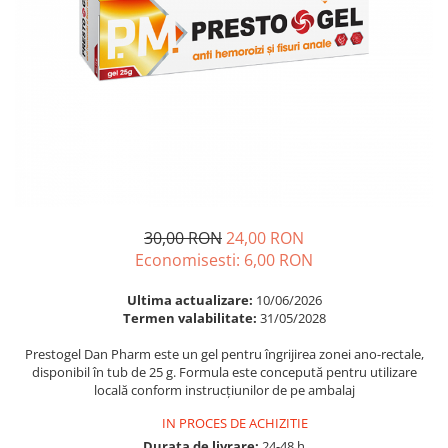
Multivitamine
Ingrijire par
Omega 3
Balsam masca si tratament
Par si unghii
Produse cu SPF Pentru Fata
Probiotice si prebiotice
Repelenti insecte
Prostata
Sanatate urinara
Sistemul respirator
Slabire si control greutate
30,00 RON
24,00 RON
Somn stres si anxietate
Economisesti:
6,00
RON
Supliment Calciu
Ultima actualizare:
10/06/2026
Supliment Complexe
Termen valabilitate:
31/05/2028
Supliment Fier
Prestogel Dan Pharm este un gel pentru îngrijirea zonei ano-rectale,
disponibil în tub de 25 g. Formula este concepută pentru utilizare
Supliment Magneziu
locală conform instrucțiunilor de pe ambalaj
Supliment Vitamina B
IN PROCES DE ACHIZITIE
Supliment Vitamina C
Durata de livrare:
24-48 h