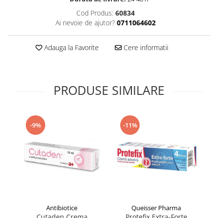
Supliment Vitamina D3
Cod Produs:
60834
Ai nevoie de ajutor?
0711064602
Supliment Vitamina E
Supliment Zinc
Adauga la Favorite
Cere informatii
Tincturi si Gemoderivate
Tuse gat si respiratie
Vitamine si minerale
PRODUSE SIMILARE
-9%
-11%
Antibiotice
Queisser Pharma
Cutaden Crema
Protefix Extra-Forte
Ma