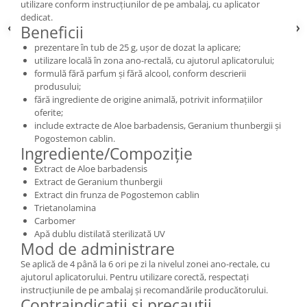
utilizare conform instrucțiunilor de pe ambalaj, cu aplicator
dedicat.
Beneficii
prezentare în tub de 25 g, ușor de dozat la aplicare;
utilizare locală în zona ano-rectală, cu ajutorul aplicatorului;
formulă fără parfum și fără alcool, conform descrierii
produsului;
fără ingrediente de origine animală, potrivit informațiilor
oferite;
include extracte de Aloe barbadensis, Geranium thunbergii și
Pogostemon cablin.
Ingrediente/Compoziție
Extract de Aloe barbadensis
Extract de Geranium thunbergii
Extract din frunza de Pogostemon cablin
Trietanolamina
Carbomer
Apă dublu distilată sterilizată UV
Mod de administrare
Se aplică de 4 până la 6 ori pe zi la nivelul zonei ano-rectale, cu
ajutorul aplicatorului. Pentru utilizare corectă, respectați
instrucțiunile de pe ambalaj și recomandările producătorului.
Contraindicații și precauții