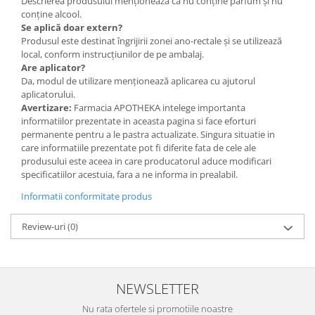
Descrierea produsului menționează că nu conține parfum și nu
conține alcool.
Se aplică doar extern?
Produsul este destinat îngrijirii zonei ano-rectale și se utilizează
local, conform instrucțiunilor de pe ambalaj.
Are aplicator?
Da, modul de utilizare menționează aplicarea cu ajutorul
aplicatorului.
Avertizare:
Farmacia APOTHEKA intelege importanta
informatiilor prezentate in aceasta pagina si face eforturi
permanente pentru a le pastra actualizate. Singura situatie in
care informatiile prezentate pot fi diferite fata de cele ale
produsului este aceea in care producatorul aduce modificari
specificatiilor acestuia, fara a ne informa in prealabil.
Informatii conformitate produs
Review-uri
(0)
NEWSLETTER
Nu rata ofertele si promotiile noastre