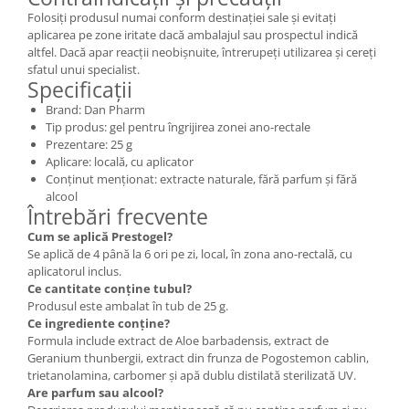
Folosiți produsul numai conform destinației sale și evitați
aplicarea pe zone iritate dacă ambalajul sau prospectul indică
altfel. Dacă apar reacții neobișnuite, întrerupeți utilizarea și cereți
sfatul unui specialist.
Specificații
Brand: Dan Pharm
Tip produs: gel pentru îngrijirea zonei ano-rectale
Prezentare: 25 g
Aplicare: locală, cu aplicator
Conținut menționat: extracte naturale, fără parfum și fără
alcool
Întrebări frecvente
Cum se aplică Prestogel?
Se aplică de 4 până la 6 ori pe zi, local, în zona ano-rectală, cu
aplicatorul inclus.
Ce cantitate conține tubul?
Produsul este ambalat în tub de 25 g.
Ce ingrediente conține?
Formula include extract de Aloe barbadensis, extract de
Geranium thunbergii, extract din frunza de Pogostemon cablin,
trietanolamina, carbomer și apă dublu distilată sterilizată UV.
Are parfum sau alcool?