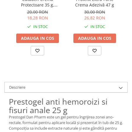
Protectoare 35 g,
Crema Adezivă 47 g
Antibiotice SA
20,00 RON
30,00 RON
18,28 RON
26,82 RON
IN STOC
IN STOC
ADAUGA IN COS
ADAUGA IN COS
Descriere
Prestogel anti hemoroizi si
fisuri anale 25 g
Prestogel Dan Pharm este un gel pentru îngrijirea zonei ano-
rectale, formulat pentru aplicare locală și prezentat în tub de 25 g.
Compoziția sa include extracte naturale și este gândită pentru