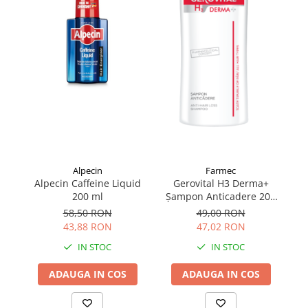
Alpecin
Farmec
Alpecin Caffeine Liquid
Gerovital H3 Derma+
Șa
200 ml
Șampon Anticadere 200
pi
ml
58,50 RON
49,00 RON
43,88 RON
47,02 RON
IN STOC
IN STOC
ADAUGA IN COS
ADAUGA IN COS