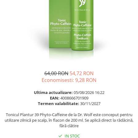
Multivitamine
Ingrijire par
Omega 3
Balsam masca si tratament
Par si unghii
Produse cu SPF Pentru Fata
Probiotice si prebiotice
Repelenti insecte
Prostata
Sanatate urinara
Sistemul respirator
Slabire si control greutate
64,00 RON
54,72 RON
Somn stres si anxietate
Economisesti:
9,28
RON
Supliment Calciu
Ultima actualizare:
05/08/2026 16:22
Supliment Complexe
EAN:
4008666701909
Termen valabilitate:
30/11/2027
Supliment Fier
Tonicul Plantur 39 Phyto-Caffeine de la Dr. Wolf este conceput pentru
Supliment Magneziu
utilizare zilnică pe scalp, în flacon de 200 ml. Se aplică direct la rădăcină,
Supliment Vitamina B
fără clătire
Supliment Vitamina C
IN STOC