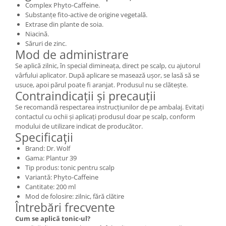
Complex Phyto-Caffeine.
Substanțe fito-active de origine vegetală.
Extrase din plante de soia.
Niacină.
Săruri de zinc.
Mod de administrare
Se aplică zilnic, în special dimineața, direct pe scalp, cu ajutorul
vârfului aplicator. După aplicare se masează ușor, se lasă să se
usuce, apoi părul poate fi aranjat. Produsul nu se clătește.
Contraindicații și precauții
Se recomandă respectarea instrucțiunilor de pe ambalaj. Evitați
contactul cu ochii și aplicați produsul doar pe scalp, conform
modului de utilizare indicat de producător.
Specificații
Brand: Dr. Wolf
Gama: Plantur 39
Tip produs: tonic pentru scalp
Variantă: Phyto-Caffeine
Cantitate: 200 ml
Mod de folosire: zilnic, fără clătire
Întrebări frecvente
Cum se aplică tonic-ul?