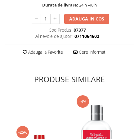
Durata de livrare:
24 h -48 h
Supliment Vitamina D3
Supliment Vitamina E
ADAUGA IN COS
Supliment Zinc
Cod Produs:
87377
Tincturi si Gemoderivate
Ai nevoie de ajutor?
0711064602
Tuse gat si respiratie
Adauga la Favorite
Cere informatii
Vitamine si minerale
PRODUSE SIMILARE
-4%
-25%