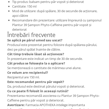
Tip produs: balsam pentru păr vopsit și deteriorat
Cantitate: 150 ml
Mod de utilizare: după spălare, 30 de secunde de acționare,
apoi clătire
Recomandare din prezentare: utilizare împreună cu șamponul
Plantur 39 Șampon Phyto-Caffeine pentru păr vopsit și
deteriorat
Întrebări frecvente
Se aplică pe părul umed sau uscat?
Produsul este prezentat pentru folosire după spălarea părului,
deci pe părul spălat înainte de clătire.
Cât timp trebuie lăsat să acționeze?
În prezentare este indicat un timp de 30 de secunde.
Cât produs se folosește la o aplicare?
Se menționează o cantitate de mărimea unei alune.
Ce volum are recipientul?
Recipientul are 150 ml.
Este recomandat pentru păr vopsit?
Da, produsul este destinat părului vopsit și deteriorat.
Cu ce poate fi folosit în aceeași rutină?
Prezentarea recomandă asocierea cu Plantur 39 Șampon Phyto-
Caffeine pentru păr vopsit și deteriorat.
Avertizare:
Farmacia APOTHEKA intelege importanta