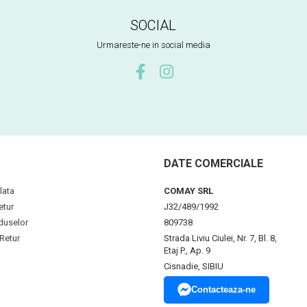
SOCIAL
Urmareste-ne in social media
DATE COMERCIALE
lata
COMAY SRL
etur
J32/489/1992
duselor
809738
Retur
Strada Liviu Ciulei, Nr. 7, Bl. 8,
Etaj P., Ap. 9
Cisnadie, SIBIU
Contacteaza-ne