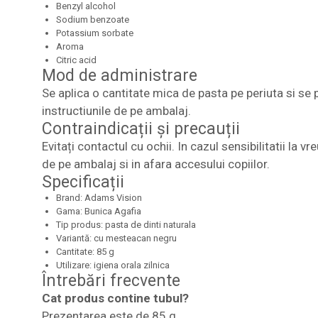
Benzyl alcohol
Sodium benzoate
Potassium sorbate
Aroma
Citric acid
Mod de administrare
Se aplica o cantitate mica de pasta pe periuta si se 
instructiunile de pe ambalaj.
Contraindicații și precauții
Evitați contactul cu ochii. In cazul sensibilitatii la 
de pe ambalaj si in afara accesului copiilor.
Specificații
Brand: Adams Vision
Gama: Bunica Agafia
Tip produs: pasta de dinti naturala
Variantă: cu mesteacan negru
Cantitate: 85 g
Utilizare: igiena orala zilnica
Întrebări frecvente
Cat produs contine tubul?
Prezentarea este de 85 g.