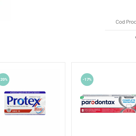
Cod Prod
-20%
-17%