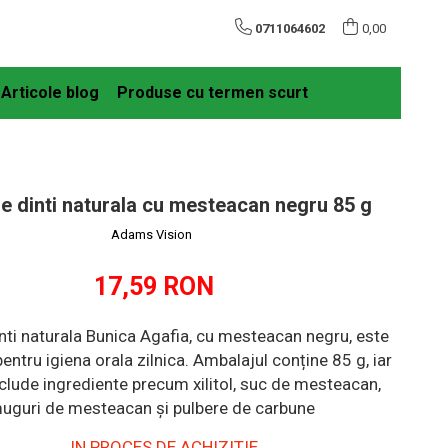
0711064602
0,00
Articole blog
Produse cu termen scurt
e dinti naturala cu mesteacan negru 85 g
Adams Vision
17,59 RON
nti naturala Bunica Agafia, cu mesteacan negru, este
ntru igiena orala zilnica. Ambalajul conține 85 g, iar
clude ingrediente precum xilitol, suc de mesteacan,
uguri de mesteacan și pulbere de carbune
IN PROCES DE ACHIZITIE