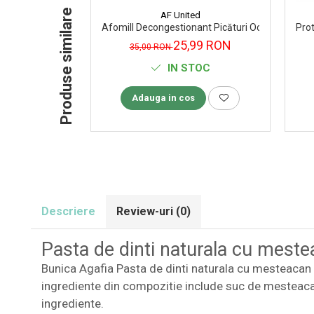
Produse similare
Supliment Vitamina D3
AF United
Afomill Decongestionant Picături Oculare 10 ml
Pro
Supliment Vitamina E
25,99 RON
35,00 RON
Supliment Zinc
IN STOC
Tincturi si Gemoderivate
Adauga in cos
Tuse gat si respiratie
Vitamine si minerale
Descriere
Review-uri
(0)
Pasta de dinti naturala cu mest
Bunica Agafia Pasta de dinti naturala cu mesteacan ne
ingrediente din compozitie include suc de mesteacan,
ingrediente.