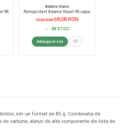
Adams Vision
 Whitening Pasta de dinți, 75 ml
Renoprotect Adams Vision 90 capsule
Șampon Alpeci
68,08 RON
73,00 RON
53,00 R
IN STOC
Adauga in cos
Adauga
intilor, intr-un format de 85 g. Combinatia de
 de carbune, alaturi de alte componente din lista de