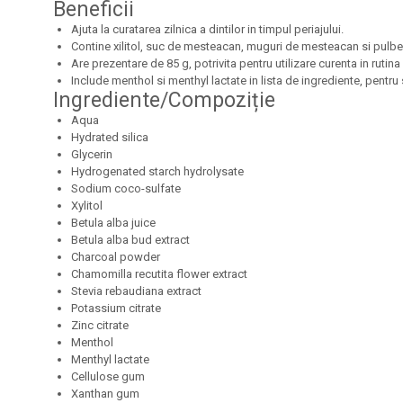
Beneficii
Ajuta la curatarea zilnica a dintilor in timpul periajului.
Contine xilitol, suc de mesteacan, muguri de mesteacan si pulbe
Are prezentare de 85 g, potrivita pentru utilizare curenta in rutina
Include menthol si menthyl lactate in lista de ingrediente, pentru 
Ingrediente/Compoziție
Aqua
Hydrated silica
Glycerin
Hydrogenated starch hydrolysate
Sodium coco-sulfate
Xylitol
Betula alba juice
Betula alba bud extract
Charcoal powder
Chamomilla recutita flower extract
Stevia rebaudiana extract
Potassium citrate
Zinc citrate
Menthol
Menthyl lactate
Cellulose gum
Xanthan gum