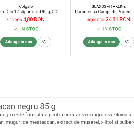
Colgate
GLAXOSMITHKLINE
tex Deo 12 săpun solid 90 g, COLGATE PALMOLIVE ROMANIA
Parodontax Complete Protection
4,80 RON
24,81 RON
6,00 RON
30,00 RON
IN STOC
IN STOC
Adauga in cos
Adauga in cos
eacan negru 85 g
gru este formulata pentru curatarea si ingrijirea zilnica a d
 muguri de mesteacan, extract de musetel, xilitol si pulbere