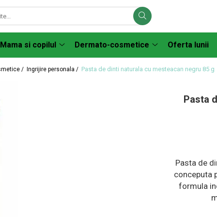
Mama si copilul
Dermato-cosmetice
Oferta lunii
Pasta de dinti naturala cu mesteacan negru 85 g
smetice /
Ingrijire personala /
Pasta d
Pasta de di
conceputa pe
formula in
m