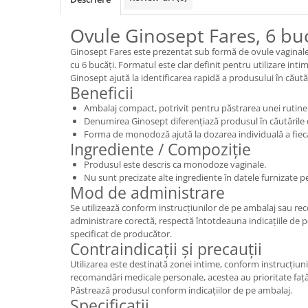
Ovule Ginosept Fares, 6 bu
Ginosept Fares este prezentat sub formă de ovule vaginal
cu 6 bucăți. Formatul este clar definit pentru utilizare int
Ginosept ajută la identificarea rapidă a produsului în căută
Beneficii
Ambalaj compact, potrivit pentru păstrarea unei rutine d
Denumirea Ginosept diferențiază produsul în căutările d
Forma de monodoză ajută la dozarea individuală a fiecăre
Ingrediente / Compoziție
Produsul este descris ca monodoze vaginale.
Nu sunt precizate alte ingrediente în datele furnizate p
Mod de administrare
Se utilizează conform instrucțiunilor de pe ambalaj sau re
administrare corectă, respectă întotdeauna indicațiile de 
specificat de producător.
Contraindicații și precauții
Utilizarea este destinată zonei intime, conform instrucțiun
recomandări medicale personale, acestea au prioritate față 
Păstrează produsul conform indicațiilor de pe ambalaj.
Specificații