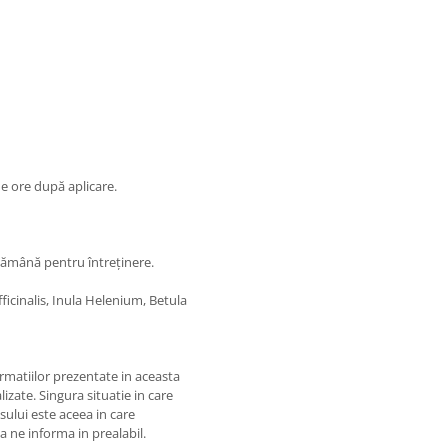
e ore după aplicare.
ptămână pentru întreținere.
icinalis, Inula Helenium, Betula
matiilor prezentate in aceasta
izate. Singura situatie in care
usului este aceea in care
 a ne informa in prealabil.