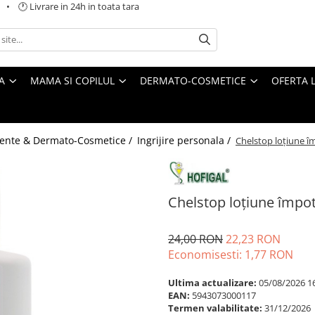
 🕐 Livrare in 24h in toata tara
A
MAMA SI COPILUL
DERMATO-COSMETICE
OFERTA L
ente & Dermato-Cosmetice /
Ingrijire personala /
Chelstop loțiune îm
Chelstop loțiune împot
24,00 RON
22,23 RON
Economisesti:
1,77
RON
Ultima actualizare:
05/08/2026 1
EAN:
5943073000117
Termen valabilitate:
31/12/2026