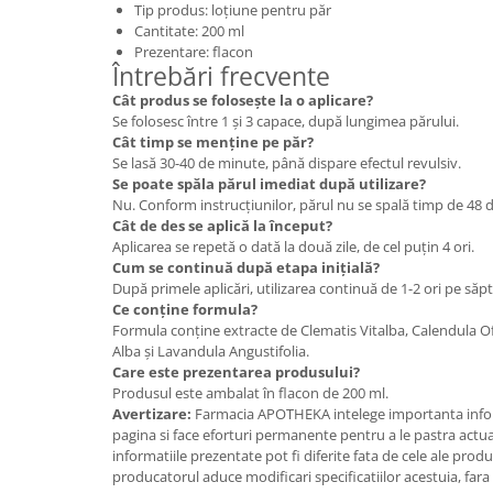
Tip produs: loțiune pentru păr
Cantitate: 200 ml
Prezentare: flacon
Întrebări frecvente
Cât produs se folosește la o aplicare?
Se folosesc între 1 și 3 capace, după lungimea părului.
Cât timp se menține pe păr?
Se lasă 30-40 de minute, până dispare efectul revulsiv.
Se poate spăla părul imediat după utilizare?
Nu. Conform instrucțiunilor, părul nu se spală timp de 48 d
Cât de des se aplică la început?
Aplicarea se repetă o dată la două zile, de cel puțin 4 ori.
Cum se continuă după etapa inițială?
După primele aplicări, utilizarea continuă de 1-2 ori pe să
Ce conține formula?
Formula conține extracte de Clematis Vitalba, Calendula Off
Alba și Lavandula Angustifolia.
Care este prezentarea produsului?
Produsul este ambalat în flacon de 200 ml.
Avertizare:
Farmacia APOTHEKA intelege importanta infor
pagina si face eforturi permanente pentru a le pastra actual
informatiile prezentate pot fi diferite fata de cele ale prod
producatorul aduce modificari specificatiilor acestuia, fara