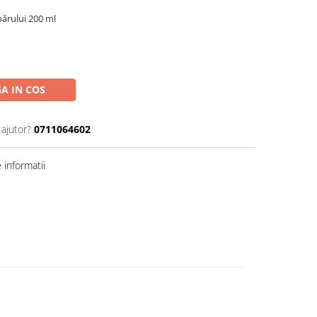
părului 200 ml
A IN COS
 ajutor?
0711064602
informatii