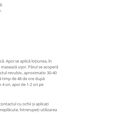
ă.
.
ă. Apoi se aplică loțiunea, în
se masează ușor. Părul se acoperă
ctul revulsiv, aproximativ 30-40
ă timp de 48 de ore după
n 4 ori, apoi de 1-2 ori pe
ontactul cu ochii și aplicați
neplăcute, întrerupeți utilizarea