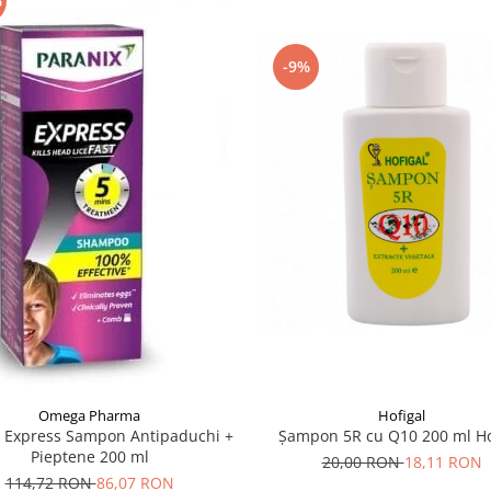
%
-9%
Omega Pharma
Hofigal
x Express Sampon Antipaduchi +
Șampon 5R cu Q10 200 ml Ho
Pieptene 200 ml
20,00 RON
18,11 RON
114,72 RON
86,07 RON