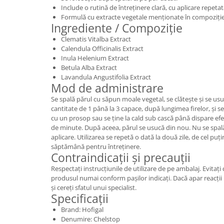
Include o rutină de întreținere clară, cu aplicare repetat
Formulă cu extracte vegetale menționate în compoziție
Ingrediente / Compoziție
Clematis Vitalba Extract
Calendula Officinalis Extract
Inula Helenium Extract
Betula Alba Extract
Lavandula Angustifolia Extract
Mod de administrare
Se spală părul cu săpun moale vegetal, se clătește și se usuc
cantitate de 1 până la 3 capace, după lungimea firelor, și 
cu un prosop sau se ține la cald sub cască până dispare efe
de minute. După aceea, părul se usucă din nou. Nu se spal
aplicare. Utilizarea se repetă o dată la două zile, de cel puți
săptămână pentru întreținere.
Contraindicații și precauții
Respectați instrucțiunile de utilizare de pe ambalaj. Evitați c
produsul numai conform pașilor indicați. Dacă apar reacții 
și cereți sfatul unui specialist.
Specificații
Brand: Hofigal
Denumire: Chelstop