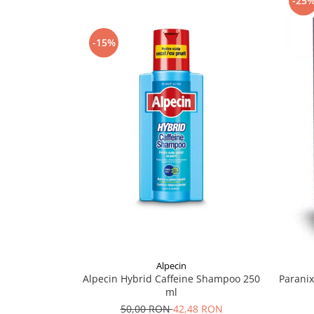
-25
Supliment Vitamina D3
Supliment Vitamina E
-15%
Supliment Zinc
Tincturi si Gemoderivate
Tuse gat si respiratie
Vitamine si minerale
Alpecin
Alpecin Hybrid Caffeine Shampoo 250
Parani
ml
50,00 RON
42,48 RON