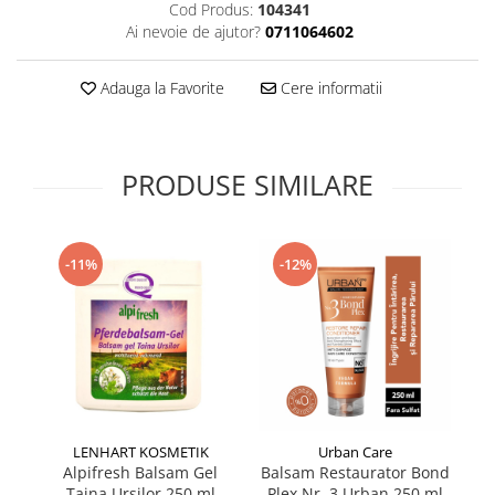
Cod Produs:
104341
Supliment Vitamina D3
Ai nevoie de ajutor?
0711064602
Supliment Vitamina E
Supliment Zinc
Adauga la Favorite
Cere informatii
Tincturi si Gemoderivate
Tuse gat si respiratie
PRODUSE SIMILARE
Vitamine si minerale
-11%
-12%
LENHART KOSMETIK
Urban Care
Alpifresh Balsam Gel
Balsam Restaurator Bond
Ba
Taina Urșilor 250 ml
Plex Nr. 3 Urban 250 ml