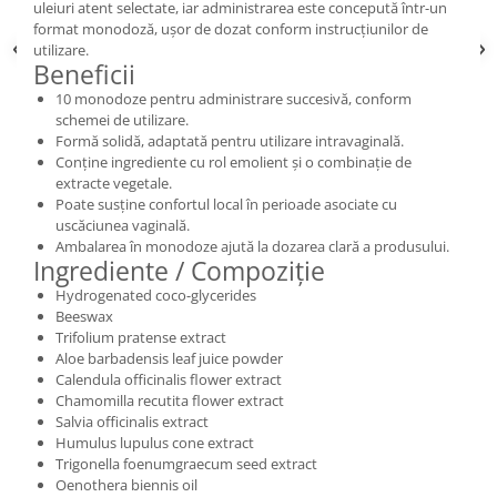
uleiuri atent selectate, iar administrarea este concepută într-un
format monodoză, ușor de dozat conform instrucțiunilor de
utilizare.
Beneficii
10 monodoze pentru administrare succesivă, conform
schemei de utilizare.
Formă solidă, adaptată pentru utilizare intravaginală.
Conține ingrediente cu rol emolient și o combinație de
extracte vegetale.
Poate susține confortul local în perioade asociate cu
uscăciunea vaginală.
Ambalarea în monodoze ajută la dozarea clară a produsului.
Ingrediente / Compoziție
Hydrogenated coco-glycerides
Beeswax
Trifolium pratense extract
Aloe barbadensis leaf juice powder
Calendula officinalis flower extract
Chamomilla recutita flower extract
Salvia officinalis extract
Humulus lupulus cone extract
Trigonella foenumgraecum seed extract
Oenothera biennis oil