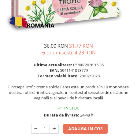
Multivitamine
Ingrijire par
Omega 3
Balsam masca si tratament
Par si unghii
Produse cu SPF Pentru Fata
Probiotice si prebiotice
Repelenti insecte
Prostata
36,00 RON
31,77 RON
Sanatate urinara
Economisesti:
4,23
RON
Sistemul respirator
Ultima actualizare:
05/08/2026 15:35
Slabire si control greutate
EAN:
5941141013779
Somn stres si anxietate
Termen valabilitate:
28/02/2028
Supliment Calciu
Ginosept Trofic crema solida Fares este un produs în 10 monodoze,
destinat utilizării intravaginale, în contextul senzației de uscăciune
Supliment Complexe
vaginală și al nevoii de hidratare locală
Supliment Fier
IN STOC
Supliment Magneziu
Durata de livrare:
24-48 h
Supliment Vitamina B
ADAUGA IN COS
Supliment Vitamina C