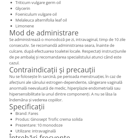
Triticum vulgare germ oil
Glycerin
Foeniculum vulgare oil
Melaleuca alternifolia leaf oil
Limonene
Mod de administrare
Se administrează o monodoză pe zi, intravaginal, timp de 10 zile
consecutiv. Se recomandă administrarea seara, înainte de
culcare, după efectuarea toaletei locale. Respectați instrucțiunile
de pe ambalaj și recomandarea specialistului atunci când este
cazul.
Contraindicații și precauții
Nu se folosește în sarcină, pe perioada menstruației, în caz de
afecțiuni ale sânului estrogen-dependente, sângerare vaginală
anormală neevaluată de medic, hiperplazie endometrială sau
hipersensibilitate la unul dintre componenți. A nu se lăsa la
îndemâna și vederea copiilor.
Specificații
Brand: Fares
Produs: Ginosept Trofic crema solida
Prezentare: 10 monodoze
Utilizare: intravaginală
Întrebări frecvente