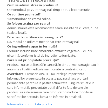
Cum se administrează produsul?
O monodoză pe zi, intravaginal, timp de 10 zile consecutiv.
Ce conține pachetul?
10 monodoze de cremă solidă.
Se folosește ziua sau seara?
Administrarea este recomandată seara, înainte de culcare, după
toaleta locală.
Este pentru utilizare intravaginală?
Da, modul de utilizare menționat este intravaginal.
Ce ingrediente apar în formulă?
Formula include baze emoliente, extracte vegetale, uleiuri și
glicerină, conform listei de ingrediente furnizate.
Care sunt principalele precauții?
Produsul nu se utilizează în sarcină, în timpul menstruației sau în
anumite situații medicale menționate la contraindicații.
Avertizare:
Farmacia APOTHEKA intelege importanta
informatiilor prezentate in aceasta pagina si face eforturi
permanente pentru a le pastra actualizate. Singura situatie in
care informatiile prezentate pot fi diferite fata de cele ale
produsului este aceea in care producatorul aduce modificari
specificatiilor acestuia, fara a ne informa in prealabil.
Informatii conformitate produs