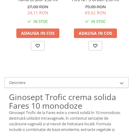
k
27,00 RON
79,00 RON
24,11 RON
69,62 RON
IN STOC
IN STOC
ADAUGA IN COS
ADAUGA IN COS
Descriere
Ginosept Trofic crema solida
Fares 10 monodoze
Ginosept Trofic de la Fares este o cremă solidă în 10 monodoze,
destinată utilizării intravaginale, în contextul senzației de
uscăciune vaginală și al nevoii de hidratare locală. Formula
include o combinație de baze emoliente, extracte vegetale și