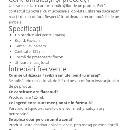
Utilizarea se face conform indicațiilor de pe produs. Evită
contactul cu ochii și cu mucoasele și oprește utilizarea dacă apar
reacții de disconfort. Respectă întotdeauna recomandările de pe
ambalaj.
Specificații
Tip produs: ulei pentru masaj
Brand: Favisan
Gama: Favibalsam
Cantitate: 125 ml
Formă de prezentare: flacon
Utilizare: masaj local
Întrebări frecvente
Cum se utilizează Favibalsam ulei pentru masaj?
Se aplică prin masaj local, de 2-3 ori pe zi, conform instrucțiunilor
de pe produs.
Ce cantitate are flaconul?
Produsul are 125 ml.
Ce ingrediente sunt menționate în formulă?
Parafinum liquidum, camfor, mentol, methyl salicylate și
benzocaină.
Se aplică doar pe o anumită zonă?
Produsul este destinat aplicării locale, prin masaj pe zona dorită.