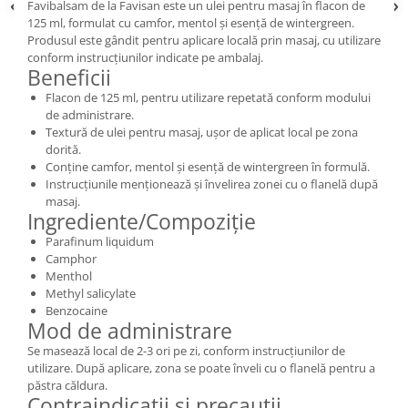
Favibalsam de la Favisan este un ulei pentru masaj în flacon de
125 ml, formulat cu camfor, mentol și esență de wintergreen.
Produsul este gândit pentru aplicare locală prin masaj, cu utilizare
conform instrucțiunilor indicate pe ambalaj.
Beneficii
Flacon de 125 ml, pentru utilizare repetată conform modului
de administrare.
Textură de ulei pentru masaj, ușor de aplicat local pe zona
dorită.
Conține camfor, mentol și esență de wintergreen în formulă.
Instrucțiunile menționează și învelirea zonei cu o flanelă după
masaj.
Ingrediente/Compoziție
Parafinum liquidum
Camphor
Menthol
Methyl salicylate
Benzocaine
Mod de administrare
Se masează local de 2-3 ori pe zi, conform instrucțiunilor de
utilizare. După aplicare, zona se poate înveli cu o flanelă pentru a
păstra căldura.
Contraindicații și precauții