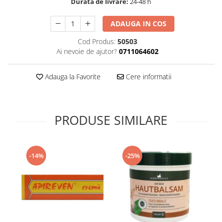
Durata de livrare:
24-48 h
Supliment Vitamina D3
ADAUGA IN COS
Supliment Vitamina E
Supliment Zinc
Cod Produs:
50503
Ai nevoie de ajutor?
0711064602
Tincturi si Gemoderivate
Tuse gat si respiratie
Adauga la Favorite
Cere informatii
Vitamine si minerale
PRODUSE SIMILARE
-14%
-25%