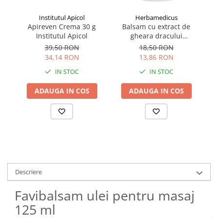
Institutul Apicol
Herbamedicus
Apireven Crema 30 g
Balsam cu extract de
Institutul Apicol
gheara dracului
E
Herbamedicus, 250 ml
39,50 RON
18,50 RON
34,14 RON
13,86 RON
IN STOC
IN STOC
ADAUGA IN COS
ADAUGA IN COS
Descriere
Favibalsam ulei pentru masaj
125 ml