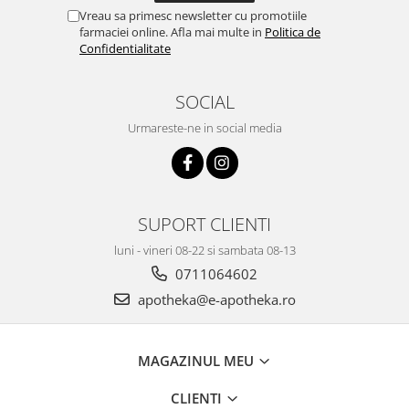
Vreau sa primesc newsletter cu promotiile
farmaciei online. Afla mai multe in
Politica de
Confidentialitate
SOCIAL
Urmareste-ne in social media
SUPORT CLIENTI
luni - vineri 08-22 si sambata 08-13
0711064602
apotheka@e-apotheka.ro
MAGAZINUL MEU
CLIENTI