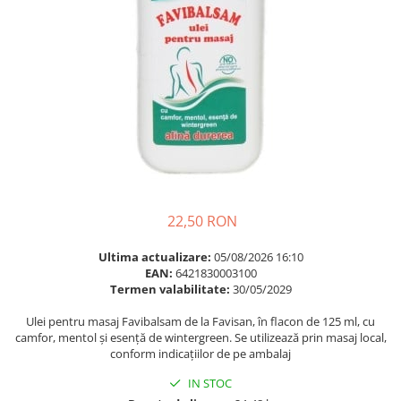
Multivitamine
Ingrijire par
Omega 3
Balsam masca si tratament
Par si unghii
Produse cu SPF Pentru Fata
Probiotice si prebiotice
Repelenti insecte
Prostata
Sanatate urinara
Sistemul respirator
Slabire si control greutate
22,50 RON
Somn stres si anxietate
Supliment Calciu
Ultima actualizare:
05/08/2026 16:10
EAN:
6421830003100
Supliment Complexe
Termen valabilitate:
30/05/2029
Supliment Fier
Ulei pentru masaj Favibalsam de la Favisan, în flacon de 125 ml, cu
Supliment Magneziu
camfor, mentol și esență de wintergreen. Se utilizează prin masaj local,
conform indicațiilor de pe ambalaj
Supliment Vitamina B
IN STOC
Supliment Vitamina C