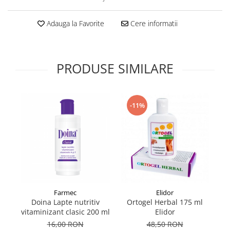
Supliment Vitamina D3
Adauga la Favorite
Cere informatii
Supliment Vitamina E
Supliment Zinc
Tincturi si Gemoderivate
PRODUSE SIMILARE
Tuse gat si respiratie
Vitamine si minerale
-11%
Farmec
Elidor
Doina Lapte nutritiv
Ortogel Herbal 175 ml
R
vitaminizant clasic 200 ml
Elidor
16,00 RON
48,50 RON