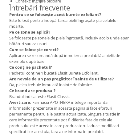
Context: îngrijire picioare
Întrebări frecvente
Pentru ce se folosește acest burete exfoliant?
Este folosit pentru îndepărtarea pielii îngroșate și a celulelor
moarte.
Pe ce zone se aplică?
Se folosește pe zonele de piele îngroșată, inclusiv acolo unde apar
bătături sau calusuri.
Cum se folosește corect?
Aplicarea se recomandă după înmuierea prealabilă a pielii, de
exemplu după baie.
Ce conține pachetul?
Pachetul conține 1 bucată Efasit Burete Exfoliant.
Are nevoie de un pas pregătitor înainte de utilizare?
Da, pielea trebuie înmuiată înainte de folosire.
Ce brand are produsul?
Brandul indicat este Efasit Classic.
Avertizare:
Farmacia APOTHEKA intelege importanta
informatiilor prezentate in aceasta pagina si face eforturi
permanente pentru a le pastra actualizate. Singura situatie in
care informatiile prezentate pot fi diferite fata de cele ale
produsului este aceea in care producatorul aduce modificari
specificatiilor acestuia, fara a ne informa in prealabil.