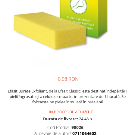
Multivitamine
Ingrijire par
Omega 3
Balsam masca si tratament
Par si unghii
Produse cu SPF Pentru Fata
Probiotice si prebiotice
Repelenti insecte
Prostata
Sanatate urinara
Sistemul respirator
Slabire si control greutate
Somn stres si anxietate
0,98 RON
Supliment Calciu
Efasit Burete Exfoliant, de la Efasit Classic, este destinat îndepărtării
Supliment Complexe
pielii îngroșate și a celulelor moarte, în prezentare de 1 bucată. Se
folosește pe pielea înmuiată în prealabil
Supliment Fier
IN PROCES DE ACHIZITIE
Supliment Magneziu
Durata de livrare:
24-48 h
Supliment Vitamina B
Cod Produs:
98026
Supliment Vitamina C
Ai nevoie de ajutor?
0711064602