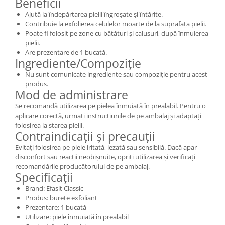
Beneficii
Ajută la îndepărtarea pielii îngroșate și întărite.
Contribuie la exfolierea celulelor moarte de la suprafața pielii.
Poate fi folosit pe zone cu bătături și calusuri, după înmuierea
pielii.
Are prezentare de 1 bucată.
Ingrediente/Compoziție
Nu sunt comunicate ingrediente sau compoziție pentru acest
produs.
Mod de administrare
Se recomandă utilizarea pe pielea înmuiată în prealabil. Pentru o
aplicare corectă, urmați instrucțiunile de pe ambalaj și adaptați
folosirea la starea pielii.
Contraindicații și precauții
Evitați folosirea pe piele iritată, lezată sau sensibilă. Dacă apar
disconfort sau reacții neobișnuite, opriți utilizarea și verificați
recomandările producătorului de pe ambalaj.
Specificații
Brand: Efasit Classic
Produs: burete exfoliant
Prezentare: 1 bucată
Utilizare: piele înmuiată în prealabil