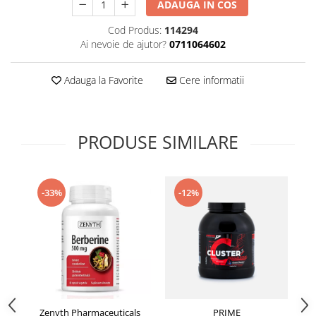
ADAUGA IN COS
Supliment Vitamina D3
Cod Produs:
114294
Supliment Vitamina E
Ai nevoie de ajutor?
0711064602
Supliment Zinc
Tincturi si Gemoderivate
Adauga la Favorite
Cere informatii
Tuse gat si respiratie
Vitamine si minerale
PRODUSE SIMILARE
-33%
-12%
Zenyth Pharmaceuticals
PRIME