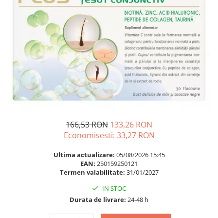
Multivitamine
Ingrijire par
Omega 3
Balsam masca si tratament
Par si unghii
Produse cu SPF Pentru Fata
Probiotice si prebiotice
Repelenti insecte
Prostata
Sanatate urinara
Sistemul respirator
Slabire si control greutate
Somn stres si anxietate
166,53 RON
133,26 RON
Economisesti:
33,27
RON
Supliment Calciu
Supliment Complexe
Ultima actualizare:
05/08/2026 15:45
EAN:
250159250121
Supliment Fier
Termen valabilitate:
31/01/2027
Supliment Magneziu
IN STOC
Supliment Vitamina B
Durata de livrare:
24-48 h
Supliment Vitamina C