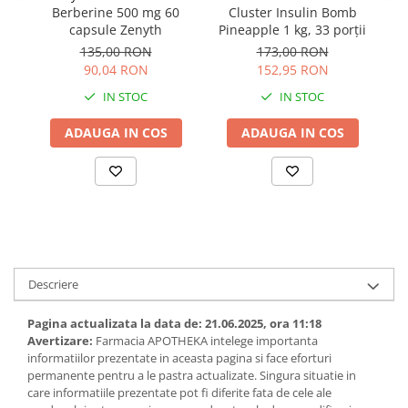
Berberine 500 mg 60
Cluster Insulin Bomb
capsule Zenyth
Pineapple 1 kg, 33 porții
S
135,00 RON
173,00 RON
90,04 RON
152,95 RON
IN STOC
IN STOC
ADAUGA IN COS
ADAUGA IN COS
Descriere
Pagina actualizata la data de: 21.06.2025, ora 11:18
Avertizare:
Farmacia APOTHEKA intelege importanta
informatiilor prezentate in aceasta pagina si face eforturi
permanente pentru a le pastra actualizate. Singura situatie in
care informatiile prezentate pot fi diferite fata de cele ale