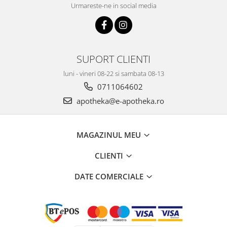
Urmareste-ne in social media
SUPORT CLIENTI
luni - vineri 08-22 si sambata 08-13
0711064602
apotheka@e-apotheka.ro
MAGAZINUL MEU
CLIENTI
DATE COMERCIALE