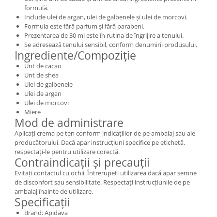
formulă.
Include ulei de argan, ulei de galbenele și ulei de morcovi.
Formula este fără parfum și fără parabeni.
Prezentarea de 30 ml este în rutina de îngrijire a tenului.
Se adresează tenului sensibil, conform denumirii produsului.
Ingrediente/Compoziție
Unt de cacao
Unt de shea
Ulei de galbenele
Ulei de argan
Ulei de morcovi
Miere
Mod de administrare
Aplicați crema pe ten conform indicațiilor de pe ambalaj sau ale
producătorului. Dacă apar instrucțiuni specifice pe etichetă,
respectați-le pentru utilizare corectă.
Contraindicații și precauții
Evitați contactul cu ochii. Întrerupeți utilizarea dacă apar semne
de disconfort sau sensibilitate. Respectați instrucțiunile de pe
ambalaj înainte de utilizare.
Specificații
Brand: Apidava