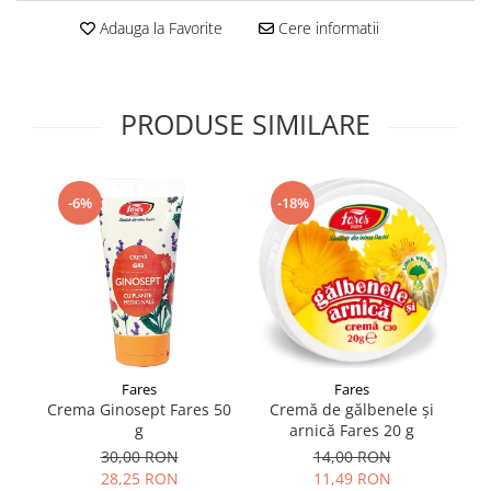
Supliment Vitamina D3
Adauga la Favorite
Cere informatii
Supliment Vitamina E
Supliment Zinc
PRODUSE SIMILARE
Tincturi si Gemoderivate
Tuse gat si respiratie
Vitamine si minerale
-6%
-18%
Fares
Fares
Crema Ginosept Fares 50
Cremă de gălbenele și
g
arnică Fares 20 g
30,00 RON
14,00 RON
28,25 RON
11,49 RON