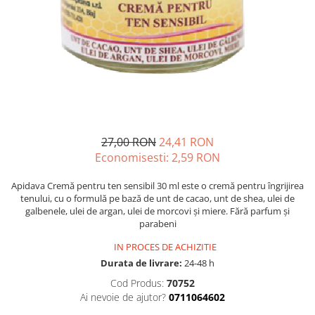
Multivitamine
Ingrijire par
Omega 3
Balsam masca si tratament
Par si unghii
Produse cu SPF Pentru Fata
Probiotice si prebiotice
Repelenti insecte
Prostata
Sanatate urinara
Sistemul respirator
27,00 RON
24,41 RON
Slabire si control greutate
Economisesti:
2,59
RON
Somn stres si anxietate
Apidava Cremă pentru ten sensibil 30 ml este o cremă pentru îngrijirea
Supliment Calciu
tenului, cu o formulă pe bază de unt de cacao, unt de shea, ulei de
galbenele, ulei de argan, ulei de morcovi și miere. Fără parfum și
Supliment Complexe
parabeni
Supliment Fier
IN PROCES DE ACHIZITIE
Supliment Magneziu
Durata de livrare:
24-48 h
Cod Produs:
70752
Supliment Vitamina B
Ai nevoie de ajutor?
0711064602
Supliment Vitamina C