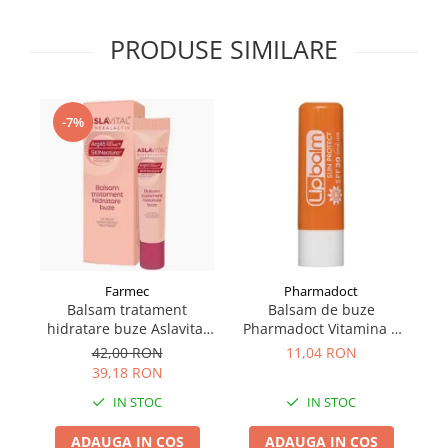
Supliment Vitamina D3
PRODUSE SIMILARE
Supliment Vitamina E
Supliment Zinc
Tincturi si Gemoderivate
-7%
Tuse gat si respiratie
Vitamine si minerale
Farmec
Pharmadoct
Balsam tratament
Balsam de buze
hidratare buze Aslavital
Pharmadoct Vitamina E
Ce
15 ml
SPF30 vegan 5.7 ml
42,00 RON
11,04 RON
39,18 RON
IN STOC
IN STOC
ADAUGA IN COS
ADAUGA IN COS