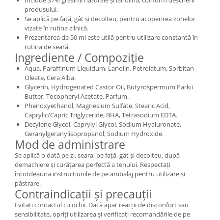
produsului.
Se aplică pe față, gât și decolteu, pentru acoperirea zonelor
vizate în rutina zilnică.
Prezentarea de 50 ml este utilă pentru utilizare constantă în
rutina de seară.
Ingrediente / Compoziție
Aqua, Paraffinum Liquidum, Lanolin, Petrolatum, Sorbitan
Oleate, Cera Alba.
Glycerin, Hydrogenated Castor Oil, Butyrospermum Parkii
Butter, Tocopheryl Acetate, Parfum.
Phenoxyethanol, Magnesium Sulfate, Stearic Acid,
Caprylic/Capric Triglyceride, BHA, Tetrasodium EDTA.
Decylene Glycol, Caprylyl Glycol, Sodium Hyaluronate,
Geranylgeranylisopropanol, Sodium Hydroxide.
Mod de administrare
Se aplică o dată pe zi, seara, pe față, gât și decolteu, după
demachiere și curățarea perfectă a tenului. Respectați
întotdeauna instrucțiunile de pe ambalaj pentru utilizare și
păstrare.
Contraindicații și precauții
Evitați contactul cu ochii. Dacă apar reacții de disconfort sau
sensibilitate, opriți utilizarea și verificați recomandările de pe