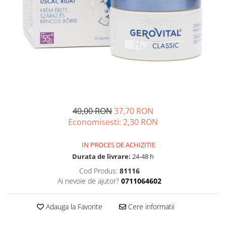
Multivitamine
Ingrijire par
Omega 3
Balsam masca si tratament
Par si unghii
Produse cu SPF Pentru Fata
Probiotice si prebiotice
Repelenti insecte
Prostata
Sanatate urinara
Sistemul respirator
Slabire si control greutate
40,00 RON
37,70 RON
Economisesti:
2,30
RON
Somn stres si anxietate
Supliment Calciu
IN PROCES DE ACHIZITIE
Durata de livrare:
24-48 h
Supliment Complexe
Cod Produs:
81116
Supliment Fier
Ai nevoie de ajutor?
0711064602
Supliment Magneziu
Supliment Vitamina B
Adauga la Favorite
Cere informatii
Supliment Vitamina C