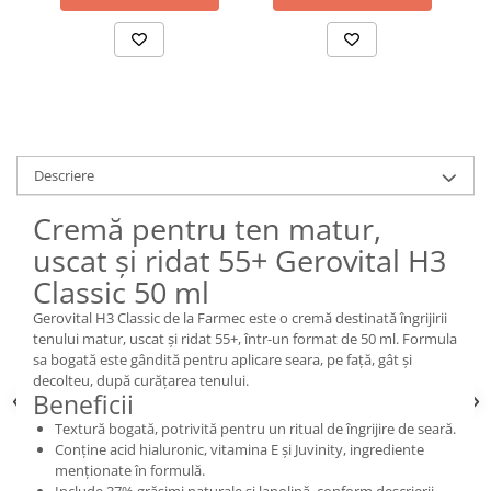
Descriere
Cremă pentru ten matur,
uscat și ridat 55+ Gerovital H3
Classic 50 ml
Gerovital H3 Classic de la Farmec este o cremă destinată îngrijirii
tenului matur, uscat și ridat 55+, într-un format de 50 ml. Formula
sa bogată este gândită pentru aplicare seara, pe față, gât și
decolteu, după curățarea tenului.
Beneficii
Textură bogată, potrivită pentru un ritual de îngrijire de seară.
Conține acid hialuronic, vitamina E și Juvinity, ingrediente
menționate în formulă.
Include 37% grăsimi naturale și lanolină, conform descrierii