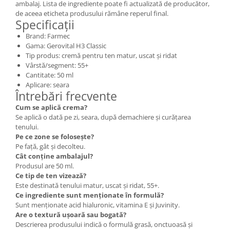
ambalaj. Lista de ingrediente poate fi actualizată de producător,
de aceea eticheta produsului rămâne reperul final.
Specificații
Brand: Farmec
Gama: Gerovital H3 Classic
Tip produs: cremă pentru ten matur, uscat și ridat
Vârstă/segment: 55+
Cantitate: 50 ml
Aplicare: seara
Întrebări frecvente
Cum se aplică crema?
Se aplică o dată pe zi, seara, după demachiere și curățarea
tenului.
Pe ce zone se folosește?
Pe față, gât și decolteu.
Cât conține ambalajul?
Produsul are 50 ml.
Ce tip de ten vizează?
Este destinată tenului matur, uscat și ridat, 55+.
Ce ingrediente sunt menționate în formulă?
Sunt menționate acid hialuronic, vitamina E și Juvinity.
Are o textură ușoară sau bogată?
Descrierea produsului indică o formulă grasă, onctuoasă și