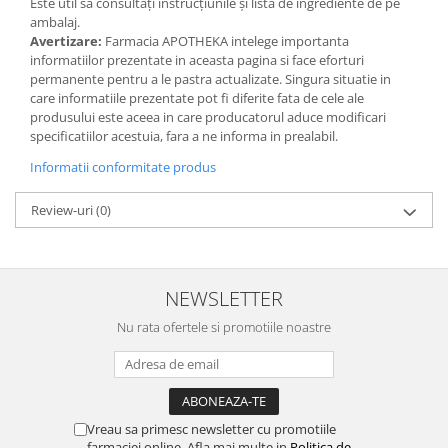
Este util să consultați instrucțiunile și lista de ingrediente de pe
ambalaj.
Avertizare:
Farmacia APOTHEKA intelege importanta
informatiilor prezentate in aceasta pagina si face eforturi
permanente pentru a le pastra actualizate. Singura situatie in
care informatiile prezentate pot fi diferite fata de cele ale
produsului este aceea in care producatorul aduce modificari
specificatiilor acestuia, fara a ne informa in prealabil.
Informatii conformitate produs
Review-uri
(0)
NEWSLETTER
Nu rata ofertele si promotiile noastre
Vreau sa primesc newsletter cu promotiile
farmaciei online. Afla mai multe in
Politica de