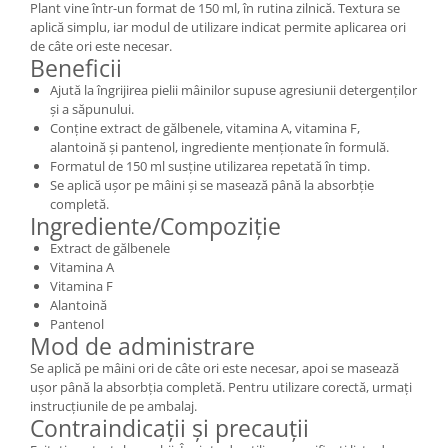
Plant vine într-un format de 150 ml, în rutina zilnică. Textura se
aplică simplu, iar modul de utilizare indicat permite aplicarea ori
de câte ori este necesar.
Beneficii
Ajută la îngrijirea pielii mâinilor supuse agresiunii detergenților
și a săpunului.
Conține extract de gălbenele, vitamina A, vitamina F,
alantoină și pantenol, ingrediente menționate în formulă.
Formatul de 150 ml susține utilizarea repetată în timp.
Se aplică ușor pe mâini și se masează până la absorbție
completă.
Ingrediente/Compoziție
Extract de gălbenele
Vitamina A
Vitamina F
Alantoină
Pantenol
Mod de administrare
Se aplică pe mâini ori de câte ori este necesar, apoi se masează
ușor până la absorbția completă. Pentru utilizare corectă, urmați
instrucțiunile de pe ambalaj.
Contraindicații și precauții