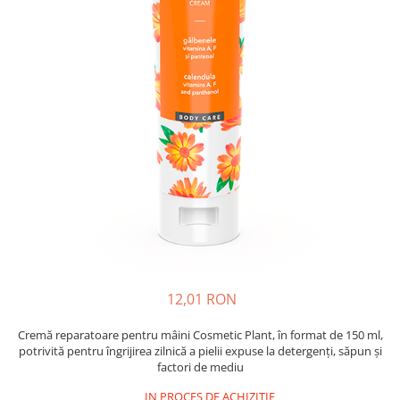
Multivitamine
Ingrijire par
Omega 3
Balsam masca si tratament
Par si unghii
Produse cu SPF Pentru Fata
Probiotice si prebiotice
Repelenti insecte
Prostata
Sanatate urinara
Sistemul respirator
Slabire si control greutate
Somn stres si anxietate
Supliment Calciu
Supliment Complexe
12,01 RON
Supliment Fier
Supliment Magneziu
Cremă reparatoare pentru mâini Cosmetic Plant, în format de 150 ml,
potrivită pentru îngrijirea zilnică a pielii expuse la detergenți, săpun și
Supliment Vitamina B
factori de mediu
Supliment Vitamina C
IN PROCES DE ACHIZITIE