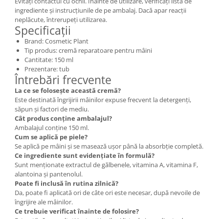
Evitați contactul cu ochii. Înainte de utilizare, verificați lista de
ingrediente și instrucțiunile de pe ambalaj. Dacă apar reacții
neplăcute, întrerupeți utilizarea.
Specificații
Brand: Cosmetic Plant
Tip produs: cremă reparatoare pentru mâini
Cantitate: 150 ml
Prezentare: tub
Întrebări frecvente
La ce se folosește această cremă?
Este destinată îngrijirii mâinilor expuse frecvent la detergenți,
săpun și factori de mediu.
Cât produs conține ambalajul?
Ambalajul conține 150 ml.
Cum se aplică pe piele?
Se aplică pe mâini și se masează ușor până la absorbție completă.
Ce ingrediente sunt evidențiate în formulă?
Sunt menționate extractul de gălbenele, vitamina A, vitamina F,
alantoina și pantenolul.
Poate fi inclusă în rutina zilnică?
Da, poate fi aplicată ori de câte ori este necesar, după nevoile de
îngrijire ale mâinilor.
Ce trebuie verificat înainte de folosire?