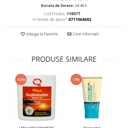
Supliment Vitamina D3
Durata de livrare:
24-48 h
Cod Produs:
118077
Supliment Vitamina E
Ai nevoie de ajutor?
0711064602
Supliment Zinc
Tincturi si Gemoderivate
Adauga la Favorite
Cere informatii
Tuse gat si respiratie
Vitamine si minerale
PRODUSE SIMILARE
-12%
-7%
LENHART KOSMETIK
Transvital