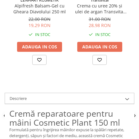
Alpifresh Balsam-Gel cu
Crema cu uree 20% și
Ap
Gheara Diavolului 250 ml
ulei de argan Transvital
fa
150 ml
un
22,00 RON
31,00 RON
19,29 RON
28,98 RON
IN STOC
IN STOC
ADAUGA IN COS
ADAUGA IN COS
Descriere
Cremă reparatoare pentru
mâini Cosmetic Plant 150 ml
Formulată pentru îngrijirea mâinilor expuse la spălări repetate,
detergenți, săpun și factori de mediu, această cremă Cosmetic