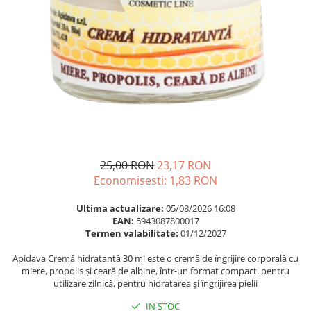
Multivitamine
Ingrijire par
Omega 3
Balsam masca si tratament
Par si unghii
Produse cu SPF Pentru Fata
Probiotice si prebiotice
Repelenti insecte
Prostata
Sanatate urinara
Sistemul respirator
Slabire si control greutate
25,00 RON
23,17 RON
Somn stres si anxietate
Economisesti:
1,83
RON
Supliment Calciu
Ultima actualizare:
05/08/2026 16:08
Supliment Complexe
EAN:
5943087800017
Termen valabilitate:
01/12/2027
Supliment Fier
Apidava Cremă hidratantă 30 ml este o cremă de îngrijire corporală cu
Supliment Magneziu
miere, propolis și ceară de albine, într-un format compact. pentru
Supliment Vitamina B
utilizare zilnică, pentru hidratarea și îngrijirea pielii
Supliment Vitamina C
IN STOC