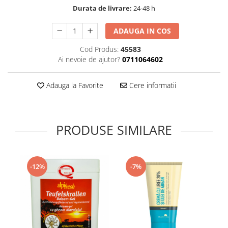
Durata de livrare:
24-48 h
Supliment Vitamina D3
Supliment Vitamina E
ADAUGA IN COS
Supliment Zinc
Cod Produs:
45583
Tincturi si Gemoderivate
Ai nevoie de ajutor?
0711064602
Tuse gat si respiratie
Adauga la Favorite
Cere informatii
Vitamine si minerale
PRODUSE SIMILARE
-12%
-7%