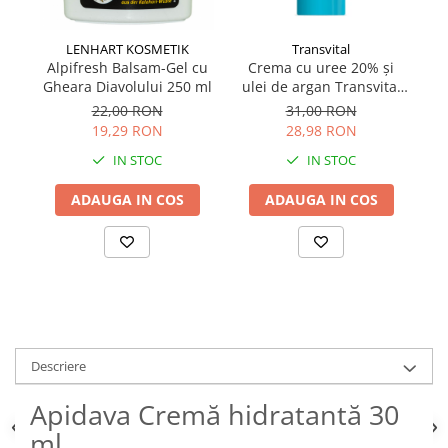
LENHART KOSMETIK
Transvital
Alpifresh Balsam-Gel cu
Crema cu uree 20% și
Ap
Gheara Diavolului 250 ml
ulei de argan Transvital
fa
150 ml
un
22,00 RON
31,00 RON
19,29 RON
28,98 RON
IN STOC
IN STOC
ADAUGA IN COS
ADAUGA IN COS
Descriere
Apidava Cremă hidratantă 30
ml