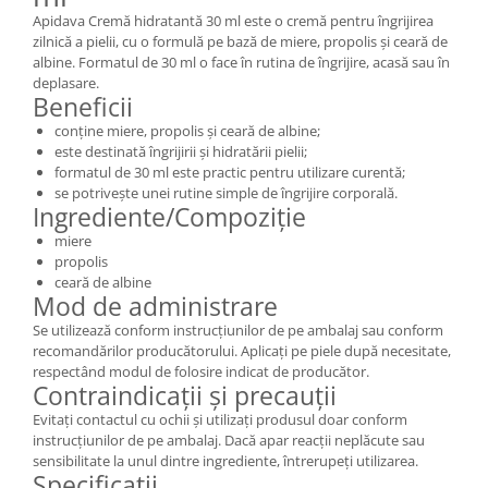
Apidava Cremă hidratantă 30 ml este o cremă pentru îngrijirea
zilnică a pielii, cu o formulă pe bază de miere, propolis și ceară de
albine. Formatul de 30 ml o face în rutina de îngrijire, acasă sau în
deplasare.
Beneficii
conține miere, propolis și ceară de albine;
este destinată îngrijirii și hidratării pielii;
formatul de 30 ml este practic pentru utilizare curentă;
se potrivește unei rutine simple de îngrijire corporală.
Ingrediente/Compoziție
miere
propolis
ceară de albine
Mod de administrare
Se utilizează conform instrucțiunilor de pe ambalaj sau conform
recomandărilor producătorului. Aplicați pe piele după necesitate,
respectând modul de folosire indicat de producător.
Contraindicații și precauții
Evitați contactul cu ochii și utilizați produsul doar conform
instrucțiunilor de pe ambalaj. Dacă apar reacții neplăcute sau
sensibilitate la unul dintre ingrediente, întrerupeți utilizarea.
Specificații