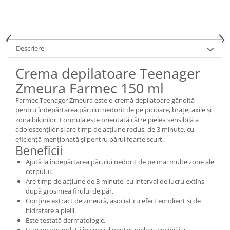
Descriere
Crema depilatoare Teenager
Zmeura Farmec 150 ml
Farmec Teenager Zmeura este o cremă depilatoare gândită
pentru îndepărtarea părului nedorit de pe picioare, brațe, axile și
zona bikinilor. Formula este orientată către pielea sensibilă a
adolescenților și are timp de acțiune redus, de 3 minute, cu
eficiență menționată și pentru părul foarte scurt.
Beneficii
Ajută la îndepărtarea părului nedorit de pe mai multe zone ale
corpului.
Are timp de acțiune de 3 minute, cu interval de lucru extins
după grosimea firului de păr.
Conține extract de zmeură, asociat cu efect emolient și de
hidratare a pielii.
Este testată dermatologic.
Este recomandată în special pentru pielea sensibilă a