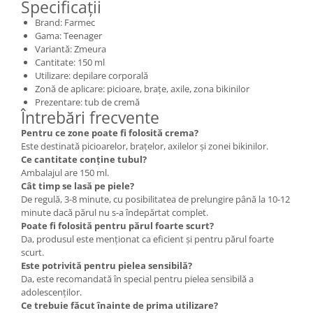
Specificații
Brand: Farmec
Gama: Teenager
Variantă: Zmeura
Cantitate: 150 ml
Utilizare: depilare corporală
Zonă de aplicare: picioare, brațe, axile, zona bikinilor
Prezentare: tub de cremă
Întrebări frecvente
Pentru ce zone poate fi folosită crema?
Este destinată picioarelor, brațelor, axilelor și zonei bikinilor.
Ce cantitate conține tubul?
Ambalajul are 150 ml.
Cât timp se lasă pe piele?
De regulă, 3-8 minute, cu posibilitatea de prelungire până la 10-12
minute dacă părul nu s-a îndepărtat complet.
Poate fi folosită pentru părul foarte scurt?
Da, produsul este menționat ca eficient și pentru părul foarte
scurt.
Este potrivită pentru pielea sensibilă?
Da, este recomandată în special pentru pielea sensibilă a
adolescenților.
Ce trebuie făcut înainte de prima utilizare?