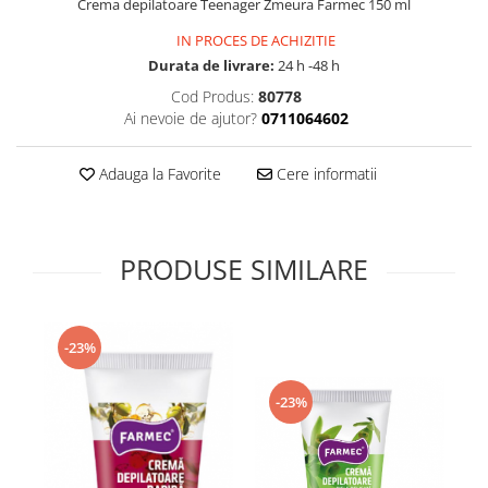
Crema depilatoare Teenager Zmeura Farmec 150 ml
Supliment Vitamina D3
IN PROCES DE ACHIZITIE
Supliment Vitamina E
Durata de livrare:
24 h -48 h
Supliment Zinc
Cod Produs:
80778
Ai nevoie de ajutor?
0711064602
Tincturi si Gemoderivate
Tuse gat si respiratie
Adauga la Favorite
Cere informatii
Vitamine si minerale
PRODUSE SIMILARE
-23%
-23%