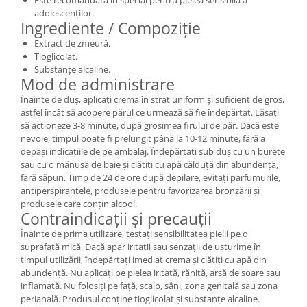
adolescenților.
Ingrediente / Compoziție
Extract de zmeură.
Tioglicolat.
Substanțe alcaline.
Mod de administrare
Înainte de duș, aplicați crema în strat uniform și suficient de gros,
astfel încât să acopere părul ce urmează să fie îndepărtat. Lăsați
să acționeze 3-8 minute, după grosimea firului de păr. Dacă este
nevoie, timpul poate fi prelungit până la 10-12 minute, fără a
depăși indicațiile de pe ambalaj. Îndepărtați sub duș cu un burete
sau cu o mănușă de baie și clătiți cu apă călduță din abundență,
fără săpun. Timp de 24 de ore după depilare, evitați parfumurile,
antiperspirantele, produsele pentru favorizarea bronzării și
produsele care conțin alcool.
Contraindicații și precauții
Înainte de prima utilizare, testați sensibilitatea pielii pe o
suprafață mică. Dacă apar iritații sau senzații de usturime în
timpul utilizării, îndepărtați imediat crema și clătiți cu apă din
abundență. Nu aplicați pe pielea iritată, rănită, arsă de soare sau
inflamată. Nu folosiți pe față, scalp, sâni, zona genitală sau zona
perianală. Produsul conține tioglicolat și substanțe alcaline.