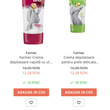
Farmec
Farmec
Farmec Crema
Crema depilatoare
Cr
depilatoare rapidă cu ulei
pentru piele delicata
C
de argan 150 ml
Farmec, 150 ml
16,00 RON
16,00 RON
12,28 RON
12,28 RON
IN STOC
IN STOC
ADAUGA IN COS
ADAUGA IN COS