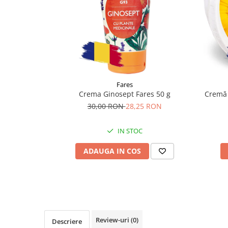
Supliment Vitamina D3
Supliment Vitamina E
Supliment Zinc
Tincturi si Gemoderivate
Tuse gat si respiratie
Fares
Vitamine si minerale
Crema Ginosept Fares 50 g
Cremă 
30,00 RON
28,25 RON
IN STOC
ADAUGA IN COS
Review-uri
(0)
Descriere