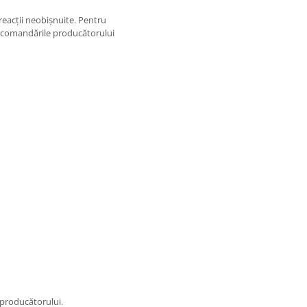
 reacții neobișnuite. Pentru
i recomandările producătorului
 producătorului.