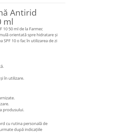
mă Antirid
0 ml
F 10 50 ml de la Farmec
rmulă orientată spre hidratare și
 SPF 10 o fac în utilizarea de zi
că.
 în utilizare.
rnizate.
izare.
ta produsului.
cord cu rutina personală de
e urmate după indicațiile