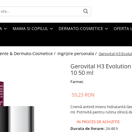
A
MAMA SI COPILUL
DERMATO-COSMETICE
OFERTA L
ente & Dermato-Cosmetice /
Ingrijire personala /
Gerovital H3 Evolu
Gerovital H3 Evolution
10 50 ml
Farmec
59,23 RON
Cremă antirid intens hidratantă Ger
ml. Potrivită pentru rutina zilnică de
IN PROCES DE ACHIZITIE
Durata de livrare:
24-48 h