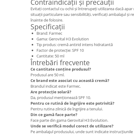
Contraindicații și precauții
Evitați contactul cu ochii și întrerupeți utilizarea dacă apar
situații particulare sau sensibilități, verificați ambalajul ș
înainte de folosire.
Specificații
Brand: Farmec
Gama: Gerovital H3 Evolution
Tip produs: cremă antirid intens hidratantă
Factor de protecție: SPF 10
Cantitate: 50 ml
Întrebări frecvente
Ce cantitate conține produsul?
Produsul are 50 ml.
Ce brand este asociat cu această cremă?
Brandul indicat este Farmec.
Are protecție solară?
Da, produsul menționează SPF 10.
Pentru ce rutină de îngrijire este potrivită?
Pentru rutina zilnică de îngrijire a tenului.
Din ce gamă face parte?
Face parte din gama Gerovital H3 Evolution.
Unde se verifică modul corect de utilizare?
Pe ambalajul produsului, unde sunt indicate instrucțiunile