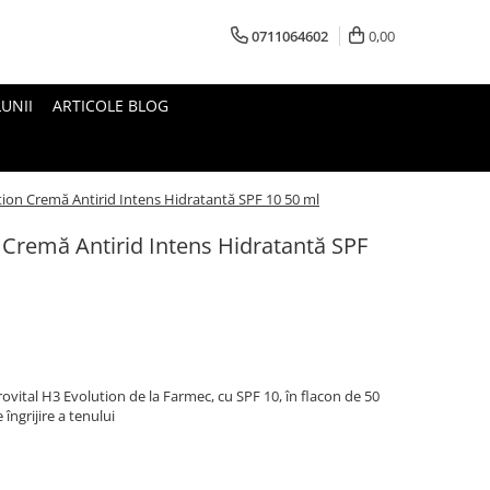
0711064602
0,00
UNII
ARTICOLE BLOG
tion Cremă Antirid Intens Hidratantă SPF 10 50 ml
 Cremă Antirid Intens Hidratantă SPF
ovital H3 Evolution de la Farmec, cu SPF 10, în flacon de 50
 îngrijire a tenului