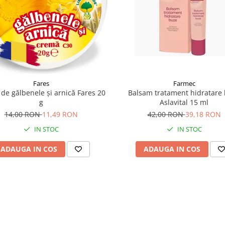
Fares
Farmec
de gălbenele și arnică Fares 20
Balsam tratament hidratare
g
Aslavital 15 ml
14,00 RON
11,49 RON
42,00 RON
39,18 RON
IN STOC
IN STOC
ADAUGA IN COS
ADAUGA IN COS