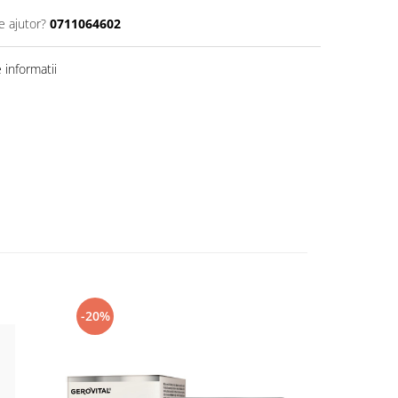
e ajutor?
0711064602
informatii
-20%