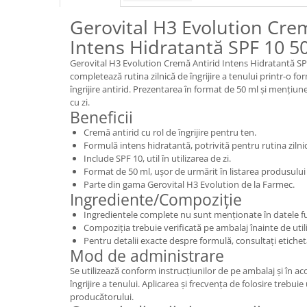
Gerovital H3 Evolution Cre
Intens Hidratantă SPF 10 5
Gerovital H3 Evolution Cremă Antirid Intens Hidratantă SP
completează rutina zilnică de îngrijire a tenului printr-o fo
îngrijire antirid. Prezentarea în format de 50 ml și mențiunea
cu zi.
Beneficii
Cremă antirid cu rol de îngrijire pentru ten.
Formulă intens hidratantă, potrivită pentru rutina zilni
Include SPF 10, util în utilizarea de zi.
Format de 50 ml, ușor de urmărit în listarea produsului și
Parte din gama Gerovital H3 Evolution de la Farmec.
Ingrediente/Compoziție
Ingredientele complete nu sunt menționate în datele fu
Compoziția trebuie verificată pe ambalaj înainte de util
Pentru detalii exacte despre formulă, consultați etiche
Mod de administrare
Se utilizează conform instrucțiunilor de pe ambalaj și în a
îngrijire a tenului. Aplicarea și frecvența de folosire trebui
producătorului.