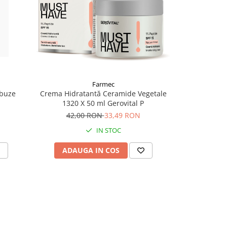
Farmec
 buze
Crema Hidratantă Ceramide Vegetale
1320 X 50 ml Gerovital P
42,00 RON
33,49 RON
IN STOC
ADAUGA IN COS