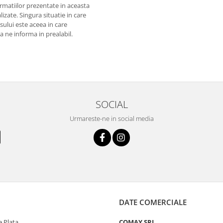
matiilor prezentate in aceasta
izate. Singura situatie in care
usului este aceea in care
 a ne informa in prealabil.
SOCIAL
Urmareste-ne in social media
DATE COMERCIALE
 Plata
COMAY SRL