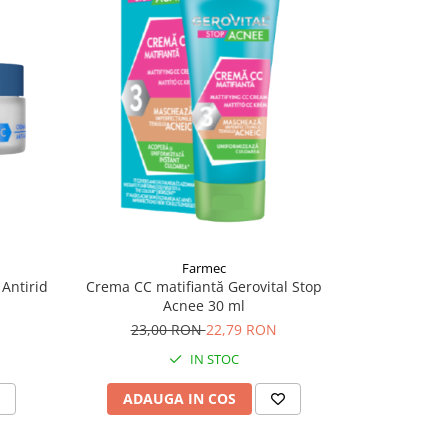
-3%
Farmec
Antirid
Crema CC matifiantă Gerovital Stop
Gerovital Sun
Acnee 30 ml
23,00 RON
22,79 RON
30,
IN STOC
ADAUGA IN COS
ADAU