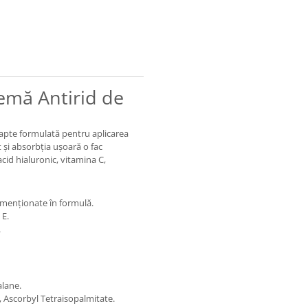
emă Antirid de
apte formulată pentru aplicarea
t și absorbția ușoară o fac
cid hialuronic, vitamina C,
, menționate în formulă.
 E.
.
alane.
 Ascorbyl Tetraisopalmitate.