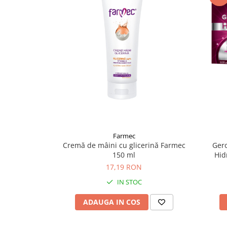
Supliment Vitamina D3
Supliment Vitamina E
Supliment Zinc
Tincturi si Gemoderivate
Tuse gat si respiratie
Vitamine si minerale
Farmec
Gero
Cremă de mâini cu glicerină Farmec
Hid
150 ml
17,19 RON
IN STOC
ADAUGA IN COS