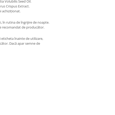
a Volubilis Seed Oil.
us Crispus Extract.
 achiziționat.
i, în rutina de îngrijire de noapte.
are recomandat de producător.
 eticheta înainte de utilizare,
ucător. Dacă apar semne de