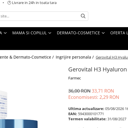
 🕐 Livrare in 24h in toata tara
A
MAMA SI COPILUL
DERMATO-COSMETICE
OFERTA L
ente & Dermato-Cosmetice /
Ingrijire personala /
Gerovital H3 Hyalu
Gerovital H3 Hyaluron
Farmec
36,00 RON
33,71 RON
Economisesti:
2,29
RON
Ultima actualizare:
05/08/2026 1
EAN:
5943000101771
Termen valabilitate:
31/08/2027