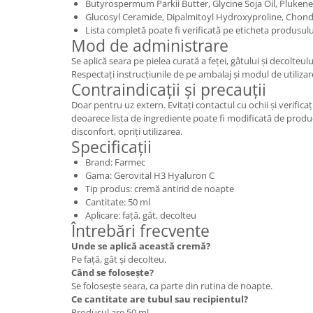
Butyrospermum Parkii Butter, Glycine Soja Oil, Plukeneti
Glucosyl Ceramide, Dipalmitoyl Hydroxyproline, Chondr
Lista completă poate fi verificată pe eticheta produsului
Mod de administrare
Se aplică seara pe pielea curată a feței, gâtului și decolteulu
Respectați instrucțiunile de pe ambalaj și modul de utiliz
Contraindicații și precauții
Doar pentru uz extern. Evitați contactul cu ochii și verificați
deoarece lista de ingrediente poate fi modificată de prod
disconfort, opriți utilizarea.
Specificații
Brand: Farmec
Gama: Gerovital H3 Hyaluron C
Tip produs: cremă antirid de noapte
Cantitate: 50 ml
Aplicare: față, gât, decolteu
Întrebări frecvente
Unde se aplică această cremă?
Pe față, gât și decolteu.
Când se folosește?
Se folosește seara, ca parte din rutina de noapte.
Ce cantitate are tubul sau recipientul?
Produsul are 50 ml.