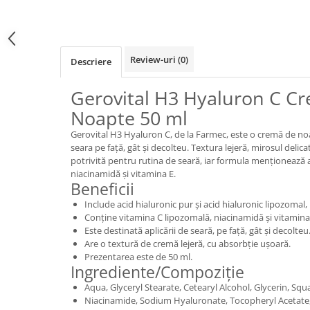
Review-uri
(0)
Descriere
Gerovital H3 Hyaluron C Cr
Noapte 50 ml
Gerovital H3 Hyaluron C, de la Farmec, este o cremă de no
seara pe față, gât și decolteu. Textura lejeră, mirosul delica
potrivită pentru rutina de seară, iar formula menționează a
niacinamidă și vitamina E.
Beneficii
Include acid hialuronic pur și acid hialuronic lipozomal
Conține vitamina C lipozomală, niacinamidă și vitamina
Este destinată aplicării de seară, pe față, gât și decolteu
Are o textură de cremă lejeră, cu absorbție ușoară.
Prezentarea este de 50 ml.
Ingrediente/Compoziție
Aqua, Glyceryl Stearate, Cetearyl Alcohol, Glycerin, Squ
Niacinamide, Sodium Hyaluronate, Tocopheryl Acetate,