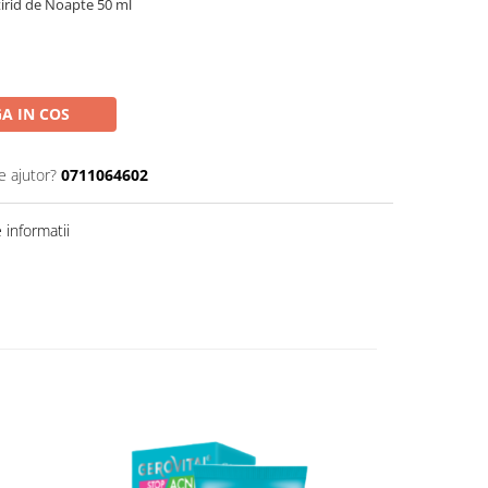
irid de Noapte 50 ml
A IN COS
e ajutor?
0711064602
informatii