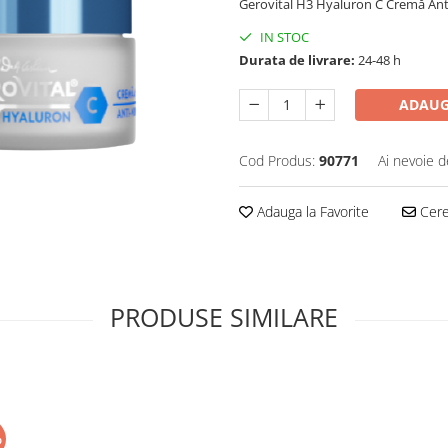
Gerovital H3 Hyaluron C Cremă Ant
IN STOC
Durata de livrare:
24-48 h
ADAUG
Cod Produs:
90771
Ai nevoie d
Adauga la Favorite
Cere 
PRODUSE SIMILARE
%