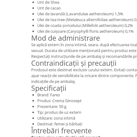
Unt de Shea
Unt de cacao
Ulei de lavandă (Lavandulae aetheroleum) 1,5%
Ulei de tea-tree (Melaleuca alternifoliae aetheroleum) 
Ulei de coada șoricelului (Millefolii aetheroleum) 0,2%
Ulei de cuișoare (Caryophylli floris aetheroleum) 0,1%
Mod de administrare
Se aplică extern în zona intimă, seara, după efectuarea toa
sexual. Durata de utilizare menționată pentru produs este 
Respectați instrucțiunile de pe ambalaj și recomandările p
Contraindicații și precauții
Produsul este destinat exclusiv uzului extern. Evitați contact
apar reacții de sensibilitate la oricare dintre componente. 
indicațiile de pe ambalaj.
Specificații
Brand: Fares
Produs: Crema Ginosept
Prezentare: 50 g
Tip: produs de uz extern
Utilizare: zona intimă
Destinat: femei și bărbați
Întrebări frecvente