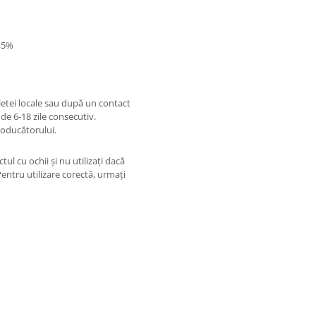
0,5%
letei locale sau după un contact
de 6-18 zile consecutiv.
roducătorului.
ul cu ochii și nu utilizați dacă
Pentru utilizare corectă, urmați