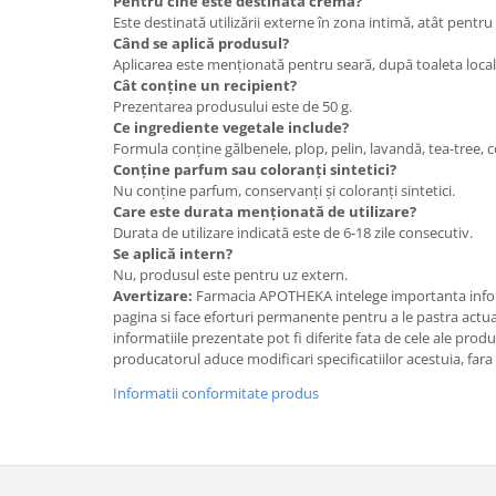
Pentru cine este destinată crema?
Este destinată utilizării externe în zona intimă, atât pentru
Când se aplică produsul?
Aplicarea este menționată pentru seară, după toaleta loca
Cât conține un recipient?
Prezentarea produsului este de 50 g.
Ce ingrediente vegetale include?
Formula conține gălbenele, plop, pelin, lavandă, tea-tree, c
Conține parfum sau coloranți sintetici?
Nu conține parfum, conservanți și coloranți sintetici.
Care este durata menționată de utilizare?
Durata de utilizare indicată este de 6-18 zile consecutiv.
Se aplică intern?
Nu, produsul este pentru uz extern.
Avertizare:
Farmacia APOTHEKA intelege importanta infor
pagina si face eforturi permanente pentru a le pastra actual
informatiile prezentate pot fi diferite fata de cele ale prod
producatorul aduce modificari specificatiilor acestuia, fara
Informatii conformitate produs