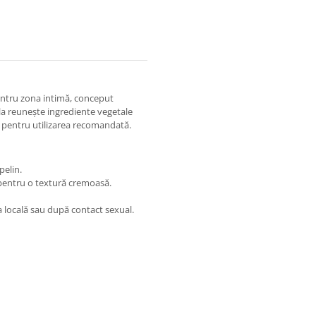
entru zona intimă, conceput
ula reunește ingrediente vegetale
ră pentru utilizarea recomandată.
pelin.
 pentru o textură cremoasă.
ta locală sau după contact sexual.