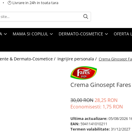
 🕐 Livrare in 24h in toata tara
A
MAMA SI COPILUL
DERMATO-COSMETICE
OFERTA L
ente & Dermato-Cosmetice /
Ingrijire personala /
Crema Ginosept Fa
Crema Ginosept Fares
30,00 RON
28,25 RON
Economisesti:
1,75
RON
Ultima actualizare:
05/08/2026 1
EAN:
5941141010211
Termen valabilitate:
31/12/2027