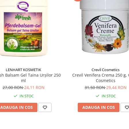
LENHART KOSMETIK
Crevil Cosmetics
esh Balsam Gel Taina Urșilor 250
Crevil Venifera Crema 250 g, 
ml
Cosmetics
27,00 RON
24,11 RON
31,50 RON
29,44 RON
IN STOC
IN STOC
ADAUGA IN COS
ADAUGA IN COS