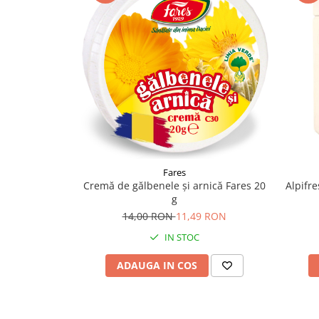
Supliment Vitamina D3
Supliment Vitamina E
Supliment Zinc
Tincturi si Gemoderivate
Tuse gat si respiratie
Vitamine si minerale
Fares
Cremă de gălbenele și arnică Fares 20
Alpifr
g
14,00 RON
11,49 RON
IN STOC
ADAUGA IN COS