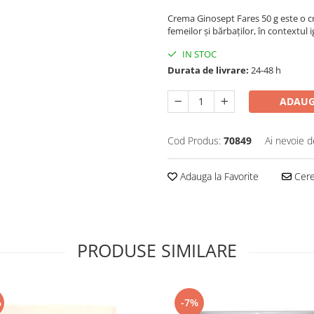
Crema Ginosept Fares 50 g este o c
femeilor și bărbaților, în contextul igi
IN STOC
Durata de livrare:
24-48 h
ADAUG
Cod Produs:
70849
Ai nevoie d
Adauga la Favorite
Cere 
PRODUSE SIMILARE
%
-7%