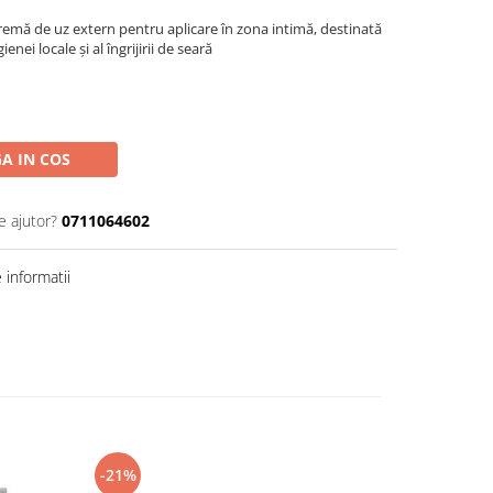
remă de uz extern pentru aplicare în zona intimă, destinată
enei locale și al îngrijirii de seară
A IN COS
e ajutor?
0711064602
informatii
-21%