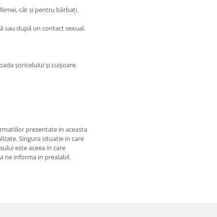
 femei, cât și pentru bărbați.
lă sau după un contact sexual.
oada șoricelului și cuișoare.
matiilor prezentate in aceasta
izate. Singura situatie in care
usului este aceea in care
 a ne informa in prealabil.