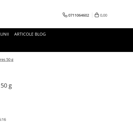
0711064602
0,00
UNII
ARTICOLE BLOG
res 50 g
 50 g
6:16