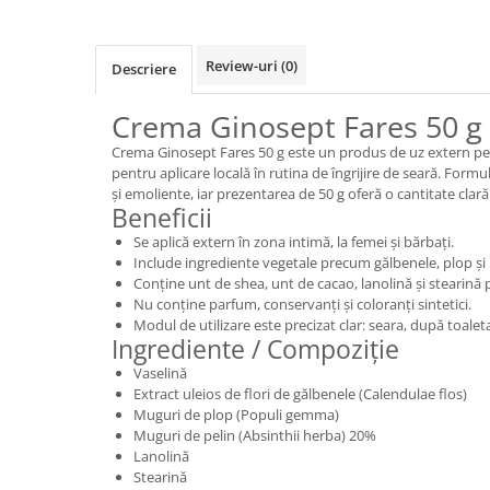
Review-uri
(0)
Descriere
Crema Ginosept Fares 50 g
Crema Ginosept Fares 50 g este un produs de uz extern p
pentru aplicare locală în rutina de îngrijire de seară. Form
și emoliente, iar prezentarea de 50 g oferă o cantitate cla
Beneficii
Se aplică extern în zona intimă, la femei și bărbați.
Include ingrediente vegetale precum gălbenele, plop și 
Conține unt de shea, unt de cacao, lanolină și stearină
Nu conține parfum, conservanți și coloranți sintetici.
Modul de utilizare este precizat clar: seara, după toale
Ingrediente / Compoziție
Vaselină
Extract uleios de flori de gălbenele (Calendulae flos)
Muguri de plop (Populi gemma)
Muguri de pelin (Absinthii herba) 20%
Lanolină
Stearină