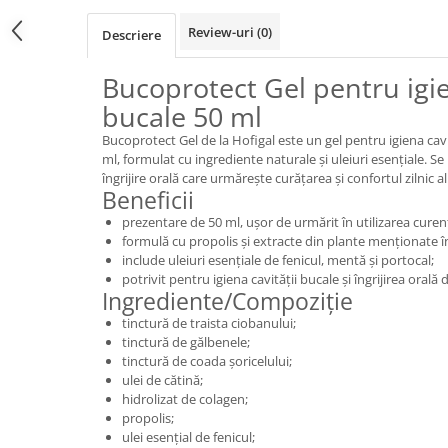
Review-uri
(0)
Descriere
Bucoprotect Gel pentru igie
bucale 50 ml
Bucoprotect Gel de la Hofigal este un gel pentru igiena cavi
ml, formulat cu ingrediente naturale și uleiuri esențiale. Se
îngrijire orală care urmărește curățarea și confortul zilnic al
Beneficii
prezentare de 50 ml, ușor de urmărit în utilizarea curen
formulă cu propolis și extracte din plante menționate î
include uleiuri esențiale de fenicul, mentă și portocal;
potrivit pentru igiena cavității bucale și îngrijirea orală de
Ingrediente/Compoziție
tinctură de traista ciobanului;
tinctură de gălbenele;
tinctură de coada șoricelului;
ulei de cătină;
hidrolizat de colagen;
propolis;
ulei esențial de fenicul;