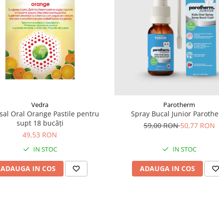
Vedra
Parotherm
sal Oral Orange Pastile pentru
Spray Bucal Junior Paroth
supt 18 bucăți
59,00 RON
50,77 RON
49,53 RON
IN STOC
IN STOC
ADAUGA IN COS
ADAUGA IN COS