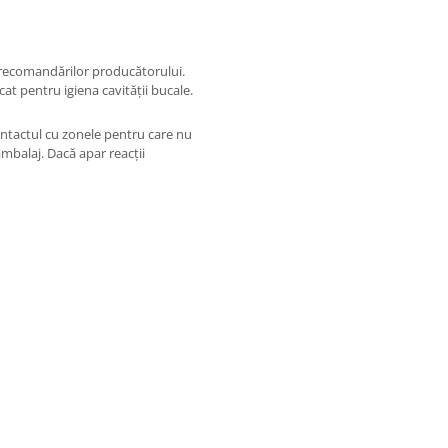
i recomandărilor producătorului.
cat pentru igiena cavității bucale.
ontactul cu zonele pentru care nu
ambalaj. Dacă apar reacții