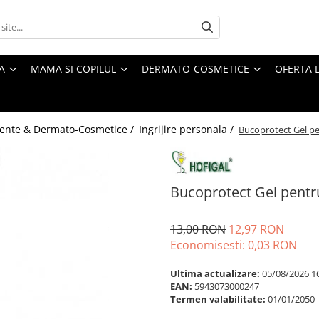
A
MAMA SI COPILUL
DERMATO-COSMETICE
OFERTA L
ente & Dermato-Cosmetice /
Ingrijire personala /
Bucoprotect Gel pen
Bucoprotect Gel pentru
13,00 RON
12,97 RON
Economisesti:
0,03
RON
Ultima actualizare:
05/08/2026 1
EAN:
5943073000247
Termen valabilitate:
01/01/2050