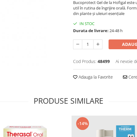
Bucoprotect Gel de la Hofigal este u
util în rutina de îngrijire orală. F
din plante și uleiuri esențiale
IN STOC
Durata de livrare:
24-48 h
ADAUG
Cod Produs:
48499
Ai nevoie d
Adauga la Favorite
Cere 
PRODUSE SIMILARE
-14%