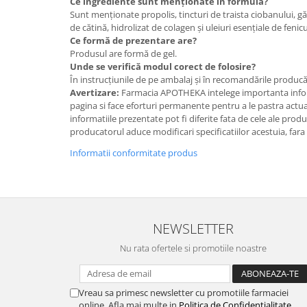
Ce ingrediente sunt menționate în formulă?
Sunt menționate propolis, tincturi de traista ciobanului, găl
de cătină, hidrolizat de colagen și uleiuri esențiale de fenic
Ce formă de prezentare are?
Produsul are formă de gel.
Unde se verifică modul corect de folosire?
În instrucțiunile de pe ambalaj și în recomandările producă
Avertizare:
Farmacia APOTHEKA intelege importanta infor
pagina si face eforturi permanente pentru a le pastra actual
informatiile prezentate pot fi diferite fata de cele ale prod
producatorul aduce modificari specificatiilor acestuia, fara
Informatii conformitate produs
NEWSLETTER
Nu rata ofertele si promotiile noastre
Vreau sa primesc newsletter cu promotiile farmaciei
online. Afla mai multe in
Politica de Confidentialitate