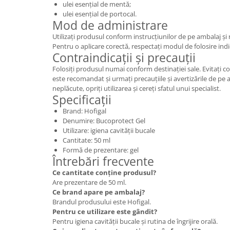
ulei esențial de mentă;
ulei esențial de portocal.
Mod de administrare
Utilizați produsul conform instrucțiunilor de pe ambalaj ș
Pentru o aplicare corectă, respectați modul de folosire indi
Contraindicații și precauții
Folosiți produsul numai conform destinației sale. Evitați c
este recomandat și urmați precauțiile și avertizările de pe 
neplăcute, opriți utilizarea și cereți sfatul unui specialist.
Specificații
Brand: Hofigal
Denumire: Bucoprotect Gel
Utilizare: igiena cavității bucale
Cantitate: 50 ml
Formă de prezentare: gel
Întrebări frecvente
Ce cantitate conține produsul?
Are prezentare de 50 ml.
Ce brand apare pe ambalaj?
Brandul produsului este Hofigal.
Pentru ce utilizare este gândit?
Pentru igiena cavității bucale și rutina de îngrijire orală.