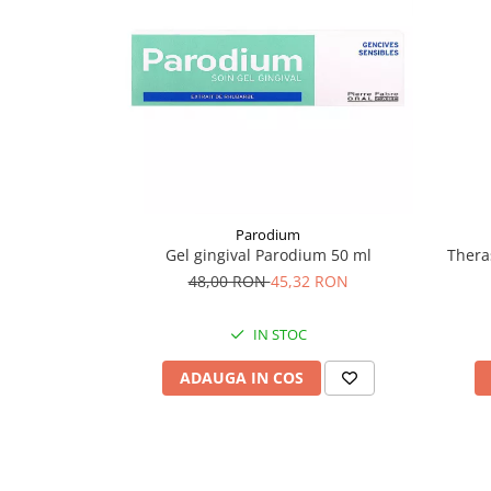
Supliment Vitamina D3
Supliment Vitamina E
Supliment Zinc
Tincturi si Gemoderivate
Tuse gat si respiratie
Vitamine si minerale
Parodium
Gel gingival Parodium 50 ml
Thera
48,00 RON
45,32 RON
IN STOC
ADAUGA IN COS