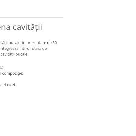
na cavității
tății bucale, în prezentare de 50
 integrează într-o rutină de
 cavității bucale.
tă;
n compoziție;
 zi cu zi.