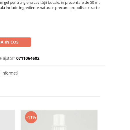
n gel pentru igiena cavității bucale, în prezentare de 50 ml,
ormula include ingrediente naturale precum propolis, extracte
A IN COS
e ajutor?
0711064602
informatii
-11%