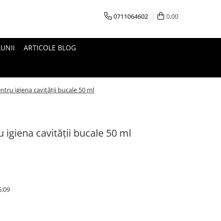
0711064602
0,00
UNII
ARTICOLE BLOG
tru igiena cavității bucale 50 ml
 igiena cavității bucale 50 ml
6:09