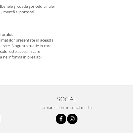
benele și coada șoricelului, ulei
ul, mentă și portocal.
torului.
matiilor prezentate in aceasta
izate. Singura situatie in care
usului este aceea in care
 a ne informa in prealabil.
SOCIAL
Urmareste-ne in social media