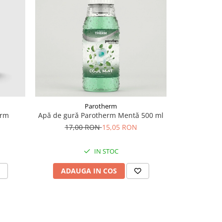
-23%
Parotherm
erm
Apă de gură Parotherm Mentă 500 ml
Apa de gu
GLAXOSMI
17,00 RON
15,05 RON
RO
35,
IN STOC
ADAUGA IN COS
ADAU