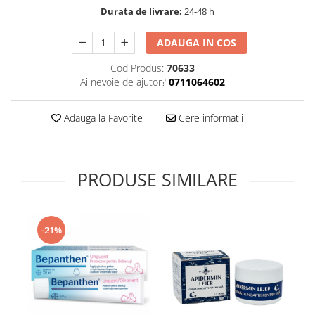
Durata de livrare:
24-48 h
Supliment Vitamina D3
Supliment Vitamina E
ADAUGA IN COS
Supliment Zinc
Cod Produs:
70633
Tincturi si Gemoderivate
Ai nevoie de ajutor?
0711064602
Tuse gat si respiratie
Adauga la Favorite
Cere informatii
Vitamine si minerale
PRODUSE SIMILARE
-21%