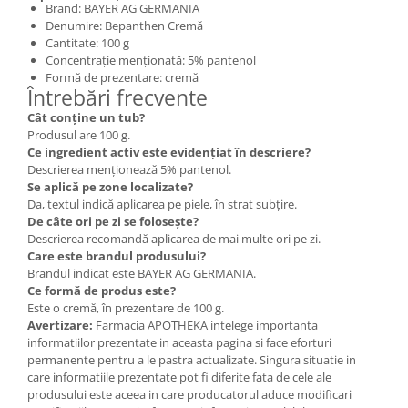
Brand: BAYER AG GERMANIA
Denumire: Bepanthen Cremă
Cantitate: 100 g
Concentrație menționată: 5% pantenol
Formă de prezentare: cremă
Întrebări frecvente
Cât conține un tub?
Produsul are 100 g.
Ce ingredient activ este evidențiat în descriere?
Descrierea menționează 5% pantenol.
Se aplică pe zone localizate?
Da, textul indică aplicarea pe piele, în strat subțire.
De câte ori pe zi se folosește?
Descrierea recomandă aplicarea de mai multe ori pe zi.
Care este brandul produsului?
Brandul indicat este BAYER AG GERMANIA.
Ce formă de produs este?
Este o cremă, în prezentare de 100 g.
Avertizare:
Farmacia APOTHEKA intelege importanta
informatiilor prezentate in aceasta pagina si face eforturi
permanente pentru a le pastra actualizate. Singura situatie in
care informatiile prezentate pot fi diferite fata de cele ale
produsului este aceea in care producatorul aduce modificari