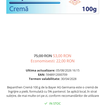
Multivitamine
Ingrijire par
Omega 3
Balsam masca si tratament
Par si unghii
Produse cu SPF Pentru Fata
Probiotice si prebiotice
Repelenti insecte
Prostata
Sanatate urinara
Sistemul respirator
Slabire si control greutate
75,00 RON
53,00 RON
Somn stres si anxietate
Economisesti:
22,00
RON
Supliment Calciu
Ultima actualizare:
05/08/2026 16:15
Supliment Complexe
EAN:
5948912000709
Termen valabilitate:
30/04/2028
Supliment Fier
Bepanthen Cremă 100 g de la Bayer AG Germania este o cremă de
Supliment Magneziu
îngrijire a pielii, formulată cu 5% pantenol. Se aplică local, în strat
Supliment Vitamina B
subțire, de mai multe ori pe zi, conform recomandărilor de utilizare
Supliment Vitamina C
IN STOC