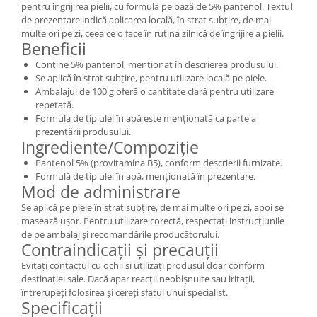
pentru îngrijirea pielii, cu formulă pe bază de 5% pantenol. Textul
de prezentare indică aplicarea locală, în strat subțire, de mai
multe ori pe zi, ceea ce o face în rutina zilnică de îngrijire a pielii.
Beneficii
Conține 5% pantenol, menționat în descrierea produsului.
Se aplică în strat subțire, pentru utilizare locală pe piele.
Ambalajul de 100 g oferă o cantitate clară pentru utilizare
repetată.
Formula de tip ulei în apă este menționată ca parte a
prezentării produsului.
Ingrediente/Compoziție
Pantenol 5% (provitamina B5), conform descrierii furnizate.
Formulă de tip ulei în apă, menționată în prezentare.
Mod de administrare
Se aplică pe piele în strat subțire, de mai multe ori pe zi, apoi se
masează ușor. Pentru utilizare corectă, respectați instrucțiunile
de pe ambalaj și recomandările producătorului.
Contraindicații și precauții
Evitați contactul cu ochii și utilizați produsul doar conform
destinației sale. Dacă apar reacții neobișnuite sau iritații,
întrerupeți folosirea și cereți sfatul unui specialist.
Specificații