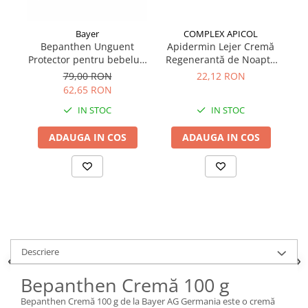
Bayer
COMPLEX APICOL
Bepanthen Unguent
Apidermin Lejer Cremă
Cr
Protector pentru bebeluși
Regenerantă de Noapte
100 g
50 ml
79,00 RON
22,12 RON
62,65 RON
IN STOC
IN STOC
ADAUGA IN COS
ADAUGA IN COS
Descriere
Bepanthen Cremă 100 g
Bepanthen Cremă 100 g de la Bayer AG Germania este o cremă