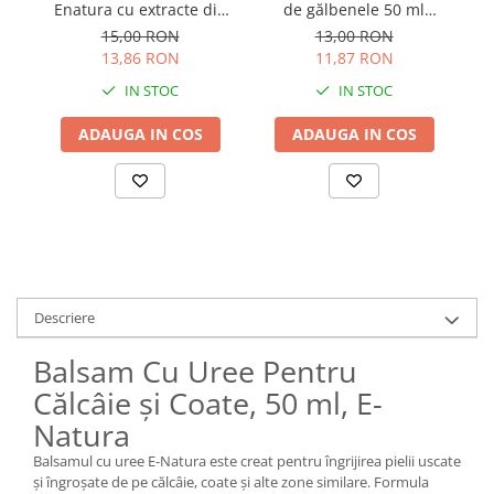
Enatura cu extracte din
de gălbenele 50 ml
d
plante și alantoină 50 ml
Enatura
15,00 RON
13,00 RON
13,86 RON
11,87 RON
IN STOC
IN STOC
ADAUGA IN COS
ADAUGA IN COS
Descriere
Balsam Cu Uree Pentru
Călcâie și Coate, 50 ml, E-
Natura
Balsamul cu uree E-Natura este creat pentru îngrijirea pielii uscate
și îngroșate de pe călcâie, coate și alte zone similare. Formula