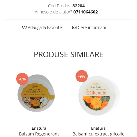
Supliment Vitamina D3
Cod Produs:
82204
Ai nevoie de ajutor?
0711064602
Supliment Vitamina E
Supliment Zinc
Adauga la Favorite
Cere informatii
Tincturi si Gemoderivate
Tuse gat si respiratie
PRODUSE SIMILARE
Vitamine si minerale
-9%
-8%
Enatura
Enatura
Balsam Regenerant
Balsam cu extract glicolic
B