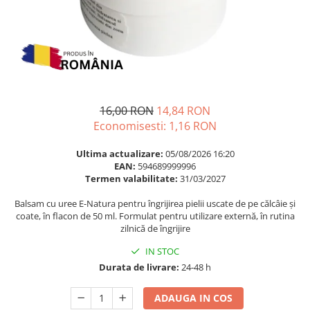
Multivitamine
Ingrijire par
Omega 3
Balsam masca si tratament
Par si unghii
Produse cu SPF Pentru Fata
Probiotice si prebiotice
Repelenti insecte
Prostata
Sanatate urinara
16,00 RON
14,84 RON
Economisesti:
1,16
RON
Sistemul respirator
Slabire si control greutate
Ultima actualizare:
05/08/2026 16:20
EAN:
594689999996
Somn stres si anxietate
Termen valabilitate:
31/03/2027
Supliment Calciu
Balsam cu uree E-Natura pentru îngrijirea pielii uscate de pe călcâie și
Supliment Complexe
coate, în flacon de 50 ml. Formulat pentru utilizare externă, în rutina
zilnică de îngrijire
Supliment Fier
IN STOC
Supliment Magneziu
Durata de livrare:
24-48 h
Supliment Vitamina B
ADAUGA IN COS
Supliment Vitamina C