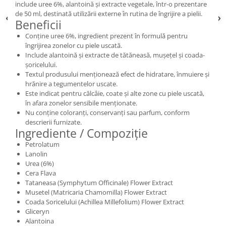
include uree 6%, alantoină și extracte vegetale, într-o prezentare
de 50 ml, destinată utilizării externe în rutina de îngrijire a pielii.
Beneficii
Conține uree 6%, ingredient prezent în formulă pentru
îngrijirea zonelor cu piele uscată.
Include alantoină și extracte de tătăneasă, mușețel și coada-
șoricelului.
Textul produsului menționează efect de hidratare, înmuiere și
hrănire a tegumentelor uscate.
Este indicat pentru călcâie, coate și alte zone cu piele uscată,
în afara zonelor sensibile menționate.
Nu conține coloranți, conservanți sau parfum, conform
descrierii furnizate.
Ingrediente / Compoziție
Petrolatum
Lanolin
Urea (6%)
Cera Flava
Tataneasa (Symphytum Officinale) Flower Extract
Musetel (Matricaria Chamomilla) Flower Extract
Coada Soricelului (Achillea Millefolium) Flower Extract
Gliceryn
Alantoina