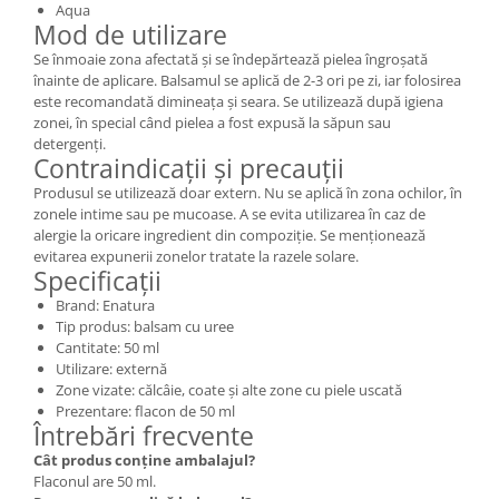
Aqua
Mod de utilizare
Se înmoaie zona afectată și se îndepărtează pielea îngroșată
înainte de aplicare. Balsamul se aplică de 2-3 ori pe zi, iar folosirea
este recomandată dimineața și seara. Se utilizează după igiena
zonei, în special când pielea a fost expusă la săpun sau
detergenți.
Contraindicații și precauții
Produsul se utilizează doar extern. Nu se aplică în zona ochilor, în
zonele intime sau pe mucoase. A se evita utilizarea în caz de
alergie la oricare ingredient din compoziție. Se menționează
evitarea expunerii zonelor tratate la razele solare.
Specificații
Brand: Enatura
Tip produs: balsam cu uree
Cantitate: 50 ml
Utilizare: externă
Zone vizate: călcâie, coate și alte zone cu piele uscată
Prezentare: flacon de 50 ml
Întrebări frecvente
Cât produs conține ambalajul?
Flaconul are 50 ml.