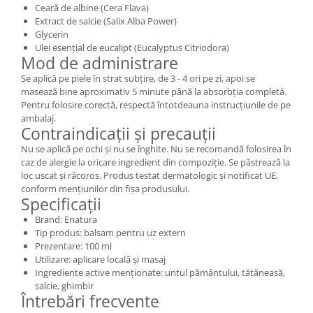
Ceară de albine (Cera Flava)
Extract de salcie (Salix Alba Power)
Glycerin
Ulei esențial de eucalipt (Eucalyptus Citriodora)
Mod de administrare
Se aplică pe piele în strat subțire, de 3 - 4 ori pe zi, apoi se
masează bine aproximativ 5 minute până la absorbția completă.
Pentru folosire corectă, respectă întotdeauna instrucțiunile de pe
ambalaj.
Contraindicații și precauții
Nu se aplică pe ochi și nu se înghite. Nu se recomandă folosirea în
caz de alergie la oricare ingredient din compoziție. Se păstrează la
loc uscat și răcoros. Produs testat dermatologic și notificat UE,
conform mențiunilor din fișa produsului.
Specificații
Brand: Enatura
Tip produs: balsam pentru uz extern
Prezentare: 100 ml
Utilizare: aplicare locală și masaj
Ingrediente active menționate: untul pământului, tătăneasă,
salcie, ghimbir
Întrebări frecvente