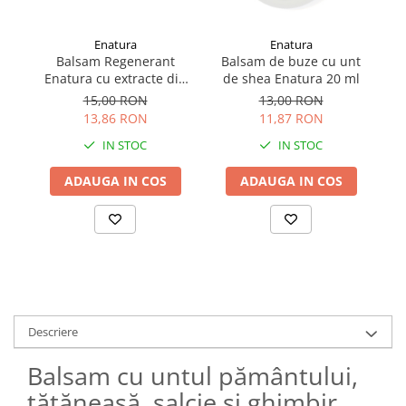
Enatura
Enatura
Balsam Regenerant
Balsam de buze cu unt
Enatura cu extracte din
de shea Enatura 20 ml
plante și alantoină 50 ml
al
15,00 RON
13,00 RON
13,86 RON
11,87 RON
IN STOC
IN STOC
ADAUGA IN COS
ADAUGA IN COS
Descriere
Balsam cu untul pământului,
tătăneasă, salcie și ghimbir