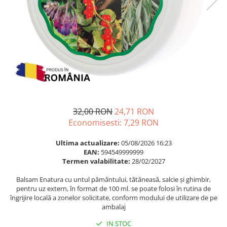
Multivitamine
Ingrijire par
Omega 3
Balsam masca si tratament
Par si unghii
Produse cu SPF Pentru Fata
Probiotice si prebiotice
Repelenti insecte
Prostata
Sanatate urinara
Sistemul respirator
Slabire si control greutate
32,00 RON
24,71 RON
Economisesti:
7,29
RON
Somn stres si anxietate
Supliment Calciu
Ultima actualizare:
05/08/2026 16:23
EAN:
594549999999
Supliment Complexe
Termen valabilitate:
28/02/2027
Supliment Fier
Balsam Enatura cu untul pământului, tătăneasă, salcie și ghimbir,
pentru uz extern, în format de 100 ml. se poate folosi în rutina de
Supliment Magneziu
îngrijire locală a zonelor solicitate, conform modului de utilizare de pe
Supliment Vitamina B
ambalaj
Supliment Vitamina C
IN STOC