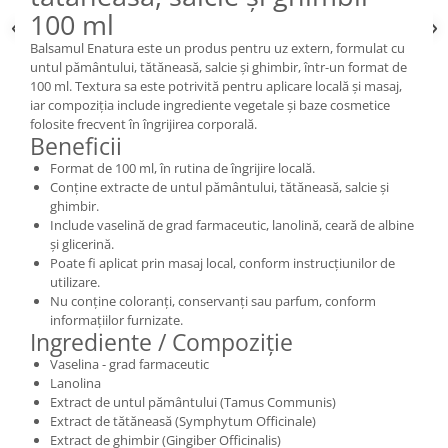
100 ml
Balsamul Enatura este un produs pentru uz extern, formulat cu
untul pământului, tătăneasă, salcie și ghimbir, într-un format de
100 ml. Textura sa este potrivită pentru aplicare locală și masaj,
iar compoziția include ingrediente vegetale și baze cosmetice
folosite frecvent în îngrijirea corporală.
Beneficii
Format de 100 ml, în rutina de îngrijire locală.
Conține extracte de untul pământului, tătăneasă, salcie și
ghimbir.
Include vaselină de grad farmaceutic, lanolină, ceară de albine
și glicerină.
Poate fi aplicat prin masaj local, conform instrucțiunilor de
utilizare.
Nu conține coloranți, conservanți sau parfum, conform
informațiilor furnizate.
Ingrediente / Compoziție
Vaselina - grad farmaceutic
Lanolina
Extract de untul pământului (Tamus Communis)
Extract de tătăneasă (Symphytum Officinale)
Extract de ghimbir (Gingiber Officinalis)