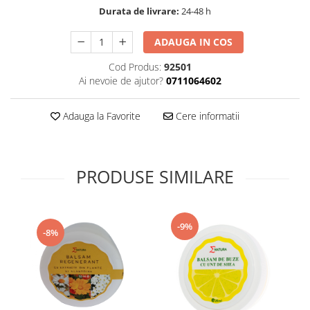
Durata de livrare:
24-48 h
Supliment Vitamina D3
Supliment Vitamina E
ADAUGA IN COS
Supliment Zinc
Cod Produs:
92501
Tincturi si Gemoderivate
Ai nevoie de ajutor?
0711064602
Tuse gat si respiratie
Adauga la Favorite
Cere informatii
Vitamine si minerale
PRODUSE SIMILARE
-9%
-8%