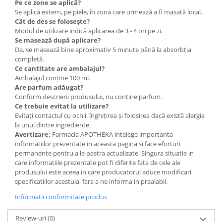
Pe ce zone se aplică?
Se aplică extern, pe piele, în zona care urmează a fi masată local.
Cât de des se folosește?
Modul de utilizare indică aplicarea de 3 - 4 ori pe zi.
Se masează după aplicare?
Da, se masează bine aproximativ 5 minute până la absorbția
completă.
Ce cantitate are ambalajul?
Ambalajul conține 100 ml.
Are parfum adăugat?
Conform descrierii produsului, nu conține parfum.
Ce trebuie evitat la utilizare?
Evitați contactul cu ochii, înghițirea și folosirea dacă există alergie
la unul dintre ingrediente.
Avertizare:
Farmacia APOTHEKA intelege importanta
informatiilor prezentate in aceasta pagina si face eforturi
permanente pentru a le pastra actualizate. Singura situatie in
care informatiile prezentate pot fi diferite fata de cele ale
produsului este aceea in care producatorul aduce modificari
specificatiilor acestuia, fara a ne informa in prealabil.
Informatii conformitate produs
Review-uri
(0)