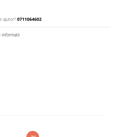
e ajutor?
0711064602
informatii