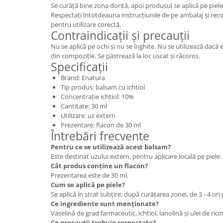
Se curăță bine zona dorită, apoi produsul se aplică pe piele în
Respectați întotdeauna instrucțiunile de pe ambalaj și re
pentru utilizare corectă.
Contraindicații și precauții
Nu se aplică pe ochi și nu se înghite. Nu se utilizează dacă e
din compoziție. Se păstrează la loc uscat și răcoros.
Specificații
Brand: Enatura
Tip produs: balsam cu ichtiol
Concentrație ichtiol: 10%
Cantitate: 30 ml
Utilizare: uz extern
Prezentare: flacon de 30 ml
Întrebări frecvente
Pentru ce se utilizează acest balsam?
Este destinat uzului extern, pentru aplicare locală pe piele.
Cât produs conține un flacon?
Prezentarea este de 30 ml.
Cum se aplică pe piele?
Se aplică în strat subțire, după curățarea zonei, de 3 - 4 ori p
Ce ingrediente sunt menționate?
Vaselină de grad farmaceutic, ichtiol, lanolină și ulei de ricin
Ce precauții trebuie respectate?