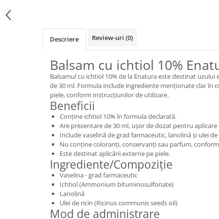
Review-uri
(0)
Descriere
Balsam cu ichtiol 10% Enat
Balsamul cu ichtiol 10% de la Enatura este destinat uzului e
de 30 ml. Formula include ingrediente menționate clar în co
piele, conform instrucțiunilor de utilizare.
Beneficii
Conține ichtiol 10% în formula declarată.
Are prezentare de 30 ml, ușor de dozat pentru aplicare 
Include vaselină de grad farmaceutic, lanolină și ulei de 
Nu conține coloranți, conservanți sau parfum, conform d
Este destinat aplicării externe pe piele.
Ingrediente/Compoziție
Vaselina - grad farmaceutic
Ichtiol (Ammonium bituminosulfonate)
Lanolină
Ulei de ricin (Ricinus communis seeds oil)
Mod de administrare