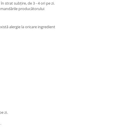
 strat subțire, de 3 - 4 ori pe zi.
comandările producătorului
xistă alergie la oricare ingredient
e zi.
.