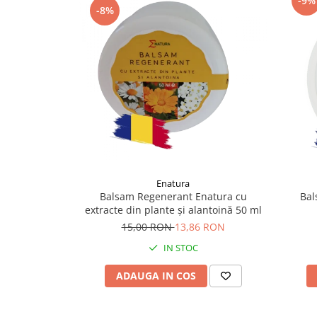
-9%
-8%
Supliment Vitamina D3
Supliment Vitamina E
Supliment Zinc
Tincturi si Gemoderivate
Tuse gat si respiratie
Vitamine si minerale
Enatura
Balsam Regenerant Enatura cu
Bal
extracte din plante și alantoină 50 ml
15,00 RON
13,86 RON
IN STOC
ADAUGA IN COS