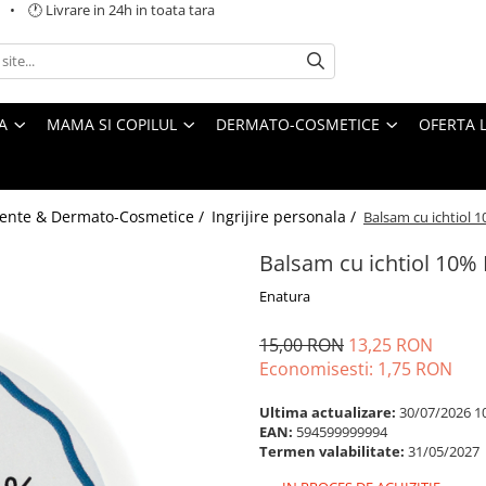
 🕐 Livrare in 24h in toata tara
A
MAMA SI COPILUL
DERMATO-COSMETICE
OFERTA L
ente & Dermato-Cosmetice /
Ingrijire personala /
Balsam cu ichtiol 
Balsam cu ichtiol 10%
Enatura
15,00 RON
13,25 RON
Economisesti:
1,75
RON
Ultima actualizare:
30/07/2026 1
EAN:
594599999994
Termen valabilitate:
31/05/2027