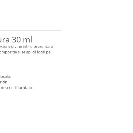
ura 30 ml
xtern și vine într-o prezentare
mpoziție și se aplică local pe
locală.
ricin.
escrierii furnizate.