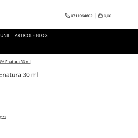
0711064602
0,00
UNII
ARTICOLE BLOG
10% Enatura 30 ml
 Enatura 30 ml
0:22