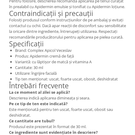
Pentru folosire, descrierea recomandă aplicarea pe tenul curățat
în prealabil cu Apidermin emulsie și tonifiat cu Apidermin loțiune.
Contraindicații și precauții
Folosiți produsul conform instrucțiunilor de pe ambalaj și evitați
contactul cu ochii. Dacă apar reacții de disconfort sau sensibilitate
la oricare dintre ingrediente, întrerupeți utilizarea. Respectați
recomandările producătorului pentru aplicarea pe pielea curată.
Specificații
Brand: Complex Apicol Veceslav
Produs: Apidermin cremă de față
Variantă: cu lăptișor de matcă și vitamina A
Cantitate: 30 ml
Utilizare: îngrijire facială
Tip ten menționat: uscat, foarte uscat, obosit, deshidratat
Întrebări frecvente
La ce moment al zilei se aplică?
Descrierea indică aplicarea dimineața și seara.
Pe ce tip de ten este indicată?
Este menționată pentru ten uscat, foarte uscat, obosit sau
deshidratat.
Ce cantitate are tubul?
Produsul este prezentat în format de 30 ml.
Ce ingrediente sunt evidențiate în descriere?