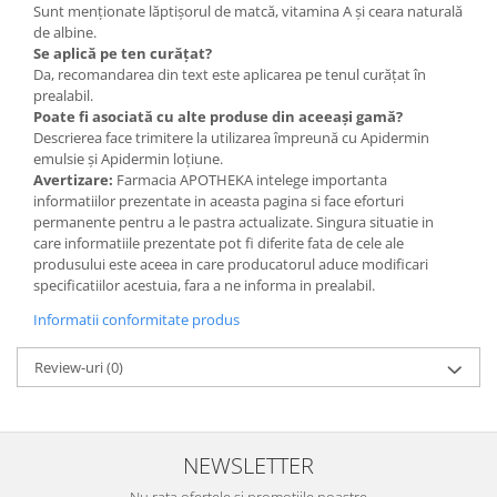
Sunt menționate lăptișorul de matcă, vitamina A și ceara naturală
de albine.
Se aplică pe ten curățat?
Da, recomandarea din text este aplicarea pe tenul curățat în
prealabil.
Poate fi asociată cu alte produse din aceeași gamă?
Descrierea face trimitere la utilizarea împreună cu Apidermin
emulsie și Apidermin loțiune.
Avertizare:
Farmacia APOTHEKA intelege importanta
informatiilor prezentate in aceasta pagina si face eforturi
permanente pentru a le pastra actualizate. Singura situatie in
care informatiile prezentate pot fi diferite fata de cele ale
produsului este aceea in care producatorul aduce modificari
specificatiilor acestuia, fara a ne informa in prealabil.
Informatii conformitate produs
Review-uri
(0)
NEWSLETTER
Nu rata ofertele si promotiile noastre