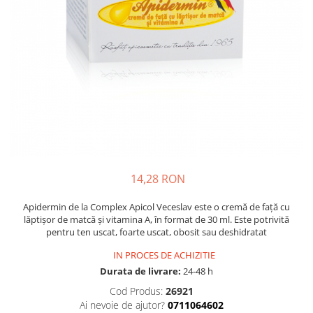
Multivitamine
Ingrijire par
Omega 3
Balsam masca si tratament
Par si unghii
Produse cu SPF Pentru Fata
Probiotice si prebiotice
Repelenti insecte
Prostata
Sanatate urinara
Sistemul respirator
Slabire si control greutate
Somn stres si anxietate
14,28 RON
Supliment Calciu
Apidermin de la Complex Apicol Veceslav este o cremă de față cu
Supliment Complexe
lăptișor de matcă și vitamina A, în format de 30 ml. Este potrivită
pentru ten uscat, foarte uscat, obosit sau deshidratat
Supliment Fier
IN PROCES DE ACHIZITIE
Supliment Magneziu
Durata de livrare:
24-48 h
Supliment Vitamina B
Cod Produs:
26921
Supliment Vitamina C
Ai nevoie de ajutor?
0711064602