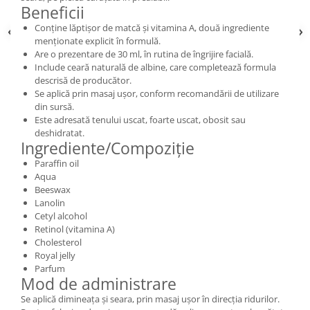
Beneficii
Conține lăptișor de matcă și vitamina A, două ingrediente
menționate explicit în formulă.
Are o prezentare de 30 ml, în rutina de îngrijire facială.
Include ceară naturală de albine, care completează formula
descrisă de producător.
Se aplică prin masaj ușor, conform recomandării de utilizare
din sursă.
Este adresată tenului uscat, foarte uscat, obosit sau
deshidratat.
Ingrediente/Compoziție
Paraffin oil
Aqua
Beeswax
Lanolin
Cetyl alcohol
Retinol (vitamina A)
Cholesterol
Royal jelly
Parfum
Mod de administrare
Se aplică dimineața și seara, prin masaj ușor în direcția ridurilor.