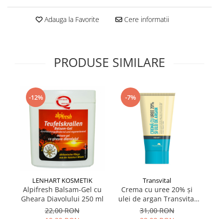
Supliment Vitamina D3
Adauga la Favorite
Cere informatii
Supliment Vitamina E
Supliment Zinc
Tincturi si Gemoderivate
PRODUSE SIMILARE
Tuse gat si respiratie
Vitamine si minerale
-12%
-7%
LENHART KOSMETIK
Transvital
Alpifresh Balsam-Gel cu
Crema cu uree 20% și
Ap
Gheara Diavolului 250 ml
ulei de argan Transvital
fa
150 ml
un
22,00 RON
31,00 RON