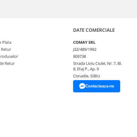
DATE COMERCIALE
 Plata
COMAY SRL
e Retur
J32/489/1992
Produselor
809738
de Retur
Strada Liviu Ciulei, Nr. 7, Bl.
8, Etaj P., Ap. 9
Cisnadie, SIBIU
Contacteaza-ne