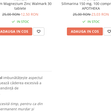
um Magnezium Zinc Walmark 30
Silimarina 150 mg, 100 comp
tablete
APOTHEKA
25,00 RON
12,50 RON
25,00 RON
23,03 RON
IN STOC
IN STOC
ADAUGA IN COS
ADAUGA IN COS
ol
imbunătăţește aspectul
inuează căderea excesivă a
 tendință de
.
ecesită timp, pentru ca din
 permanent murdar și