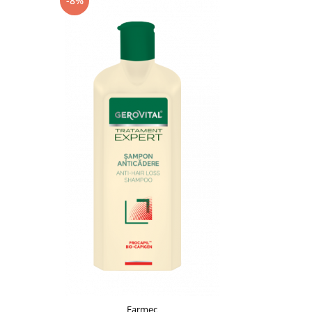
-8%
-17%
Farmec