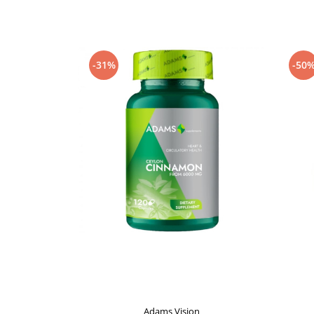
Supliment Vitamina D3
Supliment Vitamina E
Supliment Zinc
-31%
-50
Tincturi si Gemoderivate
Tuse gat si respiratie
Vitamine si minerale
Adams Vision