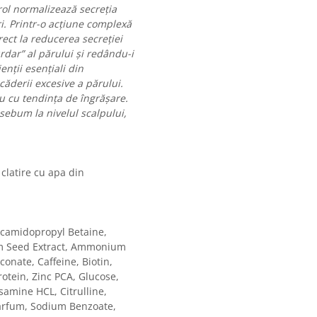
ol normalizează secreția
i. Printr-o acțiune complexă
irect la reducerea secreției
dar” al părului și redându-i
enții esențiali din
derii excesive a părului.
 cu tendința de îngrășare.
 sebum la nivelul scalpului,
 clatire cu apa din
ocamidopropyl Betaine,
um Seed Extract, Ammonium
conate, Caffeine, Biotin,
rotein, Zinc PCA, Glucose,
samine HCL, Citrulline,
Parfum, Sodium Benzoate,