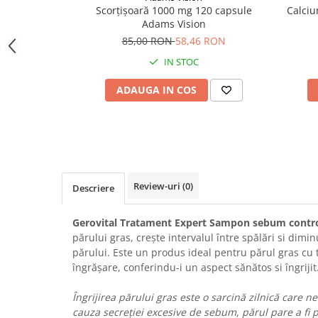
Scorțișoară 1000 mg 120 capsule
Calci
Adams Vision
85,00 RON
58,46 RON
IN STOC
ADAUGA IN COS
Review-uri
(0)
Descriere
Gerovital Tratament Expert Sampon sebum contr
părului gras, crește intervalul între spălări si dim
părului. Este un produs ideal pentru părul gras cu
îngrășare, conferindu-i un aspect sănătos si îngrijit
Îngrijirea părului gras este o sarcină zilnică care n
cauza secreţiei excesive de sebum, părul pare a fi