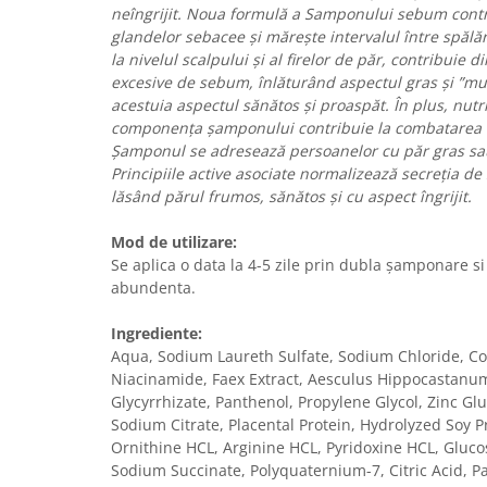
neîngrijit. Noua formulă a Samponului sebum contr
glandelor sebacee și mărește intervalul între spălăr
la nivelul scalpului și al firelor de păr, contribuie d
excesive de sebum, înlăturând aspectul gras și ”mur
acestuia aspectul sănătos și proaspăt. În plus, nutri
componența șamponului contribuie la combatarea că
Șamponul se adresează persoanelor cu păr gras sau
Principiile active asociate normalizează secreția de
lăsând părul frumos, sănătos și cu aspect îngrijit.
Mod de utilizare:
Se aplica o data la 4-5 zile prin dubla şamponare si
abundenta.
Ingrediente:
Aqua, Sodium Laureth Sulfate, Sodium Chloride, C
Niacinamide, Faex Extract, Aesculus Hippocastan
Glycyrrhizate, Panthenol, Propylene Glycol, Zinc Glu
Sodium Citrate, Placental Protein, Hydrolyzed Soy P
Ornithine HCL, Arginine HCL, Pyridoxine HCL, Gluco
Sodium Succinate, Polyquaternium-7, Citric Acid, 