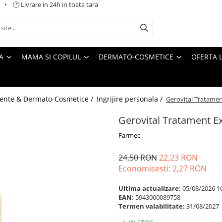
 🕐 Livrare in 24h in toata tara
A
MAMA SI COPILUL
DERMATO-COSMETICE
OFERTA L
ente & Dermato-Cosmetice /
Ingrijire personala /
Gerovital Tratame
Gerovital Tratament E
Farmec
24,50 RON
22,23 RON
Economisesti:
2,27
RON
Ultima actualizare:
05/08/2026 1
EAN:
5943000089758
Termen valabilitate:
31/08/2027