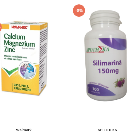
-8%
%
Walmark
APOTHEKA