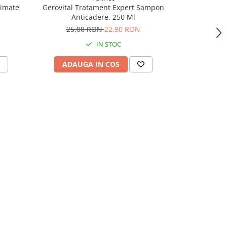
rimate
Gerovital Tratament Expert Sampon
Test de sa
Anticadere, 250 Ml
Cle
25,00 RON
22,90 RON
26,
IN STOC
ADAUGA IN COS
ADAU