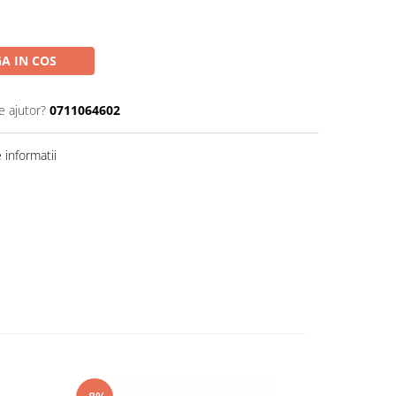
A IN COS
e ajutor?
0711064602
informatii