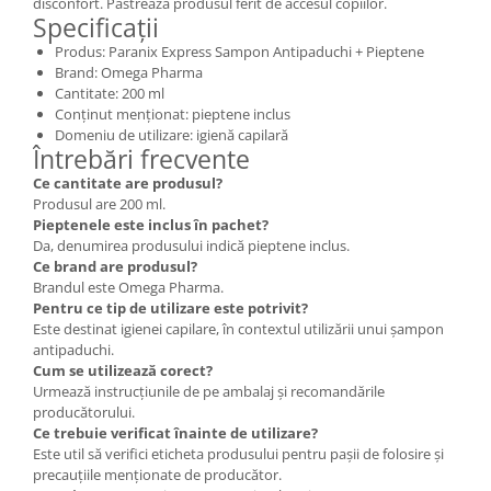
disconfort. Păstrează produsul ferit de accesul copiilor.
Specificații
Produs: Paranix Express Sampon Antipaduchi + Pieptene
Brand: Omega Pharma
Cantitate: 200 ml
Conținut menționat: pieptene inclus
Domeniu de utilizare: igienă capilară
Întrebări frecvente
Ce cantitate are produsul?
Produsul are 200 ml.
Pieptenele este inclus în pachet?
Da, denumirea produsului indică pieptene inclus.
Ce brand are produsul?
Brandul este Omega Pharma.
Pentru ce tip de utilizare este potrivit?
Este destinat igienei capilare, în contextul utilizării unui șampon
antipaduchi.
Cum se utilizează corect?
Urmează instrucțiunile de pe ambalaj și recomandările
producătorului.
Ce trebuie verificat înainte de utilizare?
Este util să verifici eticheta produsului pentru pașii de folosire și
precauțiile menționate de producător.