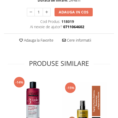
Durata de livrare:
24-48 h
Supliment Vitamina D3
ADAUGA IN COS
Supliment Vitamina E
Supliment Zinc
Cod Produs:
118019
Ai nevoie de ajutor?
0711064602
Tincturi si Gemoderivate
Tuse gat si respiratie
Adauga la Favorite
Cere informatii
Vitamine si minerale
PRODUSE SIMILARE
-14%
-15%