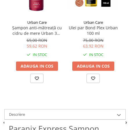
Urban Care
Urban Care
Șampon anti-mătreață cu
Ulei par Bond Plex Urban
cidru de mere Urban 350
100 ml
ml
C
69,00 RON
75,00 RON
59,62 RON
63,92 RON
IN STOC
IN STOC
ADAUGA IN COS
ADAUGA IN COS
Descriere
Paranix Express Sampon