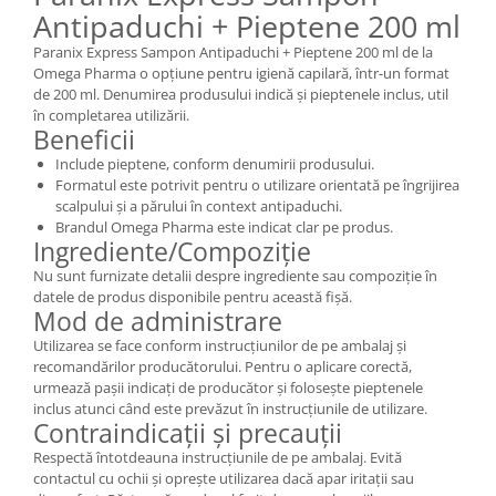
Antipaduchi + Pieptene 200 ml
Paranix Express Sampon Antipaduchi + Pieptene 200 ml de la
Omega Pharma o opțiune pentru igienă capilară, într-un format
de 200 ml. Denumirea produsului indică și pieptenele inclus, util
în completarea utilizării.
Beneficii
Include pieptene, conform denumirii produsului.
Formatul este potrivit pentru o utilizare orientată pe îngrijirea
scalpului și a părului în context antipaduchi.
Brandul Omega Pharma este indicat clar pe produs.
Ingrediente/Compoziție
Nu sunt furnizate detalii despre ingrediente sau compoziție în
datele de produs disponibile pentru această fișă.
Mod de administrare
Utilizarea se face conform instrucțiunilor de pe ambalaj și
recomandărilor producătorului. Pentru o aplicare corectă,
urmează pașii indicați de producător și folosește pieptenele
inclus atunci când este prevăzut în instrucțiunile de utilizare.
Contraindicații și precauții
Respectă întotdeauna instrucțiunile de pe ambalaj. Evită
contactul cu ochii și oprește utilizarea dacă apar iritații sau