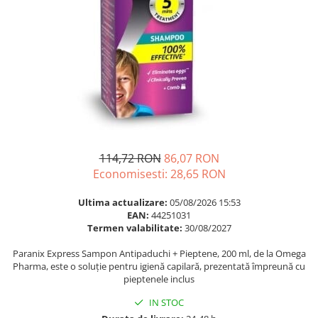
Multivitamine
Ingrijire par
Omega 3
Balsam masca si tratament
Par si unghii
Produse cu SPF Pentru Fata
Probiotice si prebiotice
Repelenti insecte
Prostata
Sanatate urinara
Sistemul respirator
Slabire si control greutate
114,72 RON
86,07 RON
Economisesti:
28,65
RON
Somn stres si anxietate
Supliment Calciu
Ultima actualizare:
05/08/2026 15:53
EAN:
44251031
Supliment Complexe
Termen valabilitate:
30/08/2027
Supliment Fier
Paranix Express Sampon Antipaduchi + Pieptene, 200 ml, de la Omega
Supliment Magneziu
Pharma, este o soluție pentru igienă capilară, prezentată împreună cu
pieptenele inclus
Supliment Vitamina B
IN STOC
Supliment Vitamina C