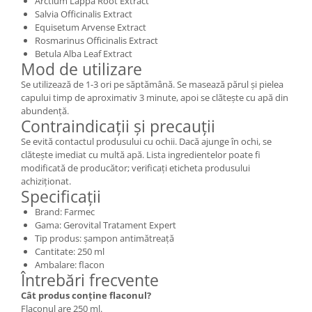
Arctium Lappa Root Extract
Salvia Officinalis Extract
Equisetum Arvense Extract
Rosmarinus Officinalis Extract
Betula Alba Leaf Extract
Mod de utilizare
Se utilizează de 1-3 ori pe săptămână. Se masează părul și pielea
capului timp de aproximativ 3 minute, apoi se clătește cu apă din
abundență.
Contraindicații și precauții
Se evită contactul produsului cu ochii. Dacă ajunge în ochi, se
clătește imediat cu multă apă. Lista ingredientelor poate fi
modificată de producător; verificați eticheta produsului
achiziționat.
Specificații
Brand: Farmec
Gama: Gerovital Tratament Expert
Tip produs: șampon antimătreață
Cantitate: 250 ml
Ambalare: flacon
Întrebări frecvente
Cât produs conține flaconul?
Flaconul are 250 ml.