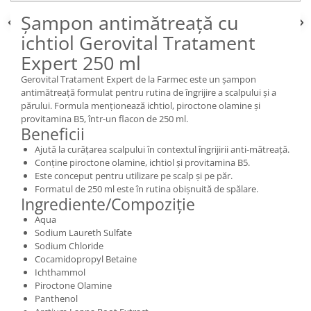
Șampon antimătreață cu
ichtiol Gerovital Tratament
Expert 250 ml
Gerovital Tratament Expert de la Farmec este un șampon
antimătreață formulat pentru rutina de îngrijire a scalpului și a
părului. Formula menționează ichtiol, piroctone olamine și
provitamina B5, într-un flacon de 250 ml.
Beneficii
Ajută la curățarea scalpului în contextul îngrijirii anti-mătreață.
Conține piroctone olamine, ichtiol și provitamina B5.
Este conceput pentru utilizare pe scalp și pe păr.
Formatul de 250 ml este în rutina obișnuită de spălare.
Ingrediente/Compoziție
Aqua
Sodium Laureth Sulfate
Sodium Chloride
Cocamidopropyl Betaine
Ichthammol
Piroctone Olamine
Panthenol