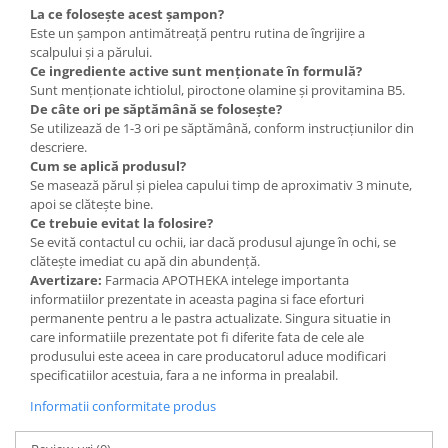
La ce folosește acest șampon?
Este un șampon antimătreață pentru rutina de îngrijire a
scalpului și a părului.
Ce ingrediente active sunt menționate în formulă?
Sunt menționate ichtiolul, piroctone olamine și provitamina B5.
De câte ori pe săptămână se folosește?
Se utilizează de 1-3 ori pe săptămână, conform instrucțiunilor din
descriere.
Cum se aplică produsul?
Se masează părul și pielea capului timp de aproximativ 3 minute,
apoi se clătește bine.
Ce trebuie evitat la folosire?
Se evită contactul cu ochii, iar dacă produsul ajunge în ochi, se
clătește imediat cu apă din abundență.
Avertizare:
Farmacia APOTHEKA intelege importanta
informatiilor prezentate in aceasta pagina si face eforturi
permanente pentru a le pastra actualizate. Singura situatie in
care informatiile prezentate pot fi diferite fata de cele ale
produsului este aceea in care producatorul aduce modificari
specificatiilor acestuia, fara a ne informa in prealabil.
Informatii conformitate produs