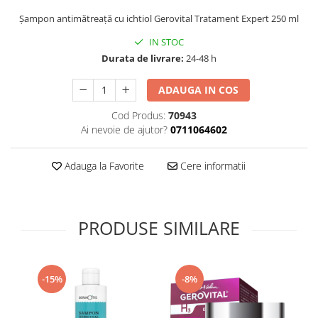
Supliment Vitamina D3
Șampon antimătreață cu ichtiol Gerovital Tratament Expert 250 ml
Supliment Vitamina E
IN STOC
Supliment Zinc
Durata de livrare:
24-48 h
Tincturi si Gemoderivate
ADAUGA IN COS
Tuse gat si respiratie
Cod Produs:
70943
Vitamine si minerale
Ai nevoie de ajutor?
0711064602
Adauga la Favorite
Cere informatii
PRODUSE SIMILARE
-15%
-8%