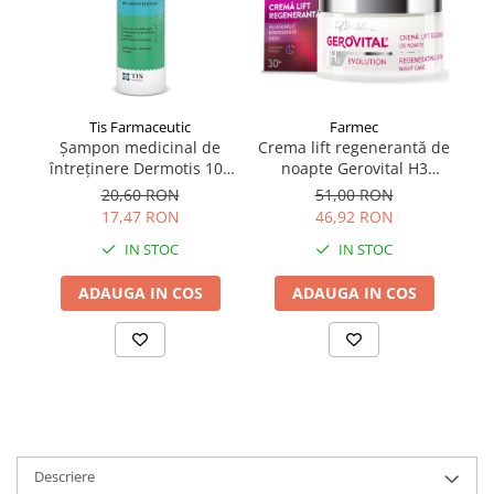
Tis Farmaceutic
Farmec
Șampon medicinal de
Crema lift regenerantă de
Ș
întreținere Dermotis 100
noapte Gerovital H3
ml
Evolution 50 ml
20,60 RON
51,00 RON
17,47 RON
46,92 RON
IN STOC
IN STOC
ADAUGA IN COS
ADAUGA IN COS
Descriere