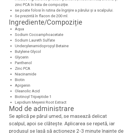
zinc PCA în lista de compoziție.
se poate folosi în rutina de îngrijire a părului și a scalpului.
Se prezintă în flacon de 200 ml.
Ingrediente/Compoziție
Aqua
Sodium Cocoamphoacetate
Sodium Laureth Sulfate
Undecylenamidopropyl Betaine
Butylene Glycol
Glycerin
Panthenol
Zinc PCA
Niacinamide
Biotin
Apigenin
Oleanolic Acid
Biotinoyl Tripeptide-1
Lepidium Meyenii Root Extract
Mod de administrare
Se aplică pe părul umed, se masează delicat
scalpul, apoi se clătește. Aplicarea se repetă, iar
produsul se lasă să acționeze 2-3 minute înainte de