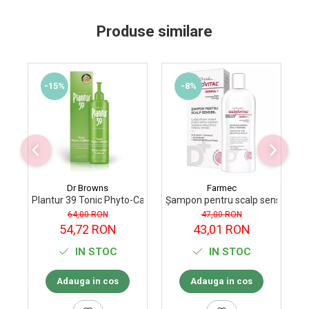
Produse similare
-15%
-8%
Dr Browns
Farmec
Plantur 39 Tonic Phyto-Caffeine 200 ml
Șampon pentru scalp sensibil H
Șa
64,00 RON
47,00 RON
54,72 RON
43,01 RON
IN STOC
IN STOC
Adauga in cos
Adauga in cos