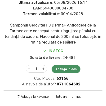
Ultima actualizare:
05/08/2026 16:14
Supliment Vitamina D3
EAN:
5943000084708
Supliment Vitamina E
Termen valabilitate:
30/04/2028
Supliment Zinc
Șamponul Gerovital H3 Derma+ Anticadere de la
Tincturi si Gemoderivate
Farmec este conceput pentru îngrijirea părului cu
Tuse gat si respiratie
tendință de cădere. Flaconul de 200 ml se folosește în
Vitamine si minerale
rutina regulată de spălare
IN STOC
Durata de livrare:
24-48 h
Adauga in cos
Cod Produs:
63156
Ai nevoie de ajutor?
0711064602
Adauga la Favorite
Cere informatii