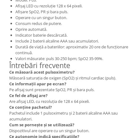
Afișaj LED cu rezoluție 128 x 64 pixeli.
Afișare SpO2, PR și bara puls.
Operare cu un singur buton.
Consum redus de putere.
Oprire automată.
Indicator baterie descărcată.
Include 2 baterii alcaline AAA sau acumulatori.
Durată de viață a bateriilor: aproximativ 20 ore de funcționare
continuă.
Valori măsurate: puls 30-250 bpm; SpO2 35-99%.
Întrebări frecvente
Ce măsoară acest pulsoximetru?
Măsoară saturația de oxigen (SpO2) și ritmul cardiac (puls).
Ce informații apar pe ecran?
Pe afișaj sunt prezentate SpO2, PR și bara puls.
Ce fel de afișaj are?
Are afișaj LED, cu rezoluția de 128 x 64 pixeli.
Ce conține pachetul?
Pachetul include 1 pulsoximetru și 2 baterii alcaline AAA sau
acumulatori.
Cum se pornește și se utilizează?
Dispozitivul are operare cu un singur buton.
Ce autonomie indică specificațiile?