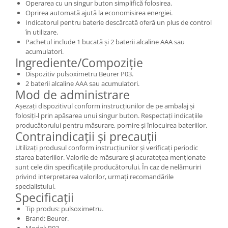
Operarea cu un singur buton simplifică folosirea.
Oprirea automată ajută la economisirea energiei.
Indicatorul pentru baterie descărcată oferă un plus de control
în utilizare.
Pachetul include 1 bucată și 2 baterii alcaline AAA sau
acumulatori.
Ingrediente/Compoziție
Dispozitiv pulsoximetru Beurer P03.
2 baterii alcaline AAA sau acumulatori.
Mod de administrare
Așezați dispozitivul conform instrucțiunilor de pe ambalaj și
folosiți-l prin apăsarea unui singur buton. Respectați indicațiile
producătorului pentru măsurare, pornire și înlocuirea bateriilor.
Contraindicații și precauții
Utilizați produsul conform instrucțiunilor și verificați periodic
starea bateriilor. Valorile de măsurare și acuratețea menționate
sunt cele din specificațiile producătorului. În caz de nelămuriri
privind interpretarea valorilor, urmați recomandările
specialistului.
Specificații
Tip produs: pulsoximetru.
Brand: Beurer.
Model: P03.