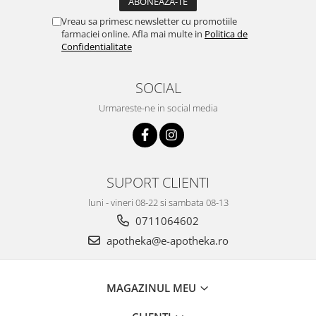
Vreau sa primesc newsletter cu promotiile
farmaciei online. Afla mai multe in
Politica de
Confidentialitate
SOCIAL
Urmareste-ne in social media
SUPORT CLIENTI
luni - vineri 08-22 si sambata 08-13
0711064602
apotheka@e-apotheka.ro
MAGAZINUL MEU