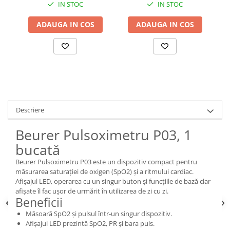
IN STOC
IN STOC
ADAUGA IN COS
ADAUGA IN COS
Descriere
Beurer Pulsoximetru P03, 1
bucată
Beurer Pulsoximetru P03 este un dispozitiv compact pentru
măsurarea saturației de oxigen (SpO2) și a ritmului cardiac.
Afișajul LED, operarea cu un singur buton și funcțiile de bază clar
afișate îl fac ușor de urmărit în utilizarea de zi cu zi.
Beneficii
Măsoară SpO2 și pulsul într-un singur dispozitiv.
Afișajul LED prezintă SpO2, PR și bara puls.