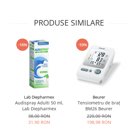
Supliment Vitamina D3
Supliment Vitamina E
PRODUSE SIMILARE
Supliment Zinc
Tincturi si Gemoderivate
Tuse gat si respiratie
-10%
-16%
Vitamine si minerale
Lab Diepharmex
Beurer
Audispray Adulti 50 ml,
Tensiometru de braț
T
Lab Diepharmex
BM26 Beurer
38,00 RON
220,00 RON
31,90 RON
198,98 RON