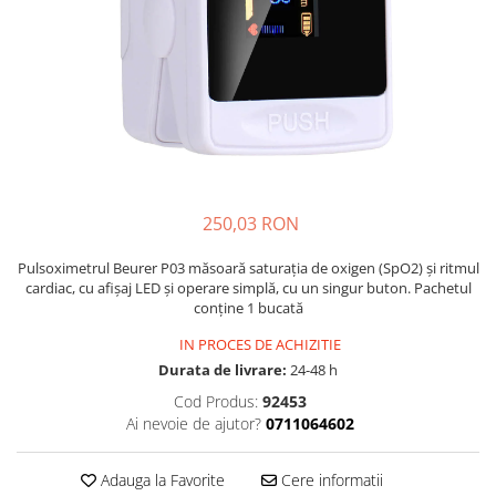
Multivitamine
Ingrijire par
Omega 3
Balsam masca si tratament
Par si unghii
Produse cu SPF Pentru Fata
Probiotice si prebiotice
Repelenti insecte
Prostata
Sanatate urinara
Sistemul respirator
250,03 RON
Slabire si control greutate
Pulsoximetrul Beurer P03 măsoară saturația de oxigen (SpO2) și ritmul
Somn stres si anxietate
cardiac, cu afișaj LED și operare simplă, cu un singur buton. Pachetul
conține 1 bucată
Supliment Calciu
Supliment Complexe
IN PROCES DE ACHIZITIE
Durata de livrare:
24-48 h
Supliment Fier
Cod Produs:
92453
Supliment Magneziu
Ai nevoie de ajutor?
0711064602
Supliment Vitamina B
Adauga la Favorite
Cere informatii
Supliment Vitamina C