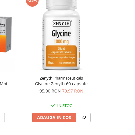
-25%
-20%
Zenyth Pharmaceuticals
 Moi
Glycine Zenyth 60 capsule
Plasturi Copi
95,00 RON
70,97 RON
4,
IN STOC
ADAUGA IN COS
ADAU