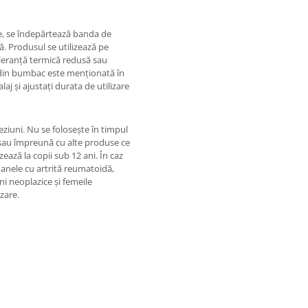
re, se îndepărtează banda de
ă. Produsul se utilizează pe
oleranță termică redusă sau
p din bumbac este menționată în
aj și ajustați durata de utilizare
 leziuni. Nu se folosește în timpul
t sau împreună cu alte produse ce
zează la copii sub 12 ani. În caz
oanele cu artrită reumatoidă,
uni neoplazice și femeile
izare.