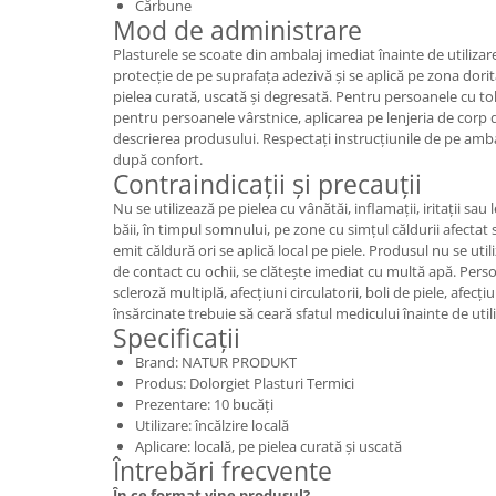
Cărbune
Mod de administrare
Plasturele se scoate din ambalaj imediat înainte de utiliza
protecție de pe suprafața adezivă și se aplică pe zona dorit
pielea curată, uscată și degresată. Pentru persoanele cu t
pentru persoanele vârstnice, aplicarea pe lenjeria de cor
descrierea produsului. Respectați instrucțiunile de pe ambal
după confort.
Contraindicații și precauții
Nu se utilizează pe pielea cu vânătăi, inflamații, iritații sau
băii, în timpul somnului, pe zone cu simțul căldurii afecta
emit căldură ori se aplică local pe piele. Produsul nu se utili
de contact cu ochii, se clătește imediat cu multă apă. Pers
scleroză multiplă, afecțiuni circulatorii, boli de piele, afecți
însărcinate trebuie să ceară sfatul medicului înainte de util
Specificații
Brand: NATUR PRODUKT
Produs: Dolorgiet Plasturi Termici
Prezentare: 10 bucăți
Utilizare: încălzire locală
Aplicare: locală, pe pielea curată și uscată
Întrebări frecvente
În ce format vine produsul?