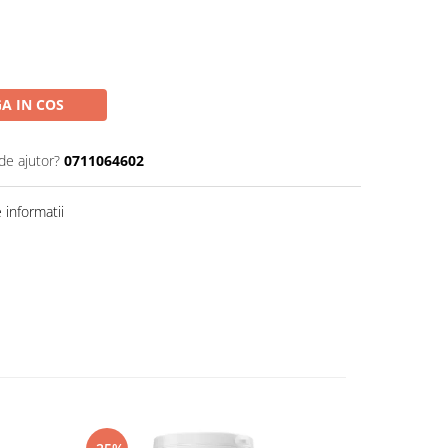
A IN COS
de ajutor?
0711064602
informatii