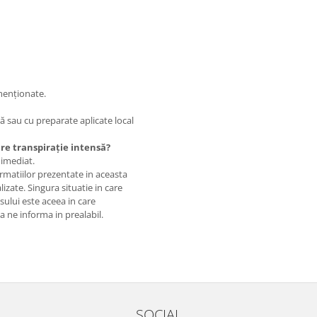
menționate.
ă sau cu preparate aplicate local
re transpirație intensă?
 imediat.
matiilor prezentate in aceasta
izate. Singura situatie in care
usului este aceea in care
 a ne informa in prealabil.
SOCIAL