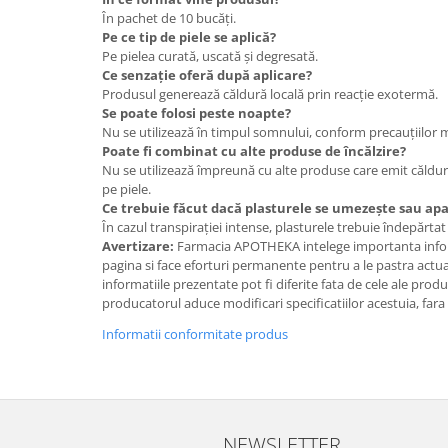
În pachet de 10 bucăți.
Pe ce tip de piele se aplică?
Pe pielea curată, uscată și degresată.
Ce senzație oferă după aplicare?
Produsul generează căldură locală prin reacție exotermă.
Se poate folosi peste noapte?
Nu se utilizează în timpul somnului, conform precauțiilor 
Poate fi combinat cu alte produse de încălzire?
Nu se utilizează împreună cu alte produse care emit căldur
pe piele.
Ce trebuie făcut dacă plasturele se umezește sau apa
În cazul transpirației intense, plasturele trebuie îndepărtat
Avertizare:
Farmacia APOTHEKA intelege importanta infor
pagina si face eforturi permanente pentru a le pastra actual
informatiile prezentate pot fi diferite fata de cele ale prod
producatorul aduce modificari specificatiilor acestuia, fara
Informatii conformitate produs
NEWSLETTER