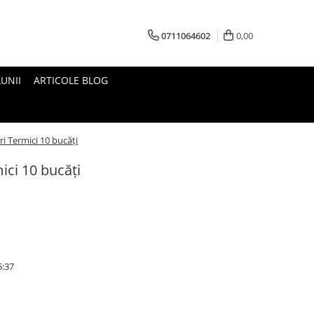
0711064602
0,00
UNII
ARTICOLE BLOG
ri Termici 10 bucăți
ici 10 bucăți
5:37