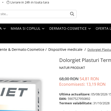
 🕐 Livrare in 24h in toata tara
A
MAMA SI COPILUL
DERMATO-COSMETICE
OFERTA L
ente & Dermato-Cosmetice /
Dispozitive medicale /
Dolorgiet Plastu
Dolorgiet Plasturi Term
NATUR PRODUKT
68,00 RON
54,81 RON
Economisesti:
13,19
RON
Ultima actualizare:
05/08/2026 1
EAN:
5907527950892
Termen valabilitate:
31/10/2028