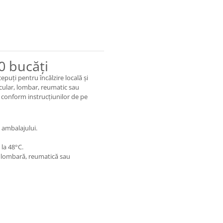
0 bucăți
uți pentru încălzire locală și
icular, lombar, reumatic sau
ce conform instrucțiunilor de pe
 ambalajului.
la 48°C.
, lombară, reumatică sau