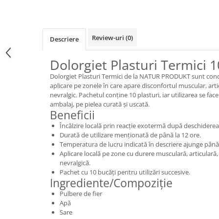
Review-uri
(0)
Descriere
Dolorgiet Plasturi Termici 1
Dolorgiet Plasturi Termici de la NATUR PRODUKT sunt concep
aplicare pe zonele în care apare disconfortul muscular, art
nevralgic. Pachetul conține 10 plasturi, iar utilizarea se fa
ambalaj, pe pielea curată și uscată.
Beneficii
Încălzire locală prin reacție exotermă după deschiderea
Durată de utilizare menționată de până la 12 ore.
Temperatura de lucru indicată în descriere ajunge până 
Aplicare locală pe zone cu durere musculară, articulară
nevralgică.
Pachet cu 10 bucăți pentru utilizări succesive.
Ingrediente/Compoziție
Pulbere de fier
Apă
Sare