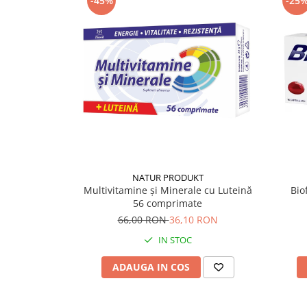
-45%
-25
Supliment Vitamina D3
Supliment Vitamina E
Supliment Zinc
Tincturi si Gemoderivate
Tuse gat si respiratie
Vitamine si minerale
NATUR PRODUKT
Multivitamine și Minerale cu Luteină
Bio
56 comprimate
66,00 RON
36,10 RON
IN STOC
ADAUGA IN COS