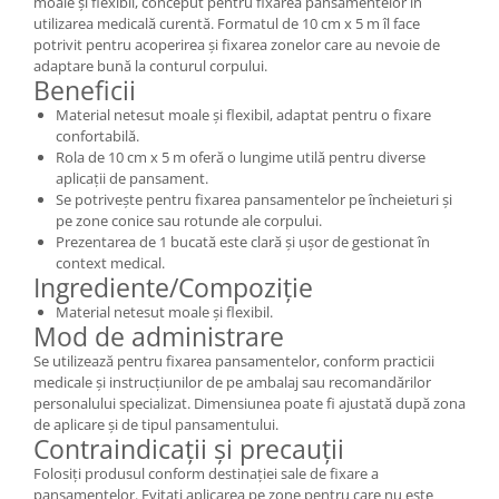
moale și flexibil, conceput pentru fixarea pansamentelor în
utilizarea medicală curentă. Formatul de 10 cm x 5 m îl face
potrivit pentru acoperirea și fixarea zonelor care au nevoie de
adaptare bună la conturul corpului.
Beneficii
Material netesut moale și flexibil, adaptat pentru o fixare
confortabilă.
Rola de 10 cm x 5 m oferă o lungime utilă pentru diverse
aplicații de pansament.
Se potrivește pentru fixarea pansamentelor pe încheieturi și
pe zone conice sau rotunde ale corpului.
Prezentarea de 1 bucată este clară și ușor de gestionat în
context medical.
Ingrediente/Compoziție
Material netesut moale și flexibil.
Mod de administrare
Se utilizează pentru fixarea pansamentelor, conform practicii
medicale și instrucțiunilor de pe ambalaj sau recomandărilor
personalului specializat. Dimensiunea poate fi ajustată după zona
de aplicare și de tipul pansamentului.
Contraindicații și precauții
Folosiți produsul conform destinației sale de fixare a
pansamentelor. Evitați aplicarea pe zone pentru care nu este