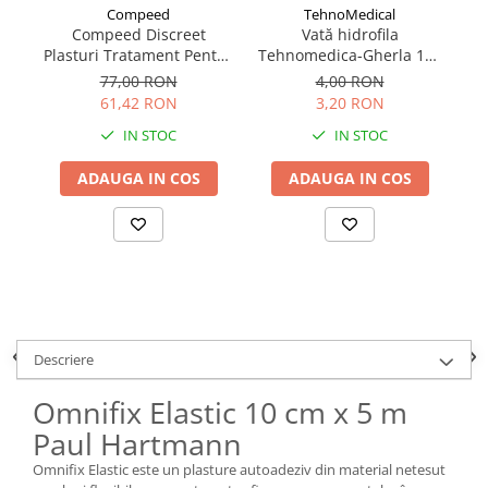
Compeed
TehnoMedical
Compeed Discreet
Vată hidrofila
Plasturi Tratament Pentru
Tehnomedica-Gherla 100
Herpes 15 bucăți
g
77,00 RON
4,00 RON
61,42 RON
3,20 RON
IN STOC
IN STOC
ADAUGA IN COS
ADAUGA IN COS
Descriere
Omnifix Elastic 10 cm x 5 m
Paul Hartmann
Omnifix Elastic este un plasture autoadeziv din material netesut