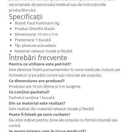
recomandat de personalul medical sau de instrucțiunile
producătorului.
Specificații
Brand: Paul Hartmann Ag
Produs: Omnifix Elastic
Dimensiune: 10 cm x 5 m
Prezentare: 1 bucată
Tip: plasture autoadeziv
Material: netesut moale și flexibil
Întrebări frecvente
Pentru ce utilizare este potrivit?
Este destinat fixării pansamentelor în zone medicale, inclusiv pe
încheieturi și pe părți conice sau rotunde ale corpului.
Ce dimensiune are produsul?
Produsul are 10 cm lățime și 5 m lungime.
Ce conține pachetul?
Pachetul conține 1 bucată.
Din ce material este realizat?
Este realizat din material netesut moale și flexibil.
Poate fi folosit pe zone curbate?
Da, este indicat pentru zone ale corpului cu formă rotundă sau
conică.
Se poate integra ușor în trusa medicală?