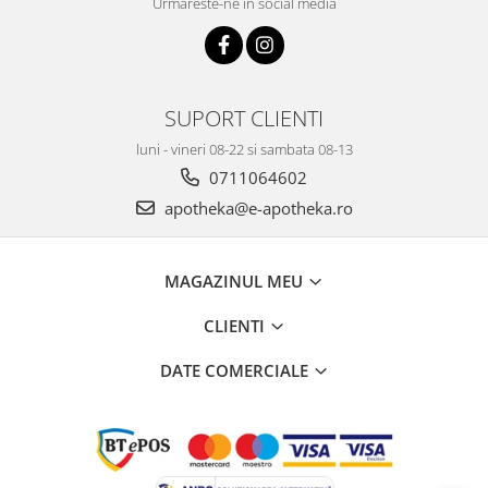
Urmareste-ne in social media
SUPORT CLIENTI
luni - vineri 08-22 si sambata 08-13
0711064602
apotheka@e-apotheka.ro
MAGAZINUL MEU
CLIENTI
DATE COMERCIALE