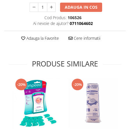
Supliment Vitamina D3
ADAUGA IN COS
Supliment Vitamina E
Cod Produs:
106526
Supliment Zinc
Ai nevoie de ajutor?
0711064602
Tincturi si Gemoderivate
Adauga la Favorite
Cere informatii
Tuse gat si respiratie
Vitamine si minerale
PRODUSE SIMILARE
-20%
-20%