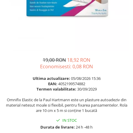
Multivitamine
Ingrijire par
Omega 3
Balsam masca si tratament
Par si unghii
Produse cu SPF Pentru Fata
Probiotice si prebiotice
Repelenti insecte
Prostata
Sanatate urinara
Sistemul respirator
19,00 RON
18,92 RON
Slabire si control greutate
Economisesti:
0,08
RON
Somn stres si anxietate
Ultima actualizare:
05/08/2026 15:36
Supliment Calciu
EAN:
4052199574882
Termen valabilitate:
30/09/2029
Supliment Complexe
Omnifix Elastic de la Paul Hartmann este un plasture autoadeziv din
Supliment Fier
material netesut moale si flexibil, pentru fixarea pansamentelor. Rola
are 10 cm x 5 m si conține 1 bucată
Supliment Magneziu
Supliment Vitamina B
IN STOC
Durata de livrare:
24 h -48 h
Supliment Vitamina C