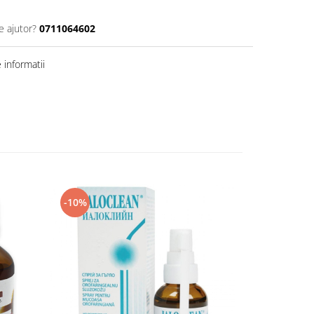
e ajutor?
0711064602
informatii
-10%
-5%