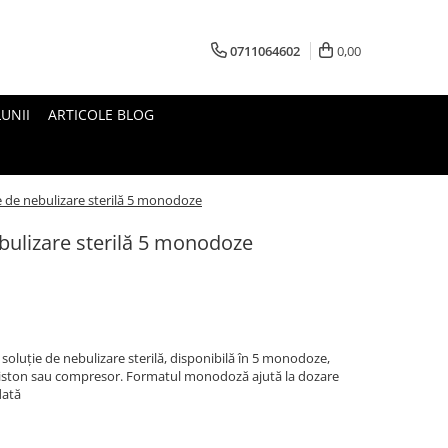
0711064602
0,00
UNII
ARTICOLE BLOG
ie de nebulizare sterilă 5 monodoze
ebulizare sterilă 5 monodoze
soluție de nebulizare sterilă, disponibilă în 5 monodoze,
 piston sau compresor. Formatul monodoză ajută la dozare
dată