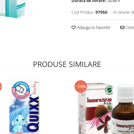
Durata de livrare:
24-48 h
Cod Produs:
97950
Ai nevoie d
Adauga la Favorite
Cere 
PRODUSE SIMILARE
%
-13%