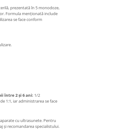
terilă, prezentată în 5 monodoze,
sor. Formula menționată include
tilizarea se face conform
lizare.
ii între 2 și 6 ani:
1/2
de 1:1, iar administrarea se face
u aparate cu ultrasunete. Pentru
aj și recomandarea specialistului.