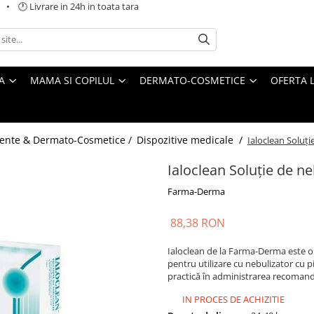
 🕐 Livrare in 24h in toata tara
A
MAMA SI COPILUL
DERMATO-COSMETICE
OFERTA L
ente & Dermato-Cosmetice /
Dispozitive medicale /
Ialoclean Soluț
Ialoclean Soluție de n
Farma-Derma
88,38 RON
Ialoclean de la Farma-Derma este o 
pentru utilizare cu nebulizator cu
practică în administrarea recoman
IN PROCES DE ACHIZITIE