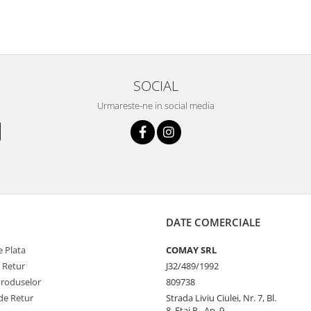
SOCIAL
Urmareste-ne in social media
DATE COMERCIALE
 Plata
COMAY SRL
e Retur
J32/489/1992
Produselor
809738
de Retur
Strada Liviu Ciulei, Nr. 7, Bl.
8, Etaj P., Ap. 9