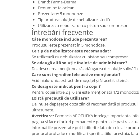
Brand: Farma-Derma
Denumire: Ialoclean
Prezentare: 5 monodoze
Tip produs: soluție de nebulizare sterilă
Utilizare: cu nebulizator cu piston sau compresor
Întrebări frecvente
Câte monodoze include prezentarea?
Produsul este prezentat în 5 monodoze.
Ce tip de nebulizator este recomandat?
Se utilizează cu nebulizator cu piston sau compresor.
Se adaugă altă soluție înainte de administrare?
Da, descrierea menționează adăugarea de soluție salină în 
Care sunt ingredientele active menționate?
Acid hialuronic, extract de mușețel și N-acetilcisteină.
Ce dozaj este indicat pentru copii?
Pentru copiii între 2 și 6 ani este menționată 1/2 monodoză 
Există precauții de utilizare?
Da, nu se depășește doza zilnică recomandată și produsul 
ultrasunete.
Avertizare:
Farmacia APOTHEKA intelege importanta infor
pagina si face eforturi permanente pentru a le pastra actual
informatiile prezentate pot fi diferite fata de cele ale prod
producatorul aduce modificari specificatiilor acestuia, fara