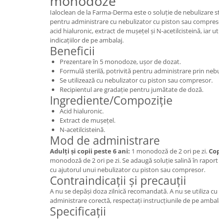
monodoze
Ialoclean de la Farma-Derma este o soluție de nebulizare s
pentru administrare cu nebulizator cu piston sau compre
acid hialuronic, extract de mușețel și N-acetilcisteină, iar u
indicațiilor de pe ambalaj.
Beneficii
Prezentare în 5 monodoze, ușor de dozat.
Formulă sterilă, potrivită pentru administrare prin nebu
Se utilizează cu nebulizator cu piston sau compresor.
Recipientul are gradație pentru jumătate de doză.
Ingrediente/Compoziție
Acid hialuronic.
Extract de mușețel.
N-acetilcisteină.
Mod de administrare
Adulți și copii peste 6 ani:
1 monodoză de 2 ori pe zi.
Cop
monodoză de 2 ori pe zi. Se adaugă soluție salină în raport 
cu ajutorul unui nebulizator cu piston sau compresor.
Contraindicații și precauții
A nu se depăși doza zilnică recomandată. A nu se utiliza c
administrare corectă, respectați instrucțiunile de pe ambal
Specificații