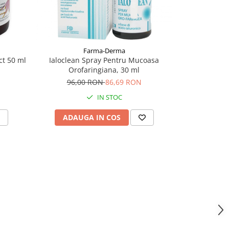
Farma-Derma
ct 50 ml
Ialoclean Spray Pentru Mucoasa
Aparat aeroso
Orofaringiana, 30 ml
96,00 RON
86,69 RON
320,
IN STOC
ADAUGA IN COS
ADAU