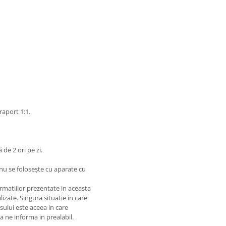
raport 1:1.
de 2 ori pe zi.
nu se folosește cu aparate cu
matiilor prezentate in aceasta
izate. Singura situatie in care
usului este aceea in care
 a ne informa in prealabil.