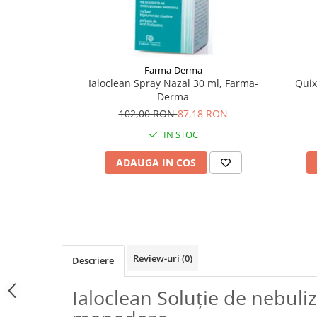
Supliment Vitamina D3
Supliment Vitamina E
Supliment Zinc
Farma-Derma
Tincturi si Gemoderivate
Ialoclean Spray Nazal 30 ml, Farma-
Quix
Derma
Tuse gat si respiratie
102,00 RON
87,18 RON
Vitamine si minerale
IN STOC
ADAUGA IN COS
Review-uri
(0)
Descriere
Ialoclean Soluție de nebuliz