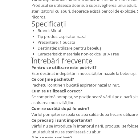
Produsul se utilizează doar sub supravegherea unui adult. 
sterilizatorul cu aburi, deoarece există pericol de explozie. 
răcoros.
Specificații
Brand: Minut
Tip produs: aspirator nazal
Prezentare: 1 bucată
Destinație: utilizare pentru bebeluși
Caracteristici: materiale non-toxice, BPA Free
Întrebări frecvente
Pentru ce utilizare este potrivit?
Este destinat îndepărtării mucozităților nazale la bebeluși.
Ce conține pachetul?
Pachetul conține 1 bucată aspirator nazal Minut.
Cum se utilizează corect?
Se comprimă pompița, se poziționează vârful pe o nară și
aspirarea mucozităților.
Cum se curăță după folosire?
Vârful pompiței se spală cu apă caldă după fiecare utilizare
Ce precauții sunt importante?
Vârful nu se introduce în interiorul nării, produsul se fol
unui adult și nu se sterilizează cu aburi.
Din ce este realizat?