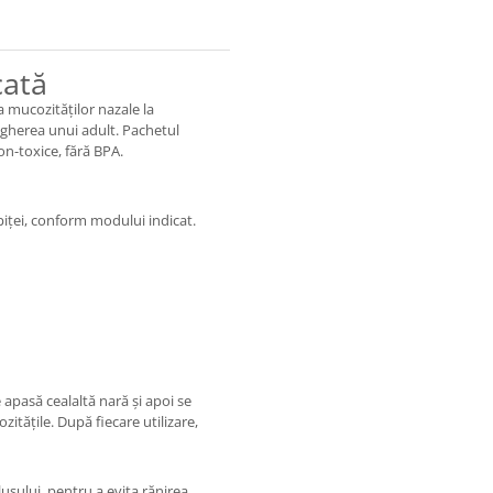
cată
 mucozităților nazale la
egherea unui adult. Pachetul
on-toxice, fără BPA.
ței, conform modului indicat.
 apasă cealaltă nară și apoi se
tățile. După fiecare utilizare,
lușului, pentru a evita rănirea.