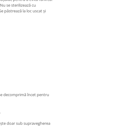
Nu se sterilizează cu
Se păstrează la loc uscat și
 se decomprimă încet pentru
.
osește doar sub supravegherea