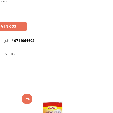
ucăți
A IN COS
e ajutor?
0711064602
informatii
-7%