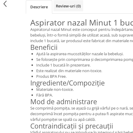
Review-uri
(0)
Descriere
Aspirator nazal Minut 1 bu
Aspiratorul nazal Minut este conceput pentru îndepărtarea
bebeluși, într-o formă simplă de utilizat acasă, sub suprav
include 1 bucată, iar produsul este fabricat din materiale n
Beneficii
Ajută la aspirarea mucozităților nazale la bebeluși.
Se folosește prin comprimarea și decomprimarea pompi
Include 1 bucată în prezentare.
Este realizat din materiale non-toxice.
Produs BPA Free.
Ingrediente/Compoziție
Materiale non-toxice.
Fără BPA.
Mod de administrare
Se comprimă pompița, se așază cu grijă vârful pe o nară, se
decomprimă încet pompița pentru a putea fi aspirate mucozi
vârful pompiței se spală cu apă caldă.
Contraindicații și precauții
Vârful aspiratorului nu se introduce în interiorul nării bebe