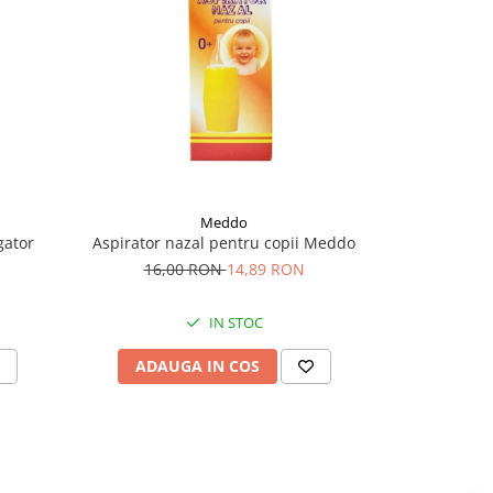
Meddo
gator
Aspirator nazal pentru copii Meddo
Încălzitor 
16,00 RON
14,89 RON
IN STOC
ADAUGA IN COS
ADAU