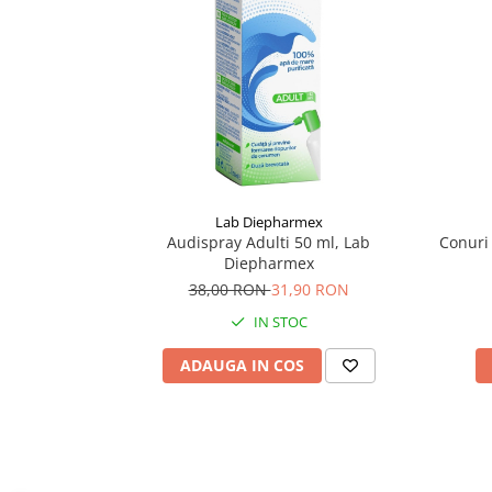
Supliment Vitamina D3
Supliment Vitamina E
Supliment Zinc
Tincturi si Gemoderivate
Tuse gat si respiratie
Vitamine si minerale
Lab Diepharmex
Audispray Adulti 50 ml, Lab
Conuri 
Diepharmex
38,00 RON
31,90 RON
IN STOC
ADAUGA IN COS