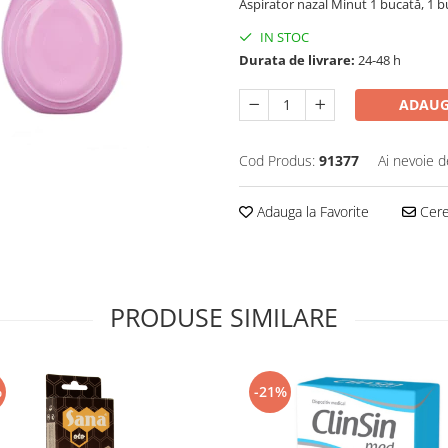
Aspirator nazal Minut 1 bucată, 1 b
IN STOC
Durata de livrare:
24-48 h
ADAUG
Cod Produs:
91377
Ai nevoie d
Adauga la Favorite
Cere 
PRODUSE SIMILARE
%
-21%