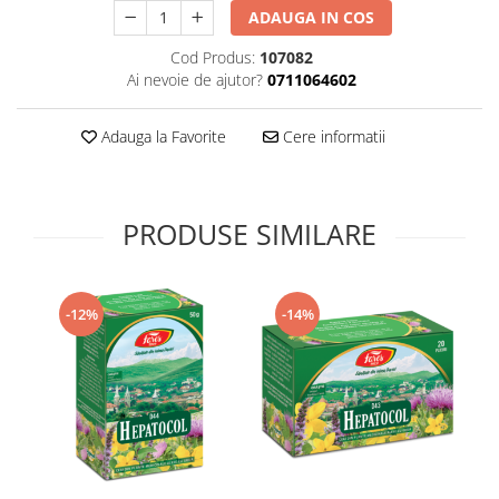
ADAUGA IN COS
Supliment Vitamina D3
Supliment Vitamina E
Cod Produs:
107082
Ai nevoie de ajutor?
0711064602
Supliment Zinc
Tincturi si Gemoderivate
Adauga la Favorite
Cere informatii
Tuse gat si respiratie
Vitamine si minerale
PRODUSE SIMILARE
-12%
-14%