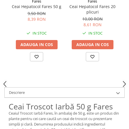
Fares
Fares
Ceai Hepatocol Fares 50 g
Ceai Hepatocol Fares 20
C
plicuri
9,50 RON
10,00 RON
8,39 RON
8,61 RON
IN STOC
IN STOC
ADAUGA IN COS
ADAUGA IN COS
Descriere
Ceai Troscot Iarbă 50 g Fares
Ceaiul Troscot Iarbă Fares, în ambalaj de 50 g, este un produs din
plante pentru cei care caută un ceai de troscot cu prezentare
simplă și clară. Denumirea produsului indică ingredientul