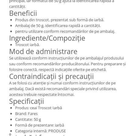
principal, iar formatul de 50 g ajută la identificarea rapidă a
cantității.
Beneficii
Produs din troscot, prezentat sub formă de iarbă.
Ambalaj de 50 g, identificarea rapidă a cantității.
pentru utilizare conform recomandărilor de pe ambalaj.
Ingrediente/Compoziție
Troscot iarbă.
Mod de administrare
Se utilizează conform instrucțiunilor de pe ambalajul produsului
sau conform recomandărilor producătorului. Pentru preparare și
folosire corectă, respectă indicațiile oferite pe etichetă.
Contraindicații și precauții
A se folosi cu atenție și numai conform instrucțiunilor de pe
ambalaj. Dacă există recomandări speciale privind utilizarea,
acestea trebuie respectate întocmai.
Specificații
Produs: ceai Troscot Iarbă
Brand: Fares
Cantitate: 50 g
Formă de prezentare: iarbă
Categoria internă: PRODUSE