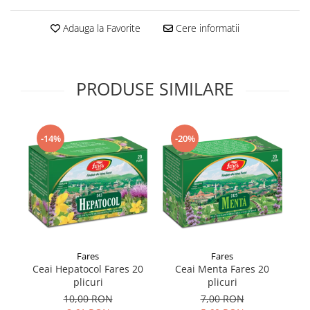
Supliment Vitamina D3
Adauga la Favorite
Cere informatii
Supliment Vitamina E
Supliment Zinc
Tincturi si Gemoderivate
PRODUSE SIMILARE
Tuse gat si respiratie
Vitamine si minerale
-14%
-20%
Fares
Fares
Ceai Hepatocol Fares 20
Ceai Menta Fares 20
C
plicuri
plicuri
10,00 RON
7,00 RON