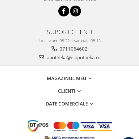
SUPORT CLIENTI
luni - vineri 08-22 si sambata 08-13
0711064602
apotheka@e-apotheka.ro
MAGAZINUL MEU
CLIENTI
DATE COMERCIALE