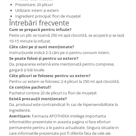
Prezentare: 20 plicuri
Utilizare: intern și extern
Ingredient principal: flori de mușețel
Întrebări frecvente
Cum se prepară pentru infuzie?
Peste un plic se toarnă 250 ml apă clocotită, se acoperă și se lasă
10-15 minute la infuzat.
Câte căni pe zi sunt menționate?
Instrucțiunile indică 2-3 căni pe zi pentru consum intern.
Se poate folosi și pentru uz extern?
Da, prepararea externă este menționată pentru comprese,
gargară și băi locale.
Câte plicuri se folosesc pentru uz extern?
Pentru uz extern se folosesc 2-4 plicuri la 250 ml apă clocotită.
Ce conține pachetul?
Pachetul conține 20 de plicuri cu flori de mușețel.
Există precauții menționate?
Da, produsul este contraindicat în caz de hipersensibilitate la
ingrediente.
Avertizare:
Farmacia APOTHEKA intelege importanta
informatiilor prezentate in aceasta pagina si face eforturi
permanente pentru a le pastra actualizate. Singura situatie in
care informatiile prezentate pot fi diferite fata de cele ale