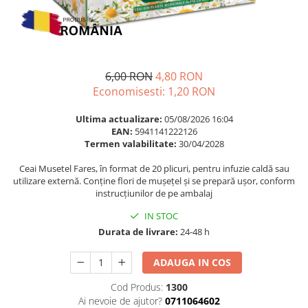
Multivitamine
Ingrijire par
Omega 3
Balsam masca si tratament
Par si unghii
Produse cu SPF Pentru Fata
Probiotice si prebiotice
Repelenti insecte
6,00 RON
4,80 RON
Prostata
Economisesti:
1,20
RON
Sanatate urinara
Ultima actualizare:
05/08/2026 16:04
Sistemul respirator
EAN:
5941141222126
Termen valabilitate:
30/04/2028
Slabire si control greutate
Ceai Musetel Fares, în format de 20 plicuri, pentru infuzie caldă sau
Somn stres si anxietate
utilizare externă. Conține flori de mușețel și se prepară ușor, conform
Supliment Calciu
instrucțiunilor de pe ambalaj
Supliment Complexe
IN STOC
Durata de livrare:
24-48 h
Supliment Fier
Supliment Magneziu
ADAUGA IN COS
Supliment Vitamina B
Cod Produs:
1300
Supliment Vitamina C
Ai nevoie de ajutor?
0711064602