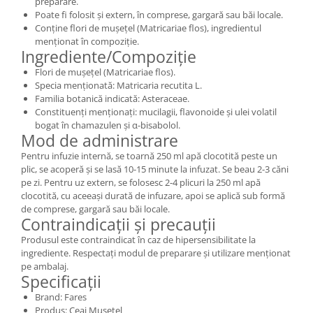
preparare.
Poate fi folosit și extern, în comprese, gargară sau băi locale.
Conține flori de mușețel (Matricariae flos), ingredientul
menționat în compoziție.
Ingrediente/Compoziție
Flori de mușețel (Matricariae flos).
Specia menționată: Matricaria recutita L.
Familia botanică indicată: Asteraceae.
Constituenți menționați: mucilagii, flavonoide și ulei volatil
bogat în chamazulen și α-bisabolol.
Mod de administrare
Pentru infuzie internă, se toarnă 250 ml apă clocotită peste un
plic, se acoperă și se lasă 10-15 minute la infuzat. Se beau 2-3 căni
pe zi. Pentru uz extern, se folosesc 2-4 plicuri la 250 ml apă
clocotită, cu aceeași durată de infuzare, apoi se aplică sub formă
de comprese, gargară sau băi locale.
Contraindicații și precauții
Produsul este contraindicat în caz de hipersensibilitate la
ingrediente. Respectați modul de preparare și utilizare menționat
pe ambalaj.
Specificații
Brand: Fares
Produs: Ceai Musetel