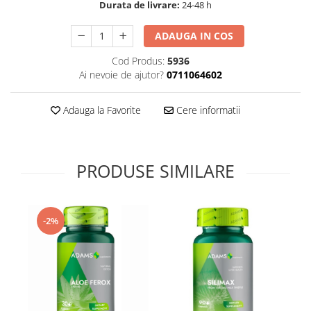
Durata de livrare:
24-48 h
Supliment Vitamina D3
Supliment Vitamina E
ADAUGA IN COS
Supliment Zinc
Cod Produs:
5936
Ai nevoie de ajutor?
0711064602
Tincturi si Gemoderivate
Tuse gat si respiratie
Adauga la Favorite
Cere informatii
Vitamine si minerale
PRODUSE SIMILARE
-2%