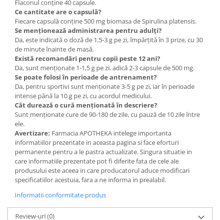
Flaconul conține 40 capsule.
Ce cantitate are o capsulă?
Fiecare capsulă conține 500 mg biomasa de Spirulina platensis.
Se menționează administrarea pentru adulți?
Da, este indicată o doză de 1,5-3 g pe zi, împărțită în 3 prize, cu 30
de minute înainte de masă.
Există recomandări pentru copii peste 12 ani?
Da, sunt menționate 1-1,5 g pe zi, adică 2-3 capsule de 500 mg.
Se poate folosi în perioade de antrenament?
Da, pentru sportivi sunt menționate 3-5 g pe zi, iar în perioade
intense până la 10 g pe zi, cu acordul medicului.
Cât durează o cură menționată în descriere?
Sunt menționate cure de 90-180 de zile, cu pauză de 10 zile între
ele.
Avertizare:
Farmacia APOTHEKA intelege importanta
informatiilor prezentate in aceasta pagina si face eforturi
permanente pentru a le pastra actualizate. Singura situatie in
care informatiile prezentate pot fi diferite fata de cele ale
produsului este aceea in care producatorul aduce modificari
specificatiilor acestuia, fara a ne informa in prealabil.
Informatii conformitate produs
Review-uri
(0)