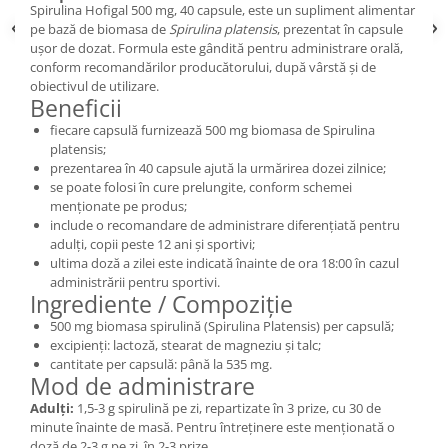
Spirulina Hofigal 500 mg, 40 capsule, este un supliment alimentar
pe bază de biomasa de
Spirulina platensis
, prezentat în capsule
ușor de dozat. Formula este gândită pentru administrare orală,
conform recomandărilor producătorului, după vârstă și de
obiectivul de utilizare.
Beneficii
fiecare capsulă furnizează 500 mg biomasa de Spirulina
platensis;
prezentarea în 40 capsule ajută la urmărirea dozei zilnice;
se poate folosi în cure prelungite, conform schemei
menționate pe produs;
include o recomandare de administrare diferențiată pentru
adulți, copii peste 12 ani și sportivi;
ultima doză a zilei este indicată înainte de ora 18:00 în cazul
administrării pentru sportivi.
Ingrediente / Compoziție
500 mg biomasa spirulină (Spirulina Platensis) per capsulă;
excipienți: lactoză, stearat de magneziu și talc;
cantitate per capsulă: până la 535 mg.
Mod de administrare
Adulți:
1,5-3 g spirulină pe zi, repartizate în 3 prize, cu 30 de
minute înainte de masă. Pentru întreținere este menționată o
doză de 2-3 g pe zi, în 2-3 prize.