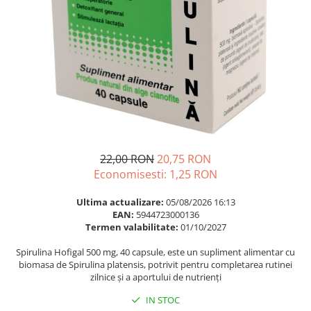
Multivitamine
Ingrijire par
Omega 3
Balsam masca si tratament
Par si unghii
Produse cu SPF Pentru Fata
Probiotice si prebiotice
Repelenti insecte
Prostata
Sanatate urinara
Sistemul respirator
Slabire si control greutate
22,00 RON
20,75 RON
Somn stres si anxietate
Economisesti:
1,25
RON
Supliment Calciu
Ultima actualizare:
05/08/2026 16:13
EAN:
5944723000136
Supliment Complexe
Termen valabilitate:
01/10/2027
Supliment Fier
Spirulina Hofigal 500 mg, 40 capsule, este un supliment alimentar cu
Supliment Magneziu
biomasa de Spirulina platensis, potrivit pentru completarea rutinei
zilnice și a aportului de nutrienți
Supliment Vitamina B
IN STOC
Supliment Vitamina C