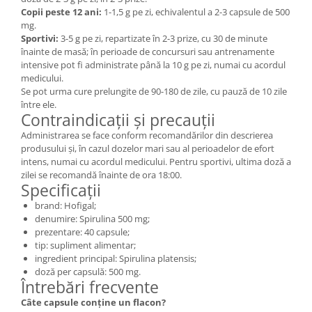
Copii peste 12 ani:
1-1,5 g pe zi, echivalentul a 2-3 capsule de 500
mg.
Sportivi:
3-5 g pe zi, repartizate în 2-3 prize, cu 30 de minute
înainte de masă; în perioade de concursuri sau antrenamente
intensive pot fi administrate până la 10 g pe zi, numai cu acordul
medicului.
Se pot urma cure prelungite de 90-180 de zile, cu pauză de 10 zile
între ele.
Contraindicații și precauții
Administrarea se face conform recomandărilor din descrierea
produsului și, în cazul dozelor mari sau al perioadelor de efort
intens, numai cu acordul medicului. Pentru sportivi, ultima doză a
zilei se recomandă înainte de ora 18:00.
Specificații
brand: Hofigal;
denumire: Spirulina 500 mg;
prezentare: 40 capsule;
tip: supliment alimentar;
ingredient principal: Spirulina platensis;
doză per capsulă: 500 mg.
Întrebări frecvente
Câte capsule conține un flacon?