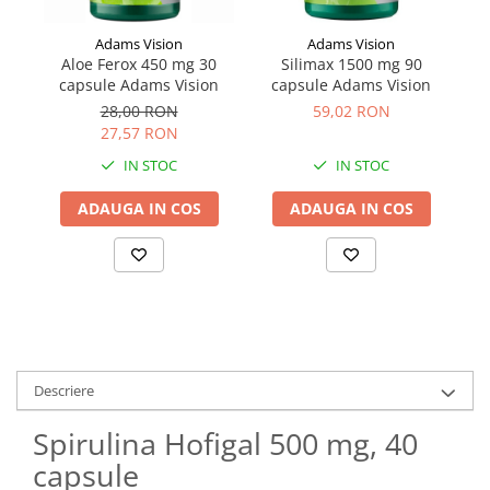
Adams Vision
Adams Vision
Aloe Ferox 450 mg 30
Silimax 1500 mg 90
E
capsule Adams Vision
capsule Adams Vision
viț
28,00 RON
59,02 RON
27,57 RON
IN STOC
IN STOC
ADAUGA IN COS
ADAUGA IN COS
Descriere
Spirulina Hofigal 500 mg, 40
capsule