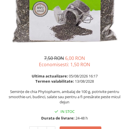
Multivitamine
Ingrijire par
Omega 3
Balsam masca si tratament
Par si unghii
Produse cu SPF Pentru Fata
Probiotice si prebiotice
Repelenti insecte
Prostata
Sanatate urinara
Sistemul respirator
7,50 RON
6,00 RON
Slabire si control greutate
Economisesti:
1,50
RON
Somn stres si anxietate
Ultima actualizare:
05/08/2026 16:17
Supliment Calciu
Termen valabilitate:
13/08/2028
Supliment Complexe
Semințe de chia Phytopharm, ambalaj de 100 g, potrivite pentru
smoothie-uri, budinci, salate sau pentru a fi presărate peste micul
Supliment Fier
dejun
Supliment Magneziu
IN STOC
Supliment Vitamina B
Durata de livrare:
24-48 h
Supliment Vitamina C