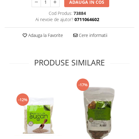
ADAUGA IN COS
Supliment Vitamina D3
Cod Produs:
73884
Supliment Vitamina E
Ai nevoie de ajutor?
0711064602
Supliment Zinc
Tincturi si Gemoderivate
Adauga la Favorite
Cere informatii
Tuse gat si respiratie
Vitamine si minerale
PRODUSE SIMILARE
-17%
-12%