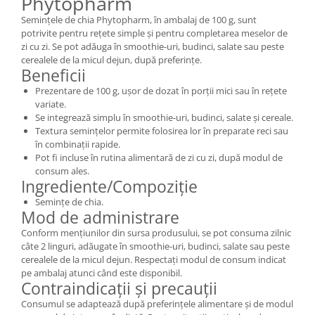
Phytopharm
Semințele de chia Phytopharm, în ambalaj de 100 g, sunt
potrivite pentru rețete simple și pentru completarea meselor de
zi cu zi. Se pot adăuga în smoothie-uri, budinci, salate sau peste
cerealele de la micul dejun, după preferințe.
Beneficii
Prezentare de 100 g, ușor de dozat în porții mici sau în rețete
variate.
Se integrează simplu în smoothie-uri, budinci, salate și cereale.
Textura semințelor permite folosirea lor în preparate reci sau
în combinații rapide.
Pot fi incluse în rutina alimentară de zi cu zi, după modul de
consum ales.
Ingrediente/Compoziție
Semințe de chia.
Mod de administrare
Conform mențiunilor din sursa produsului, se pot consuma zilnic
câte 2 linguri, adăugate în smoothie-uri, budinci, salate sau peste
cerealele de la micul dejun. Respectați modul de consum indicat
pe ambalaj atunci când este disponibil.
Contraindicații și precauții
Consumul se adaptează după preferințele alimentare și de modul