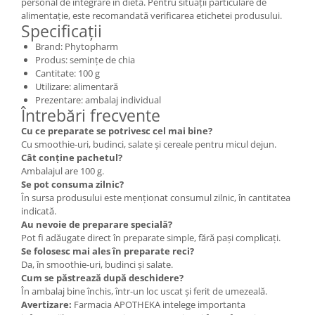
personal de integrare în dietă. Pentru situații particulare de
alimentație, este recomandată verificarea etichetei produsului.
Specificații
Brand: Phytopharm
Produs: semințe de chia
Cantitate: 100 g
Utilizare: alimentară
Prezentare: ambalaj individual
Întrebări frecvente
Cu ce preparate se potrivesc cel mai bine?
Cu smoothie-uri, budinci, salate și cereale pentru micul dejun.
Cât conține pachetul?
Ambalajul are 100 g.
Se pot consuma zilnic?
În sursa produsului este menționat consumul zilnic, în cantitatea
indicată.
Au nevoie de preparare specială?
Pot fi adăugate direct în preparate simple, fără pași complicați.
Se folosesc mai ales în preparate reci?
Da, în smoothie-uri, budinci și salate.
Cum se păstrează după deschidere?
În ambalaj bine închis, într-un loc uscat și ferit de umezeală.
Avertizare:
Farmacia APOTHEKA intelege importanta